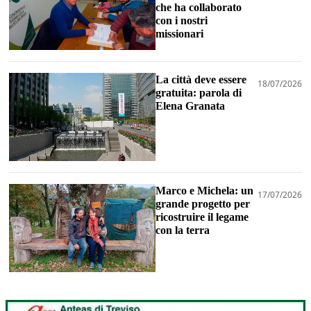
che ha collaborato
con i nostri
missionari
La città deve essere
18/07/2026
gratuita: parola di
Elena Granata
Marco e Michela: un
17/07/2026
grande progetto per
ricostruire il legame
con la terra