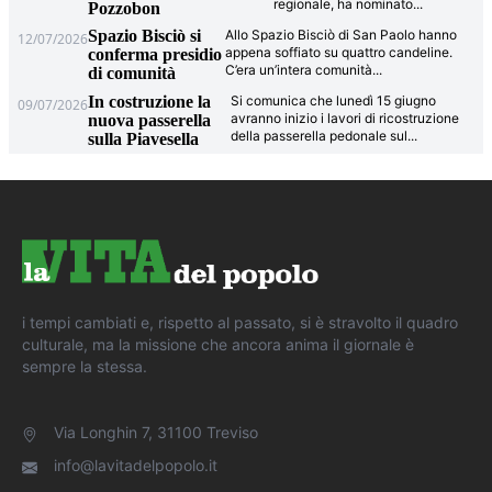
regionale, ha nominato
...
Pozzobon
Spazio Bisciò si
Allo Spazio Bisciò di San Paolo hanno
12/07/2026
appena soffiato su quattro candeline.
conferma presidio
C’era un’intera comunità
...
di comunità
In costruzione la
Si comunica che lunedì 15 giugno
09/07/2026
avranno inizio i lavori di ricostruzione
nuova passerella
della passerella pedonale sul
...
sulla Piavesella
i tempi cambiati e, rispetto al passato, si è stravolto il quadro
culturale, ma la missione che ancora anima il giornale è
sempre la stessa.
Via Longhin 7, 31100 Treviso
info@lavitadelpopolo.it