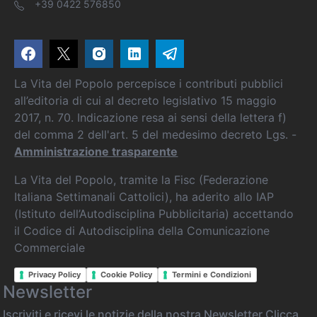
+39 0422 576850
La Vita del Popolo percepisce i contributi pubblici
all’editoria di cui al decreto legislativo 15 maggio
2017, n. 70. Indicazione resa ai sensi della lettera f)
del comma 2 dell'art. 5 del medesimo decreto Lgs. -
Amministrazione trasparente
La Vita del Popolo, tramite la Fisc (Federazione
Italiana Settimanali Cattolici), ha aderito allo IAP
(Istituto dell’Autodisciplina Pubblicitaria) accettando
il Codice di Autodisciplina della Comunicazione
Commerciale
Privacy Policy
Cookie Policy
Termini e Condizioni
Newsletter
Iscriviti e ricevi le notizie della nostra Newsletter
Clicca