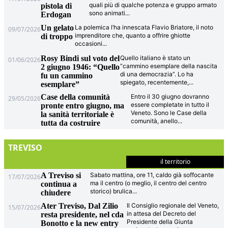
quali più di qualche potenza e gruppo armato
pistola di
sono animati
...
Erdogan
Un gelato
La polemica l’ha innescata Flavio Briatore, il noto
09/07/2026
imprenditore che, quanto a offrire ghiotte
di troppo
occasioni
...
Rosy Bindi sul voto del
Quello italiano è stato un
01/06/2026
“cammino esemplare della nascita
2 giugno 1946: “Quello
di una democrazia”. Lo ha
fu un cammino
spiegato, recentemente,
...
esemplare”
Case della comunità
Entro il 30 giugno dovranno
29/05/2026
essere completate in tutto il
pronte entro giugno, ma
Veneto. Sono le Case della
la sanità territoriale è
comunità, anello
...
tutta da costruire
TREVISO
il territorio
A Treviso si
Sabato mattina, ore 11, caldo già soffocante
17/07/2026
ma il centro (o meglio, il centro del centro
continua a
storico) brulica
...
chiudere
Ater Treviso, Dal Zilio
Il Consiglio regionale del Veneto,
15/07/2026
in attesa del Decreto del
resta presidente, nel cda
Presidente della Giunta
Bonotto e la new entry