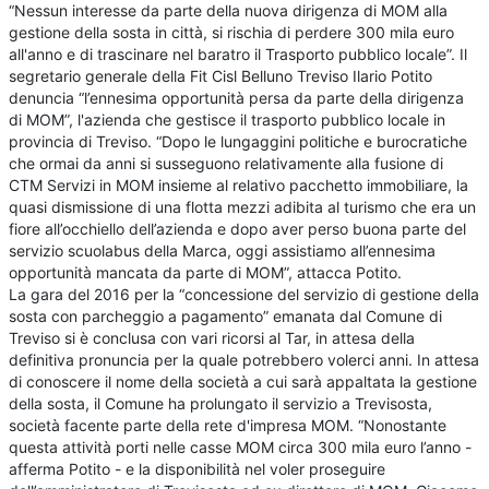
“Nessun interesse da parte della nuova dirigenza di MOM alla
gestione della sosta in città, si rischia di perdere 300 mila euro
all'anno e di trascinare nel baratro il Trasporto pubblico locale”. Il
segretario generale della Fit Cisl Belluno Treviso Ilario Potito
denuncia “l’ennesima opportunità persa da parte della dirigenza
di MOM”, l'azienda che gestisce il trasporto pubblico locale in
provincia di Treviso. “Dopo le lungaggini politiche e burocratiche
che ormai da anni si susseguono relativamente alla fusione di
CTM Servizi in MOM insieme al relativo pacchetto immobiliare, la
quasi dismissione di una flotta mezzi adibita al turismo che era un
fiore all’occhiello dell’azienda e dopo aver perso buona parte del
servizio scuolabus della Marca, oggi assistiamo all’ennesima
opportunità mancata da parte di MOM”, attacca Potito.
La gara del 2016 per la “concessione del servizio di gestione della
sosta con parcheggio a pagamento” emanata dal Comune di
Treviso si è conclusa con vari ricorsi al Tar, in attesa della
definitiva pronuncia per la quale potrebbero volerci anni. In attesa
di conoscere il nome della società a cui sarà appaltata la gestione
della sosta, il Comune ha prolungato il servizio a Trevisosta,
società facente parte della rete d'impresa MOM. “Nonostante
questa attività porti nelle casse MOM circa 300 mila euro l’anno -
afferma Potito - e la disponibilità nel voler proseguire