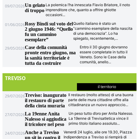
Un gelato
La polemica l’ha innescata Flavio Briatore, il noto
09/07/2026
imprenditore che, quanto a offrire ghiotte
di troppo
occasioni
...
Rosy Bindi sul voto del
Quello italiano è stato un
01/06/2026
“cammino esemplare della nascita
2 giugno 1946: “Quello
di una democrazia”. Lo ha
fu un cammino
spiegato, recentemente,
...
esemplare”
Case della comunità
Entro il 30 giugno dovranno
29/05/2026
essere completate in tutto il
pronte entro giugno, ma
Veneto. Sono le Case della
la sanità territoriale è
comunità, anello
...
tutta da costruire
TREVISO
il territorio
Treviso: inaugurato
Il restauro (molto atteso) di una buona
29/07/2026
parte delle mura cittadine offre alla
il restauro di parte
cittadinanza un nuovo approccio
...
della cinta muraria
La 19enne Anita
Un peso tutto d’oro per Anita Nalesso.
27/07/2026
La 19enne di Trevisatletica vince il
Nalesso si aggiudica
primo titolo italiano assoluto
...
il tricolore nel peso
Anche a Treviso
Venerdì 24 luglio, alle ore 19.30, Piazza
24/07/2026
Indipendenza a Treviso si riempirà di
un sit in contro il