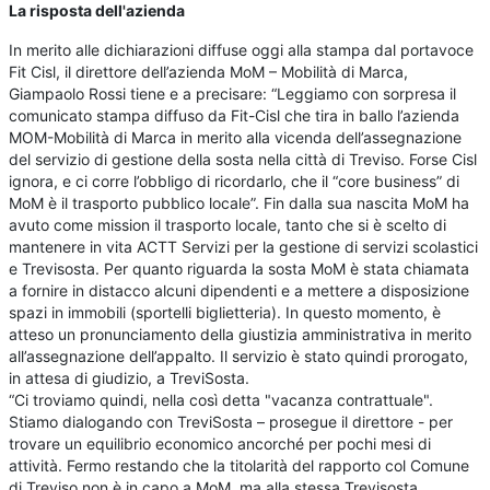
La risposta dell'azienda
In merito alle dichiarazioni diffuse oggi alla stampa dal portavoce
Fit Cisl, il direttore dell’azienda MoM – Mobilità di Marca,
Giampaolo Rossi tiene e a precisare: “Leggiamo con sorpresa il
comunicato stampa diffuso da Fit-Cisl che tira in ballo l’azienda
MOM-Mobilità di Marca in merito alla vicenda dell’assegnazione
del servizio di gestione della sosta nella città di Treviso. Forse Cisl
ignora, e ci corre l’obbligo di ricordarlo, che il “core business” di
MoM è il trasporto pubblico locale”. Fin dalla sua nascita MoM ha
avuto come mission il trasporto locale, tanto che si è scelto di
mantenere in vita ACTT Servizi per la gestione di servizi scolastici
e Trevisosta. Per quanto riguarda la sosta MoM è stata chiamata
a fornire in distacco alcuni dipendenti e a mettere a disposizione
spazi in immobili (sportelli biglietteria). In questo momento, è
atteso un pronunciamento della giustizia amministrativa in merito
all’assegnazione dell’appalto. Il servizio è stato quindi prorogato,
in attesa di giudizio, a TreviSosta.
“Ci troviamo quindi, nella così detta "vacanza contrattuale".
Stiamo dialogando con TreviSosta – prosegue il direttore - per
trovare un equilibrio economico ancorché per pochi mesi di
attività. Fermo restando che la titolarità del rapporto col Comune
di Treviso non è in capo a MoM, ma alla stessa Trevisosta.