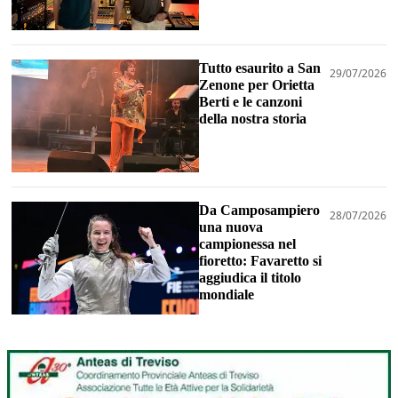
Tutto esaurito a San
29/07/2026
Zenone per Orietta
Berti e le canzoni
della nostra storia
Da Camposampiero
28/07/2026
una nuova
campionessa nel
fioretto: Favaretto si
aggiudica il titolo
mondiale