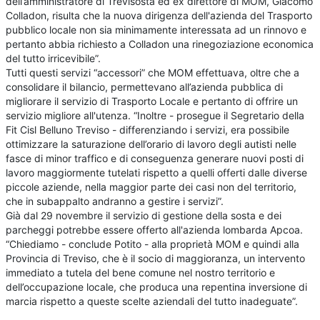
dell’amministratore di Trevisosta ed ex direttore di MOM, Giacomo
Colladon, risulta che la nuova dirigenza dell'azienda del Trasporto
pubblico locale non sia minimamente interessata ad un rinnovo e
pertanto abbia richiesto a Colladon una rinegoziazione economica
del tutto irricevibile”.
Tutti questi servizi “accessori” che MOM effettuava, oltre che a
consolidare il bilancio, permettevano all’azienda pubblica di
migliorare il servizio di Trasporto Locale e pertanto di offrire un
servizio migliore all'utenza. “Inoltre - prosegue il Segretario della
Fit Cisl Belluno Treviso - differenziando i servizi, era possibile
ottimizzare la saturazione dell’orario di lavoro degli autisti nelle
fasce di minor traffico e di conseguenza generare nuovi posti di
lavoro maggiormente tutelati rispetto a quelli offerti dalle diverse
piccole aziende, nella maggior parte dei casi non del territorio,
che in subappalto andranno a gestire i servizi”.
Già dal 29 novembre il servizio di gestione della sosta e dei
parcheggi potrebbe essere offerto all'azienda lombarda Apcoa.
“Chiediamo - conclude Potito - alla proprietà MOM e quindi alla
Provincia di Treviso, che è il socio di maggioranza, un intervento
immediato a tutela del bene comune nel nostro territorio e
dell’occupazione locale, che produca una repentina inversione di
marcia rispetto a queste scelte aziendali del tutto inadeguate”.