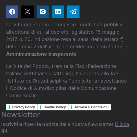
La Vita del Popolo percepisce i contributi pubblici
all’editoria di cui al decreto legislativo 15 maggio
2017, n. 70. Indicazione resa ai sensi della lettera f)
del comma 2 dell'art. 5 del medesimo decreto Lgs. -
Amministrazione trasparente
La Vita del Popolo, tramite la Fisc (Federazione
Italiana Settimanali Cattolici), ha aderito allo IAP
(Istituto dell’Autodisciplina Pubblicitaria) accettando
il Codice di Autodisciplina della Comunicazione
Commerciale
Privacy Policy
Cookie Policy
Termini e Condizioni
Newsletter
Iscriviti e ricevi le notizie della nostra Newsletter
Clicca
qui