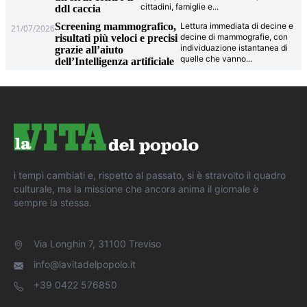
cittadini, famiglie e
...
ddl caccia
Screening mammografico,
Lettura immediata di decine e
21/07/2026
decine di mammografie, con
risultati più veloci e precisi
individuazione istantanea di
grazie all’aiuto
quelle che vanno
...
dell’Intelligenza artificiale
i tempi cambiati e, rispetto al passato, si è stravolto il quadro
culturale, ma la missione che ancora anima il giornale è
sempre la stessa.
Via Longhin 7, 31100 Treviso
info@lavitadelpopolo.it
+39 0422 576850