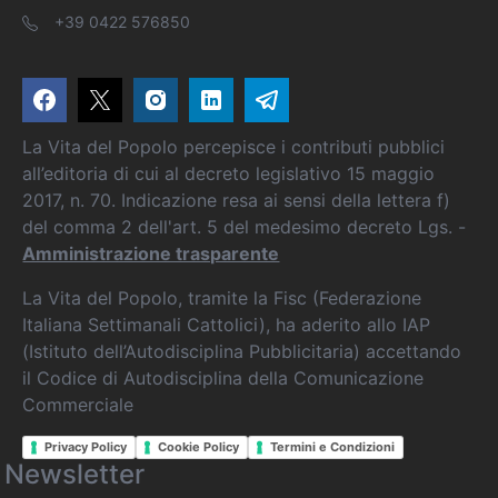
+39 0422 576850
La Vita del Popolo percepisce i contributi pubblici
all’editoria di cui al decreto legislativo 15 maggio
2017, n. 70. Indicazione resa ai sensi della lettera f)
del comma 2 dell'art. 5 del medesimo decreto Lgs. -
Amministrazione trasparente
La Vita del Popolo, tramite la Fisc (Federazione
Italiana Settimanali Cattolici), ha aderito allo IAP
(Istituto dell’Autodisciplina Pubblicitaria) accettando
il Codice di Autodisciplina della Comunicazione
Commerciale
Privacy Policy
Cookie Policy
Termini e Condizioni
Newsletter