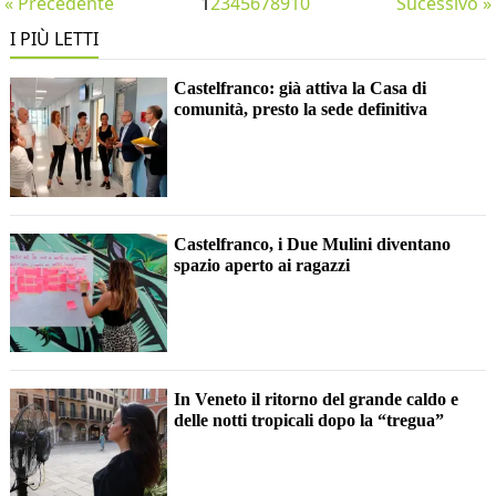
« Precedente
1
2
3
4
5
6
7
8
9
10
Sucessivo »
I PIÙ LETTI
Castelfranco: già attiva la Casa di
comunità, presto la sede definitiva
Castelfranco, i Due Mulini diventano
spazio aperto ai ragazzi
In Veneto il ritorno del grande caldo e
delle notti tropicali dopo la “tregua”