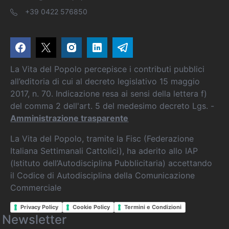
+39 0422 576850
La Vita del Popolo percepisce i contributi pubblici
all’editoria di cui al decreto legislativo 15 maggio
2017, n. 70. Indicazione resa ai sensi della lettera f)
del comma 2 dell'art. 5 del medesimo decreto Lgs. -
Amministrazione trasparente
La Vita del Popolo, tramite la Fisc (Federazione
Italiana Settimanali Cattolici), ha aderito allo IAP
(Istituto dell’Autodisciplina Pubblicitaria) accettando
il Codice di Autodisciplina della Comunicazione
Commerciale
Privacy Policy
Cookie Policy
Termini e Condizioni
Newsletter