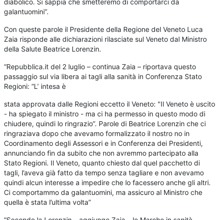
diabolico. Si sappia che smetteremo di comportarci da
galantuomini”.
Con queste parole il Presidente della Regione del Veneto Luca
Zaia risponde alle dichiarazioni rilasciate sul Veneto dal Ministro
della Salute Beatrice Lorenzin.
“Repubblica.it del 2 luglio – continua Zaia – riportava questo
passaggio sul via libera ai tagli alla sanità in Conferenza Stato
Regioni: “L’ intesa è
stata approvata dalle Regioni eccetto il Veneto: "Il Veneto è uscito
- ha spiegato il ministro - ma ci ha permesso in questo modo di
chiudere, quindi lo ringrazio”. Parole di Beatrice Lorenzin che ci
ringraziava dopo che avevamo formalizzato il nostro no in
Coordinamento degli Assessori e in Conferenza dei Presidenti,
annunciando fin da subito che non avremmo partecipato alla
Stato Regioni. Il Veneto, quanto chiesto dal quel pacchetto di
tagli, l’aveva già fatto da tempo senza tagliare e non avevamo
quindi alcun interesse a impedire che lo facessero anche gli altri.
Ci comportammo da galantuomini, ma assicuro al Ministro che
quella è stata l’ultima volta”
“Secondo la Lorenzin – aggiunge Zaia – le Marche in sanità