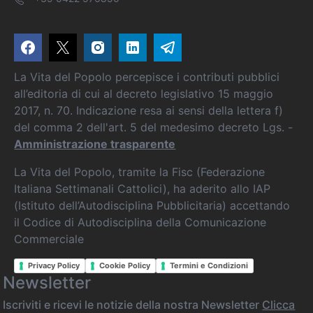
La Vita del Popolo percepisce i contributi pubblici
all’editoria di cui al decreto legislativo 15 maggio
2017, n. 70. Indicazione resa ai sensi della lettera f)
del comma 2 dell'art. 5 del medesimo decreto Lgs. -
Amministrazione trasparente
La Vita del Popolo, tramite la Fisc (Federazione
Italiana Settimanali Cattolici), ha aderito allo IAP
(Istituto dell’Autodisciplina Pubblicitaria) accettando
il Codice di Autodisciplina della Comunicazione
Commerciale
Privacy Policy
Cookie Policy
Termini e Condizioni
Newsletter
Iscriviti e ricevi le notizie della nostra Newsletter
Clicca