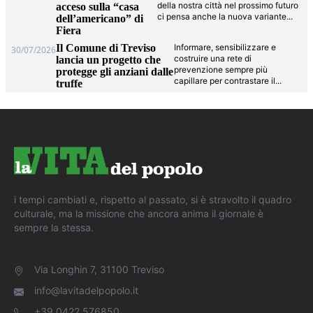
della nostra città nel prossimo futuro
acceso sulla “casa
ci pensa anche la nuova variante
...
dell’americano” di
Fiera
Il Comune di Treviso
Informare, sensibilizzare e
30/07/2026
costruire una rete di
lancia un progetto che
prevenzione sempre più
protegge gli anziani dalle
capillare per contrastare il
...
truffe
i tempi cambiati e, rispetto al passato, si è stravolto il quadro
culturale, ma la missione che ancora anima il giornale è
sempre la stessa.
Via Longhin 7, 31100 Treviso
info@lavitadelpopolo.it
+39 0422 576850