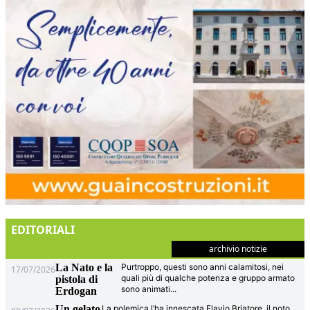
EDITORIALI
archivio notizie
La Nato e la
Purtroppo, questi sono anni calamitosi, nei
17/07/2026
quali più di qualche potenza e gruppo armato
pistola di
sono animati
...
Erdogan
Un gelato
La polemica l’ha innescata Flavio Briatore, il noto