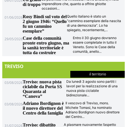
09/07/2026
imprenditore che, quanto a offrire ghiotte
di troppo
occasioni
...
Rosy Bindi sul voto del
Quello italiano è stato un
01/06/2026
“cammino esemplare della nascita
2 giugno 1946: “Quello
di una democrazia”. Lo ha
fu un cammino
spiegato, recentemente,
...
esemplare”
Case della comunità
Entro il 30 giugno dovranno
29/05/2026
essere completate in tutto il
pronte entro giugno, ma
Veneto. Sono le Case della
la sanità territoriale è
comunità, anello
...
tutta da costruire
TREVISO
il territorio
Treviso: nuova pista
Da lunedì 3 agosto sono partiti i
03/08/2026
lavori per la realizzazione di una
ciclabile da Porta SS
nuova pista ciclabile
Quaranta al
bidirezionale
...
“Canova”
Adriano Bordignon è
Il vescovo di Treviso, mons.
03/08/2026
Michele Tomasi, ha nominato
il nuovo direttore del
Adriano Bordignon nuovo direttore
Centro della famiglia
del Centro
...
Treviso: dibattito
A plasmare nuovamente l’aspetto
31/07/2026