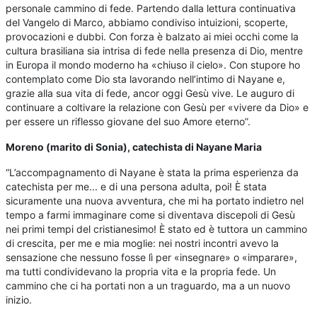
personale cammino di fede. Partendo dalla lettura continuativa
del Vangelo di Marco, abbiamo condiviso intuizioni, scoperte,
provocazioni e dubbi. Con forza è balzato ai miei occhi come la
cultura brasiliana sia intrisa di fede nella presenza di Dio, mentre
in Europa il mondo moderno ha «chiuso il cielo». Con stupore ho
contemplato come Dio sta lavorando nell’intimo di Nayane e,
grazie alla sua vita di fede, ancor oggi Gesù vive. Le auguro di
continuare a coltivare la relazione con Gesù per «vivere da Dio» e
per essere un riflesso giovane del suo Amore eterno”.
Moreno (marito di Sonia), catechista di Nayane Maria
“L’accompagnamento di Nayane è stata la prima esperienza da
catechista per me... e di una persona adulta, poi! È stata
sicuramente una nuova avventura, che mi ha portato indietro nel
tempo a farmi immaginare come si diventava discepoli di Gesù
nei primi tempi del cristianesimo! È stato ed è tuttora un cammino
di crescita, per me e mia moglie: nei nostri incontri avevo la
sensazione che nessuno fosse lì per «insegnare» o «imparare»,
ma tutti condividevano la propria vita e la propria fede. Un
cammino che ci ha portati non a un traguardo, ma a un nuovo
inizio.