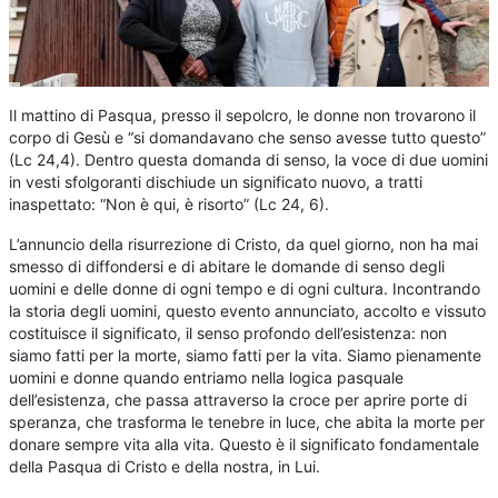
I
l mattino di Pasqua, presso il sepolcro, le donne non trovarono il
corpo di Gesù e “si domandavano che senso avesse tutto questo”
(Lc 24,4). Dentro questa domanda di senso, la voce di due uomini
in vesti sfolgoranti dischiude un significato nuovo, a tratti
inaspettato: “Non è qui, è risorto” (Lc 24, 6).
L’annuncio della risurrezione di Cristo, da quel giorno, non ha mai
smesso di diffondersi e di abitare le domande di senso degli
uomini e delle donne di ogni tempo e di ogni cultura. Incontrando
la storia degli uomini, questo evento annunciato, accolto e vissuto
costituisce il significato, il senso profondo dell’esistenza: non
siamo fatti per la morte, siamo fatti per la vita. Siamo pienamente
uomini e donne quando entriamo nella logica pasquale
dell’esistenza, che passa attraverso la croce per aprire porte di
speranza, che trasforma le tenebre in luce, che abita la morte per
donare sempre vita alla vita. Questo è il significato fondamentale
della Pasqua di Cristo e della nostra, in Lui.