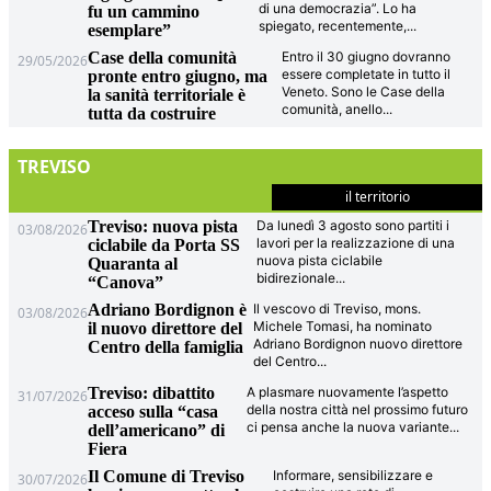
di una democrazia”. Lo ha
fu un cammino
spiegato, recentemente,
...
esemplare”
Case della comunità
Entro il 30 giugno dovranno
29/05/2026
essere completate in tutto il
pronte entro giugno, ma
Veneto. Sono le Case della
la sanità territoriale è
comunità, anello
...
tutta da costruire
TREVISO
il territorio
Treviso: nuova pista
Da lunedì 3 agosto sono partiti i
03/08/2026
lavori per la realizzazione di una
ciclabile da Porta SS
nuova pista ciclabile
Quaranta al
bidirezionale
...
“Canova”
Adriano Bordignon è
Il vescovo di Treviso, mons.
03/08/2026
Michele Tomasi, ha nominato
il nuovo direttore del
Adriano Bordignon nuovo direttore
Centro della famiglia
del Centro
...
Treviso: dibattito
A plasmare nuovamente l’aspetto
31/07/2026
della nostra città nel prossimo futuro
acceso sulla “casa
ci pensa anche la nuova variante
...
dell’americano” di
Fiera
Il Comune di Treviso
Informare, sensibilizzare e
30/07/2026