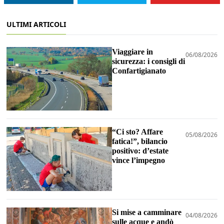
ULTIMI ARTICOLI
Viaggiare in
06/08/2026
sicurezza: i consigli di
Confartigianato
“Ci sto? Affare
05/08/2026
fatica!”, bilancio
positivo: d’estate
vince l’impegno
Si mise a camminare
04/08/2026
sulle acque e andò