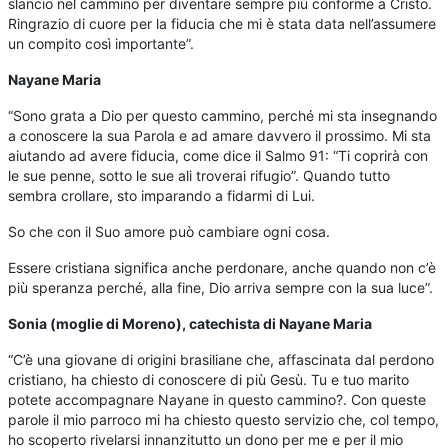
slancio nel cammino per diventare sempre più conforme a Cristo.
Ringrazio di cuore per la fiducia che mi è stata data nell’assumere
un compito così importante”.
Nayane Maria
“Sono grata a Dio per questo cammino, perché mi sta insegnando
a conoscere la sua Parola e ad amare davvero il prossimo. Mi sta
aiutando ad avere fiducia, come dice il Salmo 91: “Ti coprirà con
le sue penne, sotto le sue ali troverai rifugio”. Quando tutto
sembra crollare, sto imparando a fidarmi di Lui.
So che con il Suo amore può cambiare ogni cosa.
Essere cristiana significa anche perdonare, anche quando non c’è
più speranza perché, alla fine, Dio arriva sempre con la sua luce”.
Sonia (moglie di Moreno), catechista di Nayane Maria
“C’è una giovane di origini brasiliane che, affascinata dal perdono
cristiano, ha chiesto di conoscere di più Gesù. Tu e tuo marito
potete accompagnare Nayane in questo cammino?. Con queste
parole il mio parroco mi ha chiesto questo servizio che, col tempo,
ho scoperto rivelarsi innanzitutto un dono per me e per il mio