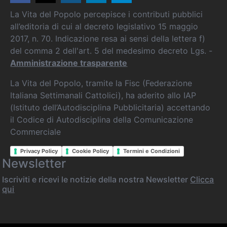
La Vita del Popolo percepisce i contributi pubblici
all’editoria di cui al decreto legislativo 15 maggio
2017, n. 70. Indicazione resa ai sensi della lettera f)
del comma 2 dell'art. 5 del medesimo decreto Lgs. -
Amministrazione trasparente
La Vita del Popolo, tramite la Fisc (Federazione
Italiana Settimanali Cattolici), ha aderito allo IAP
(Istituto dell’Autodisciplina Pubblicitaria) accettando
il Codice di Autodisciplina della Comunicazione
Commerciale
Privacy Policy
Cookie Policy
Termini e Condizioni
Newsletter
Iscriviti e ricevi le notizie della nostra Newsletter
Clicca
qui