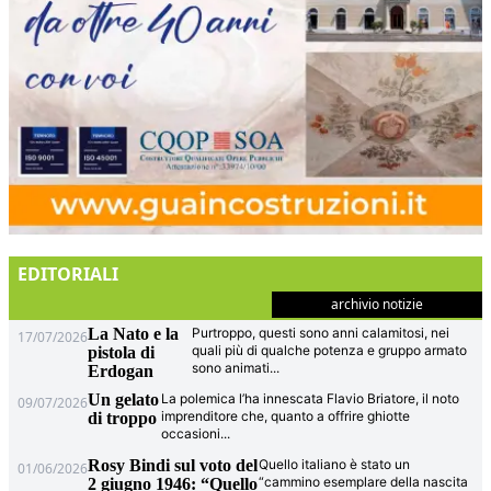
EDITORIALI
archivio notizie
La Nato e la
Purtroppo, questi sono anni calamitosi, nei
17/07/2026
quali più di qualche potenza e gruppo armato
pistola di
sono animati
...
Erdogan
Un gelato
La polemica l’ha innescata Flavio Briatore, il noto
09/07/2026
imprenditore che, quanto a offrire ghiotte
di troppo
occasioni
...
Rosy Bindi sul voto del
Quello italiano è stato un
01/06/2026
“cammino esemplare della nascita
2 giugno 1946: “Quello