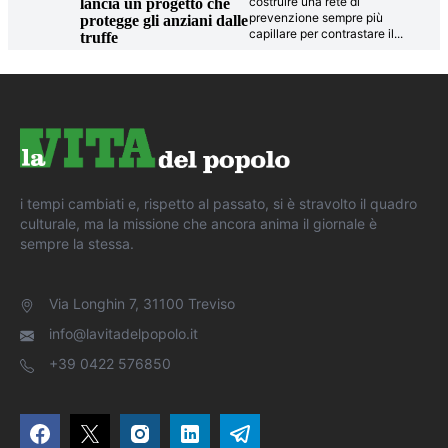
costruire una rete di
lancia un progetto che
prevenzione sempre più
protegge gli anziani dalle
capillare per contrastare il
...
truffe
i tempi cambiati e, rispetto al passato, si è stravolto il quadro
culturale, ma la missione che ancora anima il giornale è
sempre la stessa.
Via Longhin 7, 31100 Treviso
info@lavitadelpopolo.it
+39 0422 576850