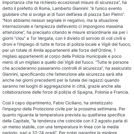
importanza che ha richiesto eccezionali misure di sicurezza”, ha
detto il prefetto di Roma, Lamberto Giannini: “è l’unico evento
giubilare che si svolge al di fuori dell’area di piazza San Pietro”.
“Non abbiamo nessun segnale in negativo, ma la situazione
internazionale e l’ampiezza dell’evento ci impongono massima
attenzione”, ha precisato citando le misure straordinarie sia per i
giorni “clou” a Tor Vergata, con il divieto di sorvolo di voli civili e
droni e l’impiego di tutte le forze di polizia locale e Vigili del fuoco,
per un totale di 4mila appartenenti alle forze dell’Ordine, 1
migliaio appartenenti al corpo della Polizia municipale e poco
meno di un migliaio a quello dei Vigili del fuoco. “Tutte le persone
che accederanno passeranno controlli di sicurezza”, ha assicurato
Giannini, specificando che l’attenzione alla sicurezza sarà alta
anche nei giorni precedenti per la tutela dei ragazzi quando
saranno nei luoghi di aggregazione in città, grazie anche alla
collaborazione delle forze di polizia di Spagna, Polonia e Francia.
Così il capo dipartimento, Fabio Ciciliano, ha sintetizzato
l’impegno della Protezione civile per la prossima settimana. Per
quanto riguarda la temperatura prevista su quell’area specifica
della Capitale, “la tendenza che coincide con il 2 agosto parla di
un meteo stabile, con una temperatura in linea con la media
periodo, pari a 32-24 gradi”. Per poter garantire la migliore