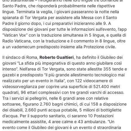
Santo Padre, che risponderà probabilmente nelle rispettive
lingue. Terminata la veglia, i giovani passeranno la notte nella
spianata di Tor Vergata per assistere alla Messa con il Santo
Padre il giorno dopo, i cui preparativi inizieranno alle 9. A
disposizione dei giovani per tutte le informazioni sull’evento, l’app
“Vatican Vox” con la traduzione simultanea in 5 lingue, e quella di
Radio Vaticana, con la traduzione e il commento in 8 lingue, oltre
a un vademecum predisposto insieme alla Protezione civile.
Il sindaco di Roma,
Roberto Gualtieri
, ha definito il Giubileo dei
giovani “La sfida più impegnativa di questo anno giubilare così
intenso”. Nell’area di Tor Vergata, sono state allestite 355 tende e
gazebi e predisposto “il più grande allestimento tecnologico mai
realizzato per un evento in Italia”, con 122 videocamere di
videosorveglianza per coprire una superficie di 521.400 metri
quadrati, 96 ettari complessivi con tre grandi varchi di accesso.
Tra i servizi ai pellegrini, nelle 6 grandi aree con relative
sottoaree, figurano 2.760 bagni chimici, di cui 158 a disposizione
dei disabili, 2.660 punti acqua potabile, 5 milioni di bottigliette
d’acqua. Per il supporto sanitario, ci saranno 10 Postazioni
medicalmente assistite, 4 aree calme e 43 ambulanze. “Un
evento come il Giubileo dei giovani è un evento d straordinaria