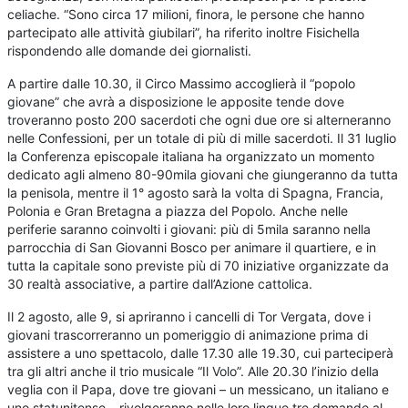
celiache. “Sono circa 17 milioni, finora, le persone che hanno
partecipato alle attività giubilari”, ha riferito inoltre Fisichella
rispondendo alle domande dei giornalisti.
A partire dalle 10.30, il Circo Massimo accoglierà il “popolo
giovane” che avrà a disposizione le apposite tende dove
troveranno posto 200 sacerdoti che ogni due ore si alterneranno
nelle Confessioni, per un totale di più di mille sacerdoti. Il 31 luglio
la Conferenza episcopale italiana ha organizzato un momento
dedicato agli almeno 80-90mila giovani che giungeranno da tutta
la penisola, mentre il 1° agosto sarà la volta di Spagna, Francia,
Polonia e Gran Bretagna a piazza del Popolo. Anche nelle
periferie saranno coinvolti i giovani: più di 5mila saranno nella
parrocchia di San Giovanni Bosco per animare il quartiere, e in
tutta la capitale sono previste più di 70 iniziative organizzate da
30 realtà associative, a partire dall’Azione cattolica.
Il 2 agosto, alle 9, si apriranno i cancelli di Tor Vergata, dove i
giovani trascorreranno un pomeriggio di animazione prima di
assistere a uno spettacolo, dalle 17.30 alle 19.30, cui parteciperà
tra gli altri anche il trio musicale “Il Volo”. Alle 20.30 l’inizio della
veglia con il Papa, dove tre giovani – un messicano, un italiano e
uno statunitense – rivolgeranno nelle loro lingue tre domande al