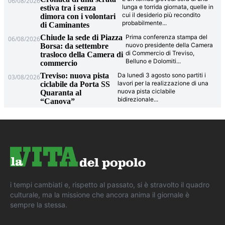
06/08/2026
lunga e torrida giornata, quelle in
estiva tra i senza
cui il desiderio più recondito
dimora con i volontari
probabilmente
...
di Caminantes
Chiude la sede di Piazza
Prima conferenza stampa del
06/08/2026
nuovo presidente della Camera
Borsa: da settembre
di Commercio di Treviso,
trasloco della Camera di
Belluno e Dolomiti
...
commercio
Treviso: nuova pista
Da lunedì 3 agosto sono partiti i
03/08/2026
lavori per la realizzazione di una
ciclabile da Porta SS
nuova pista ciclabile
Quaranta al
bidirezionale
...
“Canova”
i tempi cambiati e, rispetto al passato, si è stravolto il quadro
culturale, ma la missione che ancora anima il giornale è
sempre la stessa.