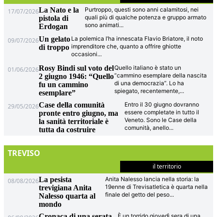
La Nato e la
Purtroppo, questi sono anni calamitosi, nei
17/07/2026
quali più di qualche potenza e gruppo armato
pistola di
sono animati
...
Erdogan
Un gelato
La polemica l’ha innescata Flavio Briatore, il noto
09/07/2026
imprenditore che, quanto a offrire ghiotte
di troppo
occasioni
...
Rosy Bindi sul voto del
Quello italiano è stato un
01/06/2026
“cammino esemplare della nascita
2 giugno 1946: “Quello
di una democrazia”. Lo ha
fu un cammino
spiegato, recentemente,
...
esemplare”
Case della comunità
Entro il 30 giugno dovranno
29/05/2026
essere completate in tutto il
pronte entro giugno, ma
Veneto. Sono le Case della
la sanità territoriale è
comunità, anello
...
tutta da costruire
TREVISO
il territorio
La pesista
Anita Nalesso lancia nella storia: la
08/08/2026
19enne di Trevisatletica è quarta nella
trevigiana Anita
finale del getto del peso
...
Nalesso quarta al
mondo
Cronaca di una serata
È un torrido giovedì sera di una