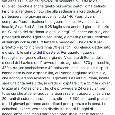
vaticana il Giubileo dei giovani: “Il momento più atteso del
Giubileo, perché è anche quello più partecipato”, lo ha definito
Fisichella, rendendo noto che alla settimana a loro dedicata
parteciperanno giovani provenienti da 146 Paesi diversi,
compresi Paesi attualmente in guerra come il Myanmar, Ucraina,
Israele, Siria, Sud Sudan. Il 28 luglio sarà anche il giorno di inizio
del Giubileo dei missionari digitali e degli influencer cattolici, che
proseguirà anche il giorno seguente, giornata giubilare dedicata
ai dialoghi con la città. “Martedì e mercoledì – ha detto il pro-
prefetto – sono in programma 70 eventi”, il cui elenco dettagliato
è disponibile sul
sito del Dicastero
. Per quanto riguarda
l’accoglienza, grazie alla sinergia del Vicariato di Roma, delle
diocesi del Lazio e del Provveditorato agli studi, 370 parrocchie,
470 strutture scolastiche e 40 palazzetti comunali e dello sport
hanno dato la loro disponibilità, cui vanno aggiunte le famiglie,
che accoglieranno almeno 500 giovani. La Fiera di Roma, inoltre,
sarà una città nella città, in grado di ospitare circa 25mila giovani.
Grazie alla Protezione civile, che provvederà 24 ore su 24 per
tutto ciò che attiene l’acqua, la sicurezza e i trasporti, ci saranno
20 punti di ristoro sparsi in città, oltre ai 3.500 esercenti presso i
quali i giovani potranno accreditarsi per il pranzo e la cena. Le
colazioni, invece, verranno distribuite in tutti i luoghi di
accoglienza, con menu particolari predisposti per le persone