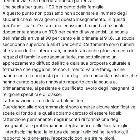
dell’infanzia, sarà ricordata questa partenza.
Una scelta per quasi il 90 per cento delle famiglie
A questo punto non possiamo non accennare al numero degli
studenti che si avvalgono di questo insegnamento. In questi
trent’anni il calo c’è stato, ma lentissimo. La media nazionale
documenta ancora un 87,8 per cento di avvalentisi. La scuola
dell’infanzia arriva al 90 per cento e la primaria al 91,6. La scuola
secondaria superiore è all’81 per cento. Certamente sono numeri
che vanno letti e interpretati, considerati anche gli inserimenti di
ragazzi di famiglie extracomunitarie, ma sottolineano un
apprezzamento diffuso dell’Irc e della sua proposta culturale e
formativa che regge nel tempo. Il merito va alle famiglie che
hanno scelto la proposta per i loro figli, alle comunità cristiane che
hanno curato questo rinnovato rapporto con la scuola e,
primariamente, al paziente e qualificato lavoro degli insegnanti di
religione specifici e di classe.
La formazione e la fedeltà ad alcuni temi
Guardando alle programmazioni sono emerse alcune significative
scelte di fondo alle quali abbiamo cercato di essere fedeli:
l’attenzione permanente, negli incontri di formazione degli
insegnanti, alle problematiche degli alunni e delle loro famiglie,
l’interdisciplinarietà, la lettura dei segni religiosi nel territorio, il
rapporto religione-arte, l’approccio con le altre religioni,