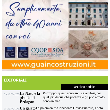
EDITORIALI
archivio notizie
La Nato e la
Purtroppo, questi sono anni calamitosi, nei
17/07/2026
quali più di qualche potenza e gruppo armato
pistola di
sono animati
...
Erdogan
Un gelato
La polemica l’ha innescata Flavio Briatore, il noto
09/07/2026