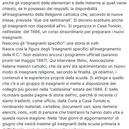
anche gli insegnanti delle elementari e delle materne ai quali viene
chiesto, se in possesso dei requisiti, la disponibilità
all’insegnamento della Religione cattolica che, secondo le nuove
intese, prevede “due ore settimanali”. Si devono sostituire anche
gli insegnanti non disponibili all’Irc. Si organizza in Casa Toniolo,
nell’estate del 1986, un corso straordinario per preparare i nuovi
insegnanti.
Nascono gli “insegnanti specifici”: una storia di volti
Nasce così la figura degli “insegnanti specifici all’insegnamento
della R.C.”. Non esistono ancora i programmi ufficiali (saranno
pronti nel maggio 1987). Qui interviene l’Aimc, Associazione
italiana maestri cattolici, che da anni sta sperimentando un nuovo
modo di insegnare religione, secondo le finalità, gli obiettivi, i
contenuti e le esperienze proprie della scuola. Si attinge a quello
che c’è e un gruppo di insegnanti si mette a disposizione dei
colleghi più giovani nella “caldissima” estate del 1986. E’ bello
ricordare queste pagine di storia dell’Irc, perché di recente ci
siamo trasferiti, come ufficio, dalla Curia a Casa Toniolo e,
riordinando materiali, cartelline, documenti vari, sono riemersi
elenchi, nomi, volti di persone che trent’anni fa hanno dato vita a
questa nuova stagione. Nella “due giorni di aggiornamento” di
giugno che vedrà insieme gli insegnanti della scuola primaria e