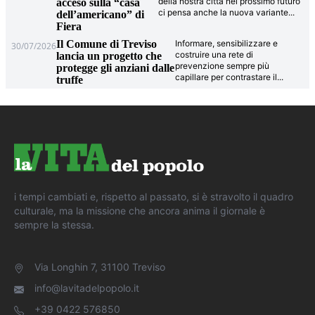
della nostra città nel prossimo futuro
acceso sulla “casa
ci pensa anche la nuova variante
...
dell’americano” di
Fiera
Il Comune di Treviso
Informare, sensibilizzare e
30/07/2026
costruire una rete di
lancia un progetto che
prevenzione sempre più
protegge gli anziani dalle
capillare per contrastare il
...
truffe
i tempi cambiati e, rispetto al passato, si è stravolto il quadro
culturale, ma la missione che ancora anima il giornale è
sempre la stessa.
Via Longhin 7, 31100 Treviso
info@lavitadelpopolo.it
+39 0422 576850