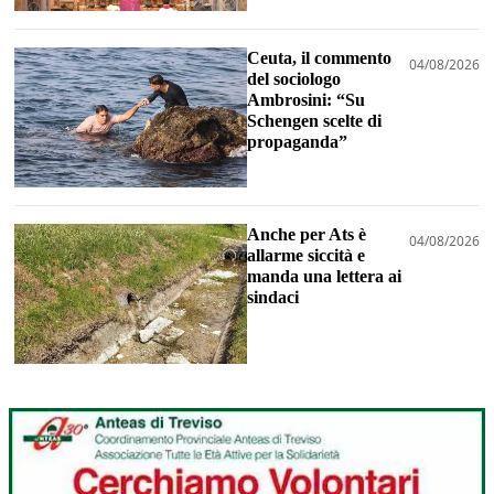
Ceuta, il commento
04/08/2026
del sociologo
Ambrosini: “Su
Schengen scelte di
propaganda”
Anche per Ats è
04/08/2026
allarme siccità e
manda una lettera ai
sindaci