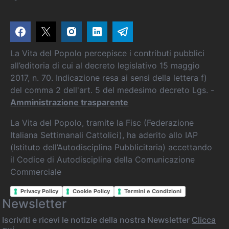
La Vita del Popolo percepisce i contributi pubblici
all’editoria di cui al decreto legislativo 15 maggio
2017, n. 70. Indicazione resa ai sensi della lettera f)
del comma 2 dell'art. 5 del medesimo decreto Lgs. -
Amministrazione trasparente
La Vita del Popolo, tramite la Fisc (Federazione
Italiana Settimanali Cattolici), ha aderito allo IAP
(Istituto dell’Autodisciplina Pubblicitaria) accettando
il Codice di Autodisciplina della Comunicazione
Commerciale
Privacy Policy
Cookie Policy
Termini e Condizioni
Newsletter
Iscriviti e ricevi le notizie della nostra Newsletter
Clicca