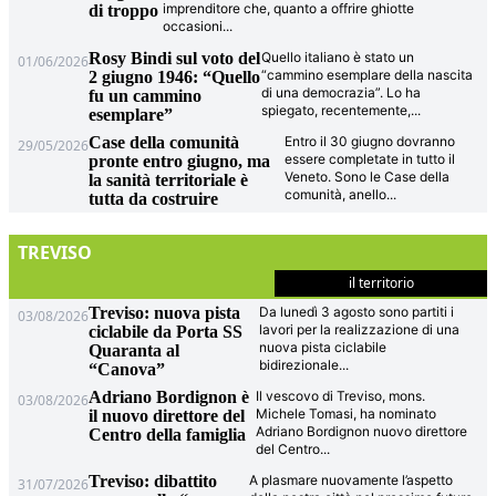
imprenditore che, quanto a offrire ghiotte
di troppo
occasioni
...
Rosy Bindi sul voto del
Quello italiano è stato un
01/06/2026
“cammino esemplare della nascita
2 giugno 1946: “Quello
di una democrazia”. Lo ha
fu un cammino
spiegato, recentemente,
...
esemplare”
Case della comunità
Entro il 30 giugno dovranno
29/05/2026
essere completate in tutto il
pronte entro giugno, ma
Veneto. Sono le Case della
la sanità territoriale è
comunità, anello
...
tutta da costruire
TREVISO
il territorio
Treviso: nuova pista
Da lunedì 3 agosto sono partiti i
03/08/2026
lavori per la realizzazione di una
ciclabile da Porta SS
nuova pista ciclabile
Quaranta al
bidirezionale
...
“Canova”
Adriano Bordignon è
Il vescovo di Treviso, mons.
03/08/2026
Michele Tomasi, ha nominato
il nuovo direttore del
Adriano Bordignon nuovo direttore
Centro della famiglia
del Centro
...
Treviso: dibattito
A plasmare nuovamente l’aspetto
31/07/2026