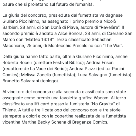
paure che si proiettano sul futuro dell’umanità.
La giuria del concorso, presieduta dal fumettista valdagnese
Giuliano Piccininno, ha assegnato il primo premio a Nicolò
Barbieri, 28 anni, di San Donà di Piave, autore di “Revelàre”. Il
secondo premio è andato a Alice Bonora, 28 anni, di Caerano San
Marco con “Matteo 16:19”. Terzo classificato Sebastian
Macchione, 25 anni, di Montecchio Precalcino con “The War”.
Della giuria hanno fatto parte, oltre a Giuliano Piccininno, anche
Roberta Rocelli (direttore Festival Biblico); Andrea Frison
(redattore de La Voce dei Berici); Andrea Plazzi (editor Panini
Comics); Melissa Zanella (fumettista); Luca Salvagno (fumettista);
Brunetto Salvarani (teologo).
Al vincitore del concorso e alla seconda classificata sono state
assegnate come premio una tavoletta grafica Wacom. Al terzo
classificato una lift card presso la fumisteria “No Gravity” di
Thiene. A tutti e tre il catalogo del concorso con le tre storie
stampate a colori e con la copertina realizzata dalla fumettista
vicentina Martina Becky Schena di Breganze Comics.