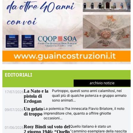
EDITORIALI
archivio notizie
La Nato e la
Purtroppo, questi sono anni calamitosi, nei
17/07/2026
quali più di qualche potenza e gruppo armato
pistola di
sono animati
...
Erdogan
Un gelato
La polemica l’ha innescata Flavio Briatore, il noto
09/07/2026
imprenditore che, quanto a offrire ghiotte
di troppo
occasioni
...
Rosy Bindi sul voto del
Quello italiano è stato un
01/06/2026
“cammino esemplare della nascita
2 giugno 1946: “Quello