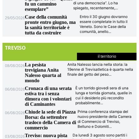
di una democrazia”. Lo ha
fu un cammino
spiegato, recentemente,
...
esemplare”
Case della comunità
Entro il 30 giugno dovranno
29/05/2026
essere completate in tutto il
pronte entro giugno, ma
Veneto. Sono le Case della
la sanità territoriale è
comunità, anello
...
tutta da costruire
TREVISO
il territorio
La pesista
Anita Nalesso lancia nella storia: la
08/08/2026
19enne di Trevisatletica è quarta nella
trevigiana Anita
finale del getto del peso
...
Nalesso quarta al
mondo
Cronaca di una serata
È un torrido giovedì sera di una
06/08/2026
lunga e torrida giornata, quelle in
estiva tra i senza
cui il desiderio più recondito
dimora con i volontari
probabilmente
...
di Caminantes
Chiude la sede di Piazza
Prima conferenza stampa del
06/08/2026
nuovo presidente della Camera
Borsa: da settembre
di Commercio di Treviso,
trasloco della Camera di
Belluno e Dolomiti
...
commercio
Treviso: nuova pista
Da lunedì 3 agosto sono partiti i
03/08/2026