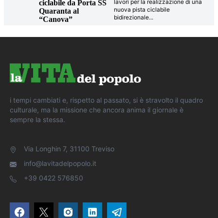
lavori per la realizzazione di una
ciclabile da Porta SS
nuova pista ciclabile
Quaranta al
bidirezionale
...
“Canova”
i tempi cambiati e, rispetto al passato, si è stravolto il quadro
culturale, ma la missione che ancora anima il giornale è
sempre la stessa.
Via Longhin 7, 31100 Treviso
info@lavitadelpopolo.it
+39 0422 576850