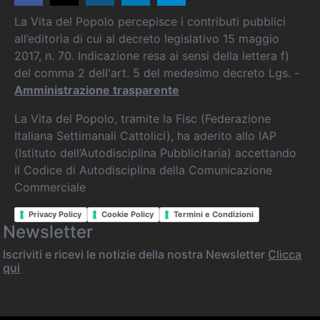
La Vita del Popolo percepisce i contributi pubblici
all’editoria di cui al decreto legislativo 15 maggio
2017, n. 70. Indicazione resa ai sensi della lettera f)
del comma 2 dell'art. 5 del medesimo decreto Lgs. -
Amministrazione trasparente
La Vita del Popolo, tramite la Fisc (Federazione
Italiana Settimanali Cattolici), ha aderito allo IAP
(Istituto dell’Autodisciplina Pubblicitaria) accettando
il Codice di Autodisciplina della Comunicazione
Commerciale
Privacy Policy
Cookie Policy
Termini e Condizioni
Newsletter
Iscriviti e ricevi le notizie della nostra Newsletter
Clicca
qui