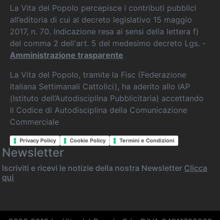
La Vita del Popolo percepisce i contributi pubblici
all’editoria di cui al decreto legislativo 15 maggio
2017, n. 70. Indicazione resa ai sensi della lettera f)
del comma 2 dell'art. 5 del medesimo decreto Lgs. -
Amministrazione trasparente
La Vita del Popolo, tramite la Fisc (Federazione
Italiana Settimanali Cattolici), ha aderito allo IAP
(Istituto dell’Autodisciplina Pubblicitaria) accettando
il Codice di Autodisciplina della Comunicazione
Commerciale
Privacy Policy
Cookie Policy
Termini e Condizioni
Newsletter
Iscriviti e ricevi le notizie della nostra Newsletter
Clicca
qui