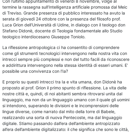
C
on l’ultimo appuntamento di venerdì 8 novembre, volge al
termine la rassegna sull’Intelligenza artificiale promossa dal Meic
di Treviso. Grande presenza di pubblico interessato ha avuto la
serata di giovedì 24 ottobre con la presenza del filosofo prof.
Luca Grion dell’Università di Udine, in dialogo con il teologo don
Stefano Didonè, docente di Teologia fondamentale allo Studio
teologico interdiocesano Giuseppe Toniolo.
La riflessione antropologica ci ha consentito di comprendere
come gli strumenti tecnologici intervengono nella nostra vita con
intrecci sempre più complessi e non del tutto facili da riconoscere
e addirittura intervengono nella stessa identità di esseri umani. E’
possibile una convivenza con l’Ia?
E proprio su questi intrecci tra Ia e vita umana, don Didonè ha
proposto al prof. Grion il primo spunto di riflessione. La vita delle
nostre città e, quindi, di noi abitanti sembra ritrovarsi unita dal
linguaggio, ma non da un linguaggio umano con il quale gli uomini
si intendono, superando le divisioni e le incomprensioni delle
lingue diverse, come narrato dal mito della torre di Babele,
realizzando una sorta di nuova Pentecoste, ma dal linguaggio
digitale. Stiamo passando dall’era dell’ambiente antropizzato
all’era dell’ambiente digitalizzato: il che significa che sono le città,