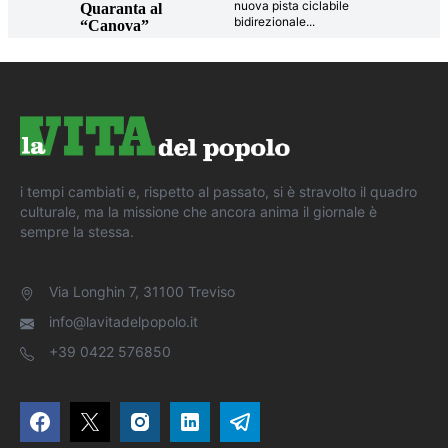
nuova pista ciclabile
Quaranta al
bidirezionale
...
“Canova”
i tempi cambiati e, rispetto al passato, si è stravolto il quadro
culturale, ma la missione che ancora anima il giornale è
sempre la stessa.
Via Longhin 7, 31100 Treviso
info@lavitadelpopolo.it
+39 0422 576850