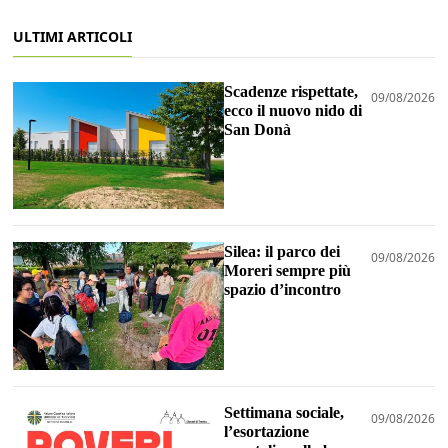
ULTIMI ARTICOLI
Scadenze rispettate,
09/08/2026
ecco il nuovo nido di
San Donà
Silea: il parco dei
09/08/2026
Moreri sempre più
spazio d’incontro
Settimana sociale,
09/08/2026
l’esortazione