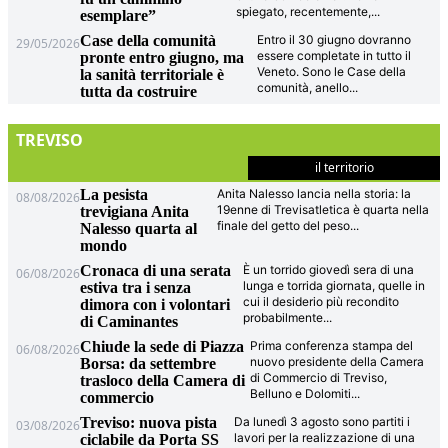
spiegato, recentemente,
...
esemplare”
Case della comunità
Entro il 30 giugno dovranno
29/05/2026
essere completate in tutto il
pronte entro giugno, ma
Veneto. Sono le Case della
la sanità territoriale è
comunità, anello
...
tutta da costruire
TREVISO
il territorio
La pesista
Anita Nalesso lancia nella storia: la
08/08/2026
19enne di Trevisatletica è quarta nella
trevigiana Anita
finale del getto del peso
...
Nalesso quarta al
mondo
Cronaca di una serata
È un torrido giovedì sera di una
06/08/2026
lunga e torrida giornata, quelle in
estiva tra i senza
cui il desiderio più recondito
dimora con i volontari
probabilmente
...
di Caminantes
Chiude la sede di Piazza
Prima conferenza stampa del
06/08/2026
nuovo presidente della Camera
Borsa: da settembre
di Commercio di Treviso,
trasloco della Camera di
Belluno e Dolomiti
...
commercio
Treviso: nuova pista
Da lunedì 3 agosto sono partiti i
03/08/2026
lavori per la realizzazione di una
ciclabile da Porta SS