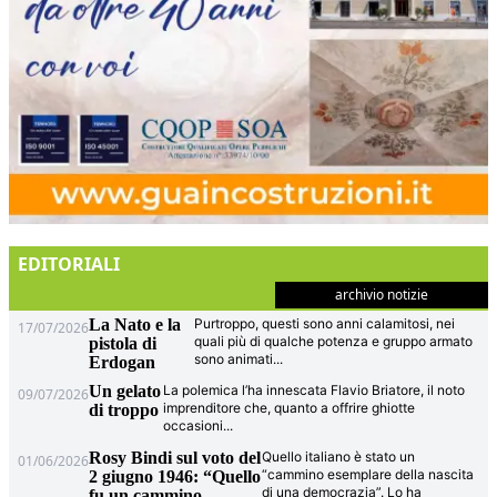
EDITORIALI
archivio notizie
La Nato e la
Purtroppo, questi sono anni calamitosi, nei
17/07/2026
quali più di qualche potenza e gruppo armato
pistola di
sono animati
...
Erdogan
Un gelato
La polemica l’ha innescata Flavio Briatore, il noto
09/07/2026
imprenditore che, quanto a offrire ghiotte
di troppo
occasioni
...
Rosy Bindi sul voto del
Quello italiano è stato un
01/06/2026
“cammino esemplare della nascita
2 giugno 1946: “Quello
di una democrazia”. Lo ha
fu un cammino