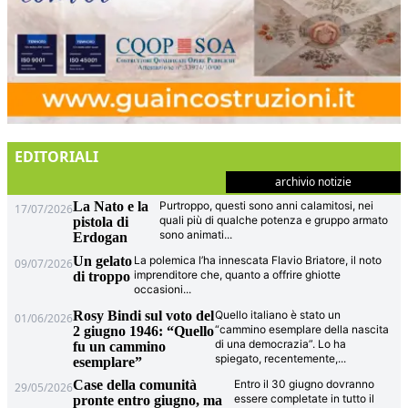
EDITORIALI
archivio notizie
La Nato e la
Purtroppo, questi sono anni calamitosi, nei
17/07/2026
quali più di qualche potenza e gruppo armato
pistola di
sono animati
...
Erdogan
Un gelato
La polemica l’ha innescata Flavio Briatore, il noto
09/07/2026
imprenditore che, quanto a offrire ghiotte
di troppo
occasioni
...
Rosy Bindi sul voto del
Quello italiano è stato un
01/06/2026
“cammino esemplare della nascita
2 giugno 1946: “Quello
di una democrazia”. Lo ha
fu un cammino
spiegato, recentemente,
...
esemplare”
Case della comunità
Entro il 30 giugno dovranno
29/05/2026
essere completate in tutto il
pronte entro giugno, ma