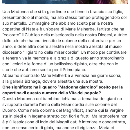
Una Madonna che si fa giardino e che tiene in braccio suo figlio,
presentandolo al mondo, ma allo stesso tempo proteggendolo col
suo mantello. L’immagine che abbiamo scelto per la nostra
copertina di Natale è un’opera di Marie Malherbe, l’artista che ha
“colorato” il Giubileo della misericordia nella nostra Diocesi, autrice
delle tele che hanno rivestito le colonne della cattedrale per un
anno, e delle altre opere allestite nella mostra allestita al museo
diocesano “Il giardino della misericordia”. Un modo per continuare
a tenere viva la memoria e la grazia di questo anno straordinario
con i colori e le forme di un bellissimo dipinto, oltre che con le
storie che abbiamo scelto per il Primo piano.
Abbiamo incontrato Marie Malherbe a Venezia nei giorni scorsi,
alla galleria Biznaga, dov’era allestita una sua mostra.
Che significato ha il quadro “Madonna giardino” scelto per la
copertina di questo numero della Vita del popolo?
Questa Madonna col bambino richiama la tematica del giardino
sviluppata durante l’anno della Misericordia sulle colonne del
Duomo. Come nella colonna del Magnificat, anche qui la Vergine
sta in piedi e in legame stretto con fiori e frutti. Ma l’atmosfera non
è più l’esplosione di lode del Magnificat; è interiore e concentrata,
con un senso certo di gioia, ma anche di vigilanza. Maria ci