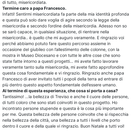
di tutto, misericordiata.
Termine caro a papa Francesco.
Infatti! Sentirmi misericordiata fa parte della mia identità profonda
e questa può solo dare voglia di agire secondo la legge della
misericordia e secondo l’ordine della misericordia. Adesso non so
se sarò capace, in qualsiasi situazione, di rientrare nella
misericordia.. è quello che mi auguro veramente. E ringrazio voi
perché abbiamo potuto fare questo percorso assieme in
occasione del giubileo con l’allestimento delle colonne, con la
mostra in Museo Diocesano e con tutte le altre cose che sono
state fatte intorno a questi progetti… mi avete fatto lavorare
veramente tanto sulla misericordia, mi avete fatto approfondire
questa cosa fondamentale e vi ringrazio. Ringrazio anche papa
Francesco di aver invitato tutti i popoli della terra ad entrare di
più dentro questo aspetto fondamentale dell’essere umano.
Al termine di questa esperienza, che cosa si porta a casa?
Tantissimo! …la bellezza di Treviso e anche il cuore delle persone,
di tutti coloro che sono stati coinvolti in questo progetto. Ho
incontrato persone stupende e questa è la cosa più importante
per me. Questa bellezza delle persone coinvolte che si rispecchia
nella bellezza della città, una bellezza a tutti i livelli che porto
dentro il cuore e della quale vi ringrazio. Buon Natale a tutti voi!