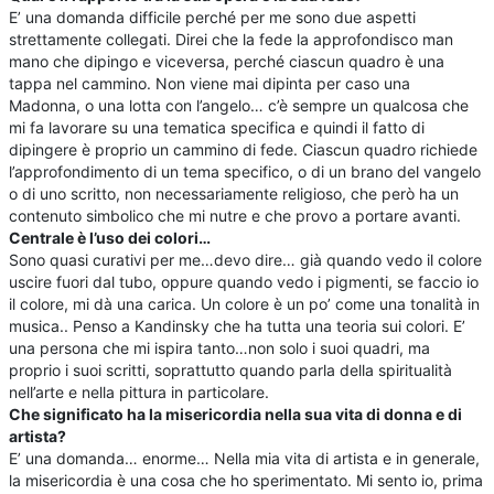
E’ una domanda difficile perché per me sono due aspetti
strettamente collegati. Direi che la fede la approfondisco man
mano che dipingo e viceversa, perché ciascun quadro è una
tappa nel cammino. Non viene mai dipinta per caso una
Madonna, o una lotta con l’angelo… c’è sempre un qualcosa che
mi fa lavorare su una tematica specifica e quindi il fatto di
dipingere è proprio un cammino di fede. Ciascun quadro richiede
l’approfondimento di un tema specifico, o di un brano del vangelo
o di uno scritto, non necessariamente religioso, che però ha un
contenuto simbolico che mi nutre e che provo a portare avanti.
Centrale è l’uso dei colori…
Sono quasi curativi per me…devo dire… già quando vedo il colore
uscire fuori dal tubo, oppure quando vedo i pigmenti, se faccio io
il colore, mi dà una carica. Un colore è un po’ come una tonalità in
musica.. Penso a Kandinsky che ha tutta una teoria sui colori. E’
una persona che mi ispira tanto…non solo i suoi quadri, ma
proprio i suoi scritti, soprattutto quando parla della spiritualità
nell’arte e nella pittura in particolare.
Che significato ha la misericordia nella sua vita di donna e di
artista?
E’ una domanda… enorme… Nella mia vita di artista e in generale,
la misericordia è una cosa che ho sperimentato. Mi sento io, prima