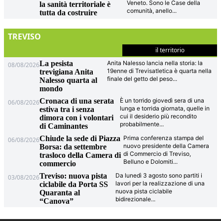
Veneto. Sono le Case della
la sanità territoriale è
comunità, anello
...
tutta da costruire
TREVISO
il territorio
La pesista
Anita Nalesso lancia nella storia: la
08/08/2026
19enne di Trevisatletica è quarta nella
trevigiana Anita
finale del getto del peso
...
Nalesso quarta al
mondo
Cronaca di una serata
È un torrido giovedì sera di una
06/08/2026
lunga e torrida giornata, quelle in
estiva tra i senza
cui il desiderio più recondito
dimora con i volontari
probabilmente
...
di Caminantes
Chiude la sede di Piazza
Prima conferenza stampa del
06/08/2026
nuovo presidente della Camera
Borsa: da settembre
di Commercio di Treviso,
trasloco della Camera di
Belluno e Dolomiti
...
commercio
Treviso: nuova pista
Da lunedì 3 agosto sono partiti i
03/08/2026
lavori per la realizzazione di una
ciclabile da Porta SS
nuova pista ciclabile
Quaranta al
bidirezionale
...
“Canova”