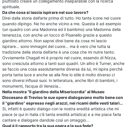
piuttosto creare un collegamento inseparabile con la ricerca
spirituale.
Da che cosa si lascia ispirare nel suo lavoro?
Direi dalla storia dell’arte prima di tutto. Ho tante icone nel cuore
quando dipingo. Ne ho anche vicino a me. Questa è ad esempio
(un quadro con una Madonna ed il bambino) una Madonna della
tenerezza, con anche un tocco di Pisanello grazie a questo
giardino attorno. Non saprei direi bene da cosa mi lascio
ispirare… sono immagini del cuore… ma è vero che tutta la
tradizione della storia dell’arte è una cosa che mi nutre tanto.
Ovviamente Chagall mi è proprio nel cuore, essendo di Nizza,
sono cresciuta attorno a tanti suoi quadri. Un altro è Turner, anche
se faccio una cosa assolutamente diversa da lui, mi ispira perché
porta tanta luce e anche se alla fine lo stile è molto diverso ci
sono diversi influssi suoi. In letteratura, anche libri di bambini, i
monumenti, l’acqua di Venezia…
Nella mostra “Il giardino della Misericordia” al Museo
Diocesano di Treviso le sue opere dialogavano molto bene con
il “giardino” espresso negli arazzi, nei ricami delle vesti talari…
Sì, infatti è questo dialogo con la nostra eredità artistica che mi
piace (e qui in Italia c’è tanta eredità artistica) e a me piace farla
cantare e dialogare dandole così un omaggio…
Qual è il rapporto tra la sua opera e la sua fede?