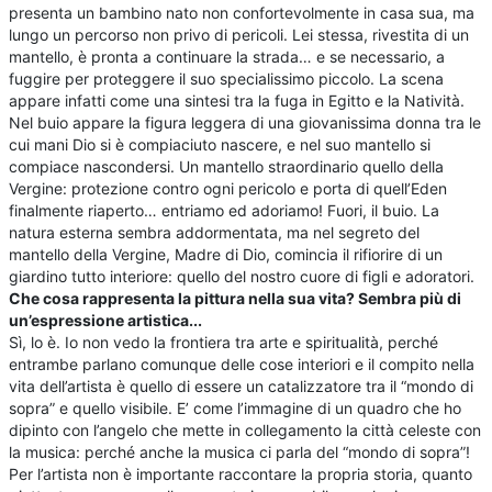
presenta un bambino nato non confortevolmente in casa sua, ma
lungo un percorso non privo di pericoli. Lei stessa, rivestita di un
mantello, è pronta a continuare la strada… e se necessario, a
fuggire per proteggere il suo specialissimo piccolo. La scena
appare infatti come una sintesi tra la fuga in Egitto e la Natività.
Nel buio appare la figura leggera di una giovanissima donna tra le
cui mani Dio si è compiaciuto nascere, e nel suo mantello si
compiace nascondersi. Un mantello straordinario quello della
Vergine: protezione contro ogni pericolo e porta di quell’Eden
finalmente riaperto… entriamo ed adoriamo! Fuori, il buio. La
natura esterna sembra addormentata, ma nel segreto del
mantello della Vergine, Madre di Dio, comincia il rifiorire di un
giardino tutto interiore: quello del nostro cuore di figli e adoratori.
Che cosa rappresenta la pittura nella sua vita? Sembra più di
un’espressione artistica...
Sì, lo è. Io non vedo la frontiera tra arte e spiritualità, perché
entrambe parlano comunque delle cose interiori e il compito nella
vita dell’artista è quello di essere un catalizzatore tra il “mondo di
sopra” e quello visibile. E’ come l’immagine di un quadro che ho
dipinto con l’angelo che mette in collegamento la città celeste con
la musica: perché anche la musica ci parla del “mondo di sopra”!
Per l’artista non è importante raccontare la propria storia, quanto