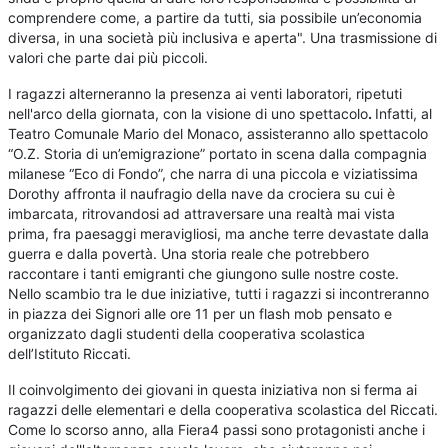
comprendere come, a partire da tutti, sia possibile un’economia
diversa, in una società più inclusiva e aperta". Una trasmissione di
valori che parte dai più piccoli.
I ragazzi alterneranno la presenza ai venti laboratori, ripetuti
nell'arco della giornata, con la visione di uno spettacolo
.
Infatti, al
Teatro Comunale Mario del Monaco, assisteranno allo spettacolo
“O.Z. Storia di un’emigrazione” portato in scena dalla compagnia
milanese “Eco di Fondo”, che narra di una piccola e viziatissima
Dorothy affronta il naufragio della nave da crociera su cui è
imbarcata, ritrovandosi ad attraversare una realtà mai vista
prima, fra paesaggi meravigliosi, ma anche terre devastate dalla
guerra e dalla povertà. Una storia reale che potrebbero
raccontare i tanti emigranti che giungono sulle nostre coste.
Nello scambio tra le due iniziative, tutti i ragazzi si incontreranno
in piazza dei Signori alle ore 11 per un flash mob pensato e
organizzato dagli studenti della cooperativa scolastica
dell’Istituto Riccati.
Il coinvolgimento dei giovani in questa iniziativa non si ferma ai
ragazzi delle elementari e della cooperativa scolastica del Riccati.
Come lo scorso anno, alla Fiera4 passi sono protagonisti anche i