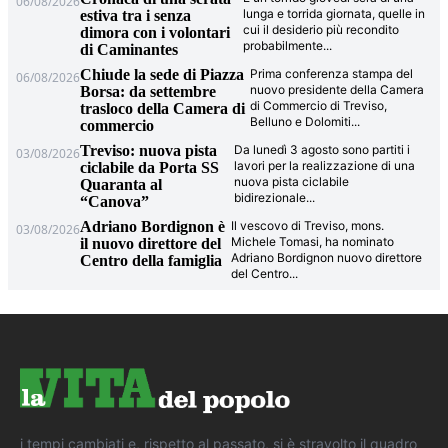
06/08/2026
lunga e torrida giornata, quelle in
estiva tra i senza
cui il desiderio più recondito
dimora con i volontari
probabilmente
...
di Caminantes
Chiude la sede di Piazza
Prima conferenza stampa del
06/08/2026
nuovo presidente della Camera
Borsa: da settembre
di Commercio di Treviso,
trasloco della Camera di
Belluno e Dolomiti
...
commercio
Treviso: nuova pista
Da lunedì 3 agosto sono partiti i
03/08/2026
lavori per la realizzazione di una
ciclabile da Porta SS
nuova pista ciclabile
Quaranta al
bidirezionale
...
“Canova”
Adriano Bordignon è
Il vescovo di Treviso, mons.
03/08/2026
Michele Tomasi, ha nominato
il nuovo direttore del
Adriano Bordignon nuovo direttore
Centro della famiglia
del Centro
...
i tempi cambiati e, rispetto al passato, si è stravolto il quadro