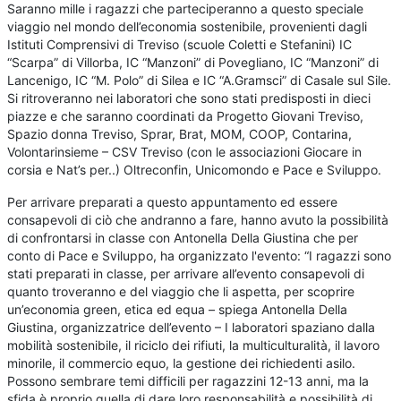
Saranno mille i ragazzi che parteciperanno a questo speciale
viaggio nel mondo dell’economia sostenibile, provenienti dagli
Istituti Comprensivi di Treviso (scuole Coletti e Stefanini) IC
“Scarpa” di Villorba, IC “Manzoni” di Povegliano, IC “Manzoni” di
Lancenigo, IC “M. Polo” di Silea e IC “A.Gramsci” di Casale sul Sile.
Si ritroveranno nei laboratori che sono stati predisposti in dieci
piazze e che saranno coordinati da Progetto Giovani Treviso,
Spazio donna Treviso, Sprar, Brat, MOM, COOP, Contarina,
Volontarinsieme – CSV Treviso (con le associazioni Giocare in
corsia e Nat’s per..) Oltreconfin, Unicomondo e Pace e Sviluppo.
Per arrivare preparati a questo appuntamento ed essere
consapevoli di ciò che andranno a fare, hanno avuto la possibilità
di confrontarsi in classe con Antonella Della Giustina che per
conto di Pace e Sviluppo, ha organizzato l'evento: “I ragazzi sono
stati preparati in classe, per arrivare all’evento consapevoli di
quanto troveranno e del viaggio che li aspetta, per scoprire
un’economia green, etica ed equa – spiega Antonella Della
Giustina, organizzatrice dell’evento – I laboratori spaziano dalla
mobilità sostenibile, il riciclo dei rifiuti, la multiculturalità, il lavoro
minorile, il commercio equo, la gestione dei richiedenti asilo.
Possono sembrare temi difficili per ragazzini 12-13 anni, ma la
sfida è proprio quella di dare loro responsabilità e possibilità di