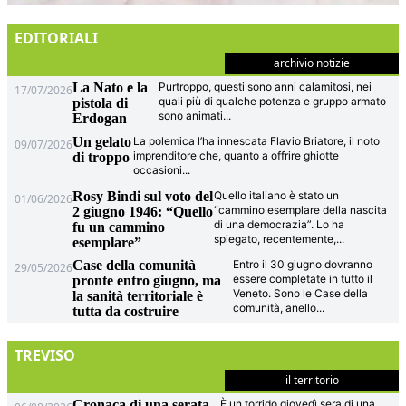
EDITORIALI
archivio notizie
La Nato e la
Purtroppo, questi sono anni calamitosi, nei
17/07/2026
quali più di qualche potenza e gruppo armato
pistola di
sono animati
...
Erdogan
Un gelato
La polemica l’ha innescata Flavio Briatore, il noto
09/07/2026
imprenditore che, quanto a offrire ghiotte
di troppo
occasioni
...
Rosy Bindi sul voto del
Quello italiano è stato un
01/06/2026
“cammino esemplare della nascita
2 giugno 1946: “Quello
di una democrazia”. Lo ha
fu un cammino
spiegato, recentemente,
...
esemplare”
Case della comunità
Entro il 30 giugno dovranno
29/05/2026
essere completate in tutto il
pronte entro giugno, ma
Veneto. Sono le Case della
la sanità territoriale è
comunità, anello
...
tutta da costruire
TREVISO
il territorio
Cronaca di una serata
È un torrido giovedì sera di una