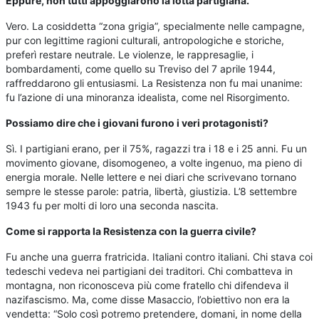
Eppure, non tutti appoggiarono la lotta partigiana.
Vero. La cosiddetta “zona grigia”, specialmente nelle campagne,
pur con legittime ragioni culturali, antropologiche e storiche,
preferì restare neutrale. Le violenze, le rappresaglie, i
bombardamenti, come quello su Treviso del 7 aprile 1944,
raffreddarono gli entusiasmi. La Resistenza non fu mai unanime:
fu l’azione di una minoranza idealista, come nel Risorgimento.
Possiamo dire che i giovani furono i veri protagonisti?
Sì. I partigiani erano, per il 75%, ragazzi tra i 18 e i 25 anni. Fu un
movimento giovane, disomogeneo, a volte ingenuo, ma pieno di
energia morale. Nelle lettere e nei diari che scrivevano tornano
sempre le stesse parole: patria, libertà, giustizia. L’8 settembre
1943 fu per molti di loro una seconda nascita.
Come si rapporta la Resistenza con la guerra civile?
Fu anche una guerra fratricida. Italiani contro italiani. Chi stava coi
tedeschi vedeva nei partigiani dei traditori. Chi combatteva in
montagna, non riconosceva più come fratello chi difendeva il
nazifascismo. Ma, come disse Masaccio, l’obiettivo non era la
vendetta: “Solo così potremo pretendere, domani, in nome della