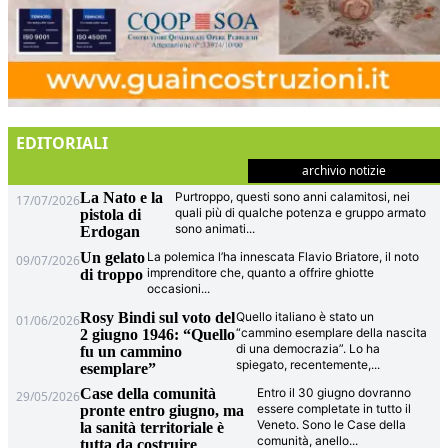
EDITORIALI
archivio notizie
La Nato e la
Purtroppo, questi sono anni calamitosi, nei
17/07/2026
quali più di qualche potenza e gruppo armato
pistola di
sono animati
...
Erdogan
Un gelato
La polemica l’ha innescata Flavio Briatore, il noto
09/07/2026
imprenditore che, quanto a offrire ghiotte
di troppo
occasioni
...
Rosy Bindi sul voto del
Quello italiano è stato un
01/06/2026
“cammino esemplare della nascita
2 giugno 1946: “Quello
di una democrazia”. Lo ha
fu un cammino
spiegato, recentemente,
...
esemplare”
Case della comunità
Entro il 30 giugno dovranno
29/05/2026
essere completate in tutto il
pronte entro giugno, ma
Veneto. Sono le Case della
la sanità territoriale è
comunità, anello
...
tutta da costruire