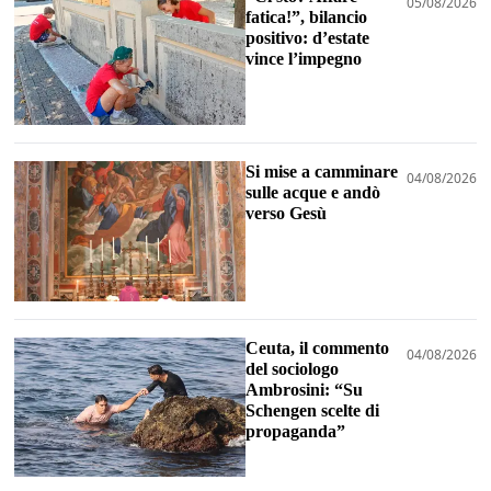
05/08/2026
fatica!”, bilancio
positivo: d’estate
vince l’impegno
Si mise a camminare
04/08/2026
sulle acque e andò
verso Gesù
Ceuta, il commento
04/08/2026
del sociologo
Ambrosini: “Su
Schengen scelte di
propaganda”