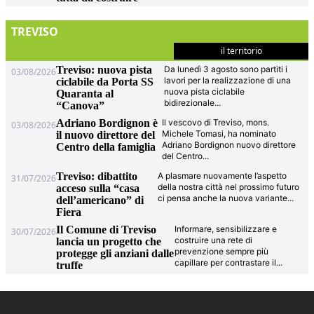
TREVISO
il territorio
Treviso: nuova pista
Da lunedì 3 agosto sono partiti i
03/08/2026
lavori per la realizzazione di una
ciclabile da Porta SS
nuova pista ciclabile
Quaranta al
bidirezionale
...
“Canova”
Adriano Bordignon è
Il vescovo di Treviso, mons.
03/08/2026
Michele Tomasi, ha nominato
il nuovo direttore del
Adriano Bordignon nuovo direttore
Centro della famiglia
del Centro
...
Treviso: dibattito
A plasmare nuovamente l’aspetto
31/07/2026
della nostra città nel prossimo futuro
acceso sulla “casa
ci pensa anche la nuova variante
...
dell’americano” di
Fiera
Il Comune di Treviso
Informare, sensibilizzare e
30/07/2026
costruire una rete di
lancia un progetto che
prevenzione sempre più
protegge gli anziani dalle
capillare per contrastare il
...
truffe