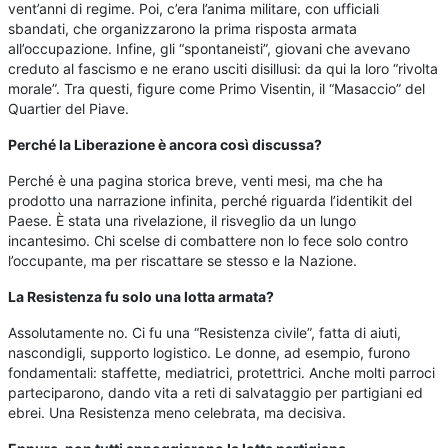
vent’anni di regime. Poi, c’era l’anima militare, con ufficiali
sbandati, che organizzarono la prima risposta armata
all’occupazione. Infine, gli “spontaneisti”, giovani che avevano
creduto al fascismo e ne erano usciti disillusi: da qui la loro “rivolta
morale”. Tra questi, figure come Primo Visentin, il “Masaccio” del
Quartier del Piave.
Perché la Liberazione è ancora così discussa?
Perché è una pagina storica breve, venti mesi, ma che ha
prodotto una narrazione infinita, perché riguarda l’identikit del
Paese. È stata una rivelazione, il risveglio da un lungo
incantesimo. Chi scelse di combattere non lo fece solo contro
l’occupante, ma per riscattare se stesso e la Nazione.
La Resistenza fu solo una lotta armata?
Assolutamente no. Ci fu una “Resistenza civile”, fatta di aiuti,
nascondigli, supporto logistico. Le donne, ad esempio, furono
fondamentali: staffette, mediatrici, protettrici. Anche molti parroci
parteciparono, dando vita a reti di salvataggio per partigiani ed
ebrei. Una Resistenza meno celebrata, ma decisiva.