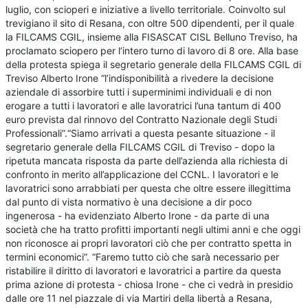
luglio, con scioperi e iniziative a livello territoriale. Coinvolto sul
trevigiano il sito di Resana, con oltre 500 dipendenti, per il quale
la FILCAMS CGIL, insieme alla FISASCAT CISL Belluno Treviso, ha
proclamato sciopero per l’intero turno di lavoro di 8 ore. Alla base
della protesta spiega il segretario generale della FILCAMS CGIL di
Treviso Alberto Irone “l’indisponibilità a rivedere la decisione
aziendale di assorbire tutti i superminimi individuali e di non
erogare a tutti i lavoratori e alle lavoratrici l’una tantum di 400
euro prevista dal rinnovo del Contratto Nazionale degli Studi
Professionali”.“Siamo arrivati a questa pesante situazione - il
segretario generale della FILCAMS CGIL di Treviso - dopo la
ripetuta mancata risposta da parte dell’azienda alla richiesta di
confronto in merito all’applicazione del CCNL. I lavoratori e le
lavoratrici sono arrabbiati per questa che oltre essere illegittima
dal punto di vista normativo è una decisione a dir poco
ingenerosa - ha evidenziato Alberto Irone - da parte di una
società che ha tratto profitti importanti negli ultimi anni e che oggi
non riconosce ai propri lavoratori ciò che per contratto spetta in
termini economici”. “Faremo tutto ciò che sarà necessario per
ristabilire il diritto di lavoratori e lavoratrici a partire da questa
prima azione di protesta - chiosa Irone - che ci vedrà in presidio
dalle ore 11 nel piazzale di via Martiri della libertà a Resana,