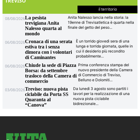
TREVISO
il territorio
La pesista
Anita Nalesso lancia nella storia: la
08/08/2026
19enne di Trevisatletica è quarta nella
trevigiana Anita
finale del getto del peso
...
Nalesso quarta al
mondo
Cronaca di una serata
È un torrido giovedì sera di una
06/08/2026
lunga e torrida giornata, quelle in
estiva tra i senza
cui il desiderio più recondito
dimora con i volontari
probabilmente
...
di Caminantes
Chiude la sede di Piazza
Prima conferenza stampa del
06/08/2026
nuovo presidente della Camera
Borsa: da settembre
di Commercio di Treviso,
trasloco della Camera di
Belluno e Dolomiti
...
commercio
Treviso: nuova pista
Da lunedì 3 agosto sono partiti i
03/08/2026
lavori per la realizzazione di una
ciclabile da Porta SS
nuova pista ciclabile
Quaranta al
bidirezionale
...
“Canova”