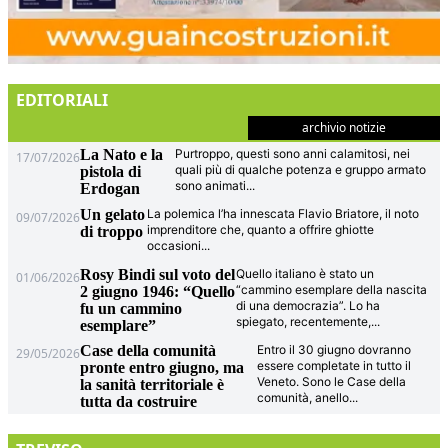
EDITORIALI
archivio notizie
La Nato e la
Purtroppo, questi sono anni calamitosi, nei
17/07/2026
quali più di qualche potenza e gruppo armato
pistola di
sono animati
...
Erdogan
Un gelato
La polemica l’ha innescata Flavio Briatore, il noto
09/07/2026
imprenditore che, quanto a offrire ghiotte
di troppo
occasioni
...
Rosy Bindi sul voto del
Quello italiano è stato un
01/06/2026
“cammino esemplare della nascita
2 giugno 1946: “Quello
di una democrazia”. Lo ha
fu un cammino
spiegato, recentemente,
...
esemplare”
Case della comunità
Entro il 30 giugno dovranno
29/05/2026
essere completate in tutto il
pronte entro giugno, ma
Veneto. Sono le Case della
la sanità territoriale è
comunità, anello
...
tutta da costruire