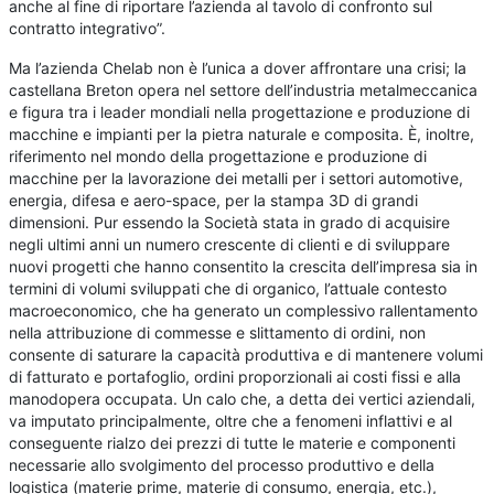
anche al fine di riportare l’azienda al tavolo di confronto sul
contratto integrativo”.
Ma l’azienda Chelab non è l’unica a dover affrontare una crisi; la
castellana Breton opera nel settore dell’industria metalmeccanica
e figura tra i leader mondiali nella progettazione e produzione di
macchine e impianti per la pietra naturale e composita. È, inoltre,
riferimento nel mondo della progettazione e produzione di
macchine per la lavorazione dei metalli per i settori automotive,
energia, difesa e aero-space, per la stampa 3D di grandi
dimensioni. Pur essendo la Società stata in grado di acquisire
negli ultimi anni un numero crescente di clienti e di sviluppare
nuovi progetti che hanno consentito la crescita dell’impresa sia in
termini di volumi sviluppati che di organico, l’attuale contesto
macroeconomico, che ha generato un complessivo rallentamento
nella attribuzione di commesse e slittamento di ordini, non
consente di saturare la capacità produttiva e di mantenere volumi
di fatturato e portafoglio, ordini proporzionali ai costi fissi e alla
manodopera occupata. Un calo che, a detta dei vertici aziendali,
va imputato principalmente, oltre che a fenomeni inflattivi e al
conseguente rialzo dei prezzi di tutte le materie e componenti
necessarie allo svolgimento del processo produttivo e della
logistica (materie prime, materie di consumo, energia, etc.),