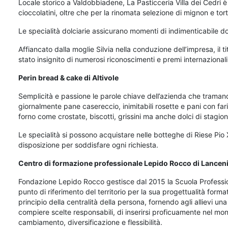
Locale storico a Valdobbiadene, La Pasticceria Villa dei Cedri è 
cioccolatini, oltre che per la rinomata selezione di mignon e tort
Le specialità dolciarie assicurano momenti di indimenticabile do
Affiancato dalla moglie Silvia nella conduzione dell’impresa, il t
stato insignito di numerosi riconoscimenti e premi internazionali
Perin bread & cake di Altivole
Semplicità e passione le parole chiave dell’azienda che traman
giornalmente pane casereccio, inimitabili rosette e pani con fari
forno come crostate, biscotti, grissini ma anche dolci di stagion
Le specialità si possono acquistare nelle botteghe di Riese Pio 
disposizione per soddisfare ogni richiesta.
Centro di formazione professionale Lepido Rocco di Lancen
Fondazione Lepido Rocco gestisce dal 2015 la Scuola Profession
punto di riferimento del territorio per la sua progettualità format
principio della centralità della persona, fornendo agli allievi u
compiere scelte responsabili, di inserirsi proficuamente nel mond
cambiamento, diversificazione e flessibilità.