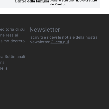
Adriano Bordignon nuovo direttore
Centro della famiglia
del Centro
...
Newsletter
editoria di cui
one resa ai
Iscriviti e ricevi le notizie della nostra
desimo decreto
Newsletter
Clicca qui
ana Settimanali
ina
della