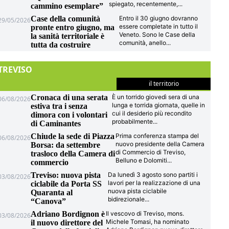
spiegato, recentemente,
...
cammino esemplare”
Case della comunità
Entro il 30 giugno dovranno
29/05/2026
essere completate in tutto il
pronte entro giugno, ma
Veneto. Sono le Case della
la sanità territoriale è
comunità, anello
...
tutta da costruire
TREVISO
il territorio
Cronaca di una serata
È un torrido giovedì sera di una
06/08/2026
lunga e torrida giornata, quelle in
estiva tra i senza
cui il desiderio più recondito
dimora con i volontari
probabilmente
...
di Caminantes
Chiude la sede di Piazza
Prima conferenza stampa del
06/08/2026
nuovo presidente della Camera
Borsa: da settembre
di Commercio di Treviso,
trasloco della Camera di
Belluno e Dolomiti
...
commercio
Treviso: nuova pista
Da lunedì 3 agosto sono partiti i
03/08/2026
lavori per la realizzazione di una
ciclabile da Porta SS
nuova pista ciclabile
Quaranta al
bidirezionale
...
“Canova”
Adriano Bordignon è
Il vescovo di Treviso, mons.
03/08/2026
Michele Tomasi, ha nominato
il nuovo direttore del