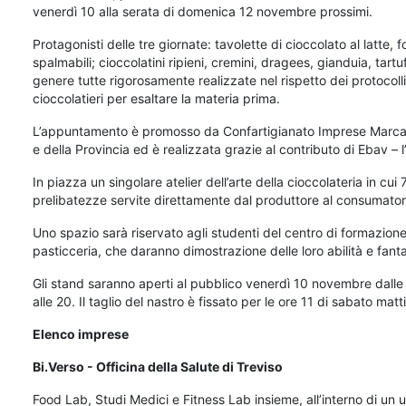
venerdì 10 alla serata di domenica 12 novembre prossimi.
Protagonisti delle tre giornate: tavolette di cioccolato al latt
spalmabili; cioccolatini ripieni, cremini, dragees, gianduia, tartu
genere tutte rigorosamente realizzate nel rispetto dei protocolli
cioccolatieri per esaltare la materia prima.
L’appuntamento è promosso da Confartigianato Imprese Marca Tr
e della Provincia ed è realizzata grazie al contributo di Ebav – l’
In piazza un singolare atelier dell’arte della cioccolateria in cui
prelibatezze servite direttamente dal produttore al consumator
Uno spazio sarà riservato agli studenti del centro di formazio
pasticceria, che daranno dimostrazione delle loro abilità e fanta
Gli stand saranno aperti al pubblico venerdì 10 novembre dalle
alle 20. Il taglio del nastro è fissato per le ore 11 di sabato matt
Elenco imprese
Bi.Verso - Officina della Salute di Treviso
Food Lab, Studi Medici e Fitness Lab insieme, all’interno di un u