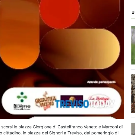
U
 scorsi le piazze Giorgione di Castelfranco Veneto e Marconi di
o cittadino, in piazza dei Signori a Treviso, dal pomeriggio di