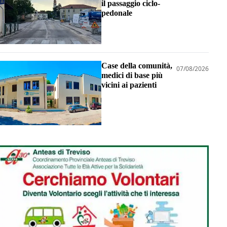
il passaggio ciclo-
pedonale
Case della comunità,
07/08/2026
medici di base più
vicini ai pazienti