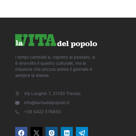
i tempi cambiati e, rispetto al passato, si
è stravolto il quadro culturale, ma la
missione che ancora anima il giornale è
sempre la stessa.
Via Longhin 7, 31100 Treviso
info@lavitadelpopolo.it
+39 0422 576850