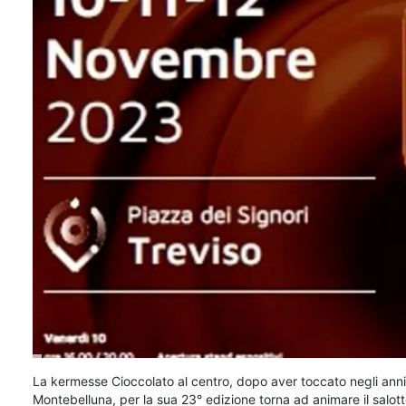
La kermesse Cioccolato al centro, dopo aver toccato negli anni
Montebelluna, per la sua 23° edizione torna ad animare il salott