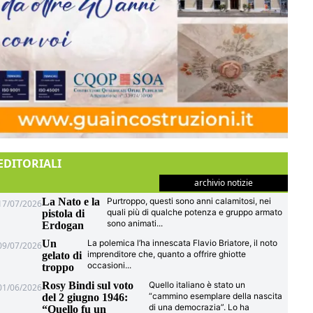
EDITORIALI
archivio notizie
La Nato e la
Purtroppo, questi sono anni calamitosi, nei
17/07/2026
quali più di qualche potenza e gruppo armato
pistola di
sono animati
...
Erdogan
Un
La polemica l’ha innescata Flavio Briatore, il noto
09/07/2026
imprenditore che, quanto a offrire ghiotte
gelato di
occasioni
...
troppo
Rosy Bindi sul voto
Quello italiano è stato un
01/06/2026
“cammino esemplare della nascita
del 2 giugno 1946:
di una democrazia”. Lo ha
“Quello fu un