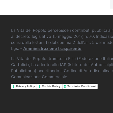
La Vita del Popolo percepisce i contributi pubblici all’
al decreto legislativo 15 maggio 2017, n. 70. Indicazi
sensi della lettera f) del comma 2 dell'art. 5 del me
Lgs. -
Amministrazione trasparente
La Vita del Popolo, tramite la Fisc (Federazione Itali
Cattolici), ha aderito allo IAP (Istituto dell’Autodiscipl
Pubblicitaria) accettando il Codice di Autodisciplina 
Comunicazione Commerciale
Privacy Policy
Cookie Policy
Termini e Condizioni