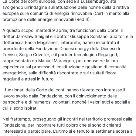
L
a Corte dei conti europea, con sede a Lussemburgo, sta
svolgendo un’indagine sull'attuazione delle norme della direttiva
europea sulle comunità di energia rinnovabile (Cer) in merito alla
promozione delle energie rinnovabili (Red II).
A questo scopo, martedì 9 aprile, tre funzionari della Corte, il
dottor Jaroslaw Smigiel e il dottor Giuseppe Schifano, auditor, e la
dottoressa Paola Magnanelli, interprete, hanno incontrato il
presidente della Fondazione Diocesi energy della Diocesi di
Treviso, Sergio Criveller, e il partner tecnologico Regalgrid,
rappresentato da Manuel Marangon, per conoscere la loro
esperienza sul processo di costituzione e gestione di comunità
energetiche, sulle difficoltà riscontrate e sui risultati finora
raggiunti e attesi in futuro.
I funzionari della Corte dei conti hanno rilevato con interesse il
lavoro svolto dalla Fondazione, con il coinvolgimento delle
parrocchie e di numerosi volontari, nonché i valori etici e sociali a
cui si sono ispirati.
Nel frattempo, proseguono gli incontri nel territorio promossi dalla
Fondazione, per incontrare tutti coloro che si sono dichiarati
interessati a partecipare. L’ultimo si è tenuto la settimana scorsa a