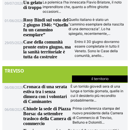
Un gelato
La polemica l’ha innescata Flavio Briatore, il noto
09/07/2026
imprenditore che, quanto a offrire ghiotte
di troppo
occasioni
...
Rosy Bindi sul voto del
Quello italiano è stato un
01/06/2026
“cammino esemplare della nascita
2 giugno 1946: “Quello
di una democrazia”. Lo ha
fu un cammino
spiegato, recentemente,
...
esemplare”
Case della comunità
Entro il 30 giugno dovranno
29/05/2026
essere completate in tutto il
pronte entro giugno, ma
Veneto. Sono le Case della
la sanità territoriale è
comunità, anello
...
tutta da costruire
TREVISO
il territorio
Cronaca di una serata
È un torrido giovedì sera di una
06/08/2026
lunga e torrida giornata, quelle in
estiva tra i senza
cui il desiderio più recondito
dimora con i volontari
probabilmente
...
di Caminantes
Chiude la sede di Piazza
Prima conferenza stampa del
06/08/2026
nuovo presidente della Camera
Borsa: da settembre
di Commercio di Treviso,
trasloco della Camera di
Belluno e Dolomiti
...
commercio