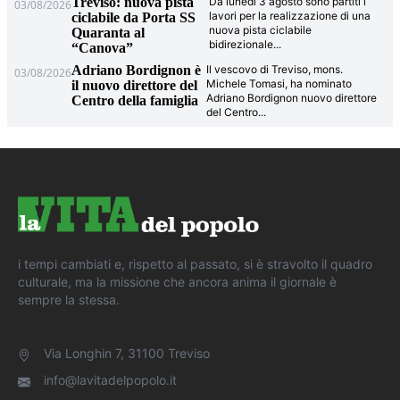
Treviso: nuova pista
Da lunedì 3 agosto sono partiti i
03/08/2026
lavori per la realizzazione di una
ciclabile da Porta SS
nuova pista ciclabile
Quaranta al
bidirezionale
...
“Canova”
Adriano Bordignon è
Il vescovo di Treviso, mons.
03/08/2026
Michele Tomasi, ha nominato
il nuovo direttore del
Adriano Bordignon nuovo direttore
Centro della famiglia
del Centro
...
i tempi cambiati e, rispetto al passato, si è stravolto il quadro
culturale, ma la missione che ancora anima il giornale è
sempre la stessa.
Via Longhin 7, 31100 Treviso
info@lavitadelpopolo.it