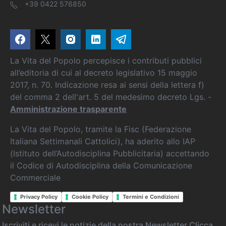
+39 0422 576850
La Vita del Popolo percepisce i contributi pubblici
all’editoria di cui al decreto legislativo 15 maggio
2017, n. 70. Indicazione resa ai sensi della lettera f)
del comma 2 dell'art. 5 del medesimo decreto Lgs. -
Amministrazione trasparente
La Vita del Popolo, tramite la Fisc (Federazione
Italiana Settimanali Cattolici), ha aderito allo IAP
(Istituto dell’Autodisciplina Pubblicitaria) accettando
il Codice di Autodisciplina della Comunicazione
Commerciale
Privacy Policy
Cookie Policy
Termini e Condizioni
Newsletter
Iscriviti e ricevi le notizie della nostra Newsletter
Clicca