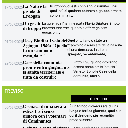
La Nato e la
Purtroppo, questi sono anni calamitosi, nei
17/07/2026
quali più di qualche potenza e gruppo armato
pistola di
sono animati
...
Erdogan
Un gelato
La polemica l’ha innescata Flavio Briatore, il noto
09/07/2026
imprenditore che, quanto a offrire ghiotte
di troppo
occasioni
...
Rosy Bindi sul voto del
Quello italiano è stato un
01/06/2026
“cammino esemplare della nascita
2 giugno 1946: “Quello
di una democrazia”. Lo ha
fu un cammino
spiegato, recentemente,
...
esemplare”
Case della comunità
Entro il 30 giugno dovranno
29/05/2026
essere completate in tutto il
pronte entro giugno, ma
Veneto. Sono le Case della
la sanità territoriale è
comunità, anello
...
tutta da costruire
TREVISO
il territorio
Cronaca di una serata
È un torrido giovedì sera di una
06/08/2026
lunga e torrida giornata, quelle in
estiva tra i senza
cui il desiderio più recondito
dimora con i volontari
probabilmente
...
di Caminantes
Prima conferenza stampa del