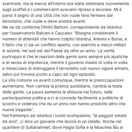
sventrate, ma la merce all’interno era stata sistemata nuovamente
sugli scaffali e i commercianti avevano ripreso a lavorare. Mi è
parso il segno di una città che non vuole farsi fermare dal
terrorismo, che vuole e deve andare avanti.
Me ne dà conferma Dimitri Bettoni, corrispondente da Istanbul
per l’osservatorio Balcani e Caucaso: “Bisogna considerare il
numero di attentati che hanno colpito Istanbul, Ankara e Bursa, e
il fatto che ci sia un conflitto aperto, con esercito e mezzi militari
in azione, nel sud est del Paese da oltre un anno. La verità
purtroppo è che le reazioni della gente sono sempre più apatiche
e di senso di impotenza, mentre il governo insiste di volta in volta
a minacciare di distruggere il terrorismo con nuovo vigore armato,
salvo poi trovarsi punto a capo ad ogni episodio.
La vita comune va avanti comunque, mentre le preoccupazioni
aumentano. Non cambia la pratica quotidiana, cambia la testa
della gente. La paura aumenta la sfiducia nel futuro, nella
partecipazione politica e ci si concede facilmente a politiche di
scontro e violenza che da un anno non hanno prodotto altro che
nuove tragedie”.
Nel frattempo ad Istanbul i turisti scompaiono, “la peggior estate
da anni”, ci dice un giovane che lavora in un ostello. Anche nel
quartiere di Sultanahmet, dove Hagia Sofia e la Moschea Blu si