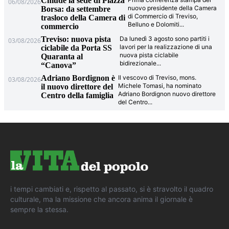
Chiude la sede di Piazza
06/08/2026
nuovo presidente della Camera
Borsa: da settembre
di Commercio di Treviso,
trasloco della Camera di
Belluno e Dolomiti
...
commercio
Treviso: nuova pista
Da lunedì 3 agosto sono partiti i
03/08/2026
lavori per la realizzazione di una
ciclabile da Porta SS
nuova pista ciclabile
Quaranta al
bidirezionale
...
“Canova”
Adriano Bordignon è
Il vescovo di Treviso, mons.
03/08/2026
Michele Tomasi, ha nominato
il nuovo direttore del
Adriano Bordignon nuovo direttore
Centro della famiglia
del Centro
...
i tempi cambiati e, rispetto al passato, si è stravolto il quadro
culturale, ma la missione che ancora anima il giornale è
sempre la stessa.