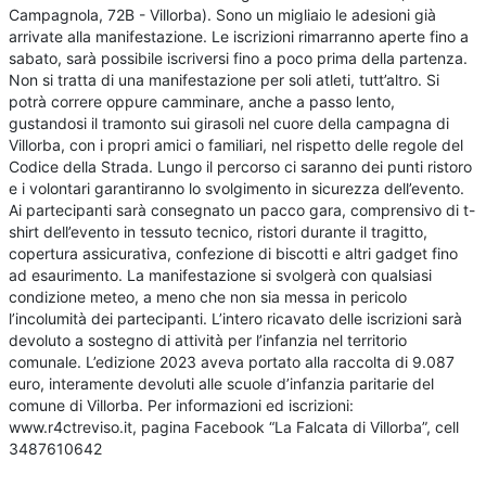
Campagnola, 72B - Villorba). Sono un migliaio le adesioni già
arrivate alla manifestazione. Le iscrizioni rimarranno aperte fino a
sabato, sarà possibile iscriversi fino a poco prima della partenza.
Non si tratta di una manifestazione per soli atleti, tutt’altro. Si
potrà correre oppure camminare, anche a passo lento,
gustandosi il tramonto sui girasoli nel cuore della campagna di
Villorba, con i propri amici o familiari, nel rispetto delle regole del
Codice della Strada. Lungo il percorso ci saranno dei punti ristoro
e i volontari garantiranno lo svolgimento in sicurezza dell’evento.
Ai partecipanti sarà consegnato un pacco gara, comprensivo di t-
shirt dell’evento in tessuto tecnico, ristori durante il tragitto,
copertura assicurativa, confezione di biscotti e altri gadget fino
ad esaurimento. La manifestazione si svolgerà con qualsiasi
condizione meteo, a meno che non sia messa in pericolo
l’incolumità dei partecipanti. L’intero ricavato delle iscrizioni sarà
devoluto a sostegno di attività per l’infanzia nel territorio
comunale. L’edizione 2023 aveva portato alla raccolta di 9.087
euro, interamente devoluti alle scuole d’infanzia paritarie del
comune di Villorba. Per informazioni ed iscrizioni:
www.r4ctreviso.it, pagina Facebook “La Falcata di Villorba”, cell
3487610642