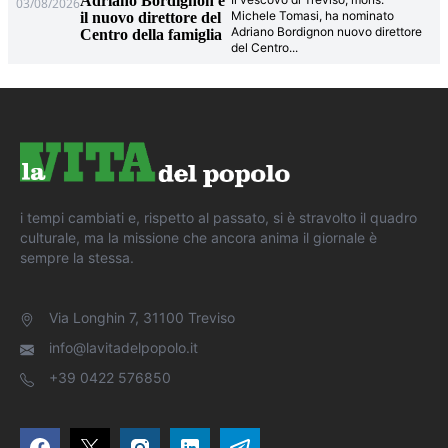
Adriano Bordignon è
03/08/2026
Michele Tomasi, ha nominato
il nuovo direttore del
Adriano Bordignon nuovo direttore
Centro della famiglia
del Centro
...
i tempi cambiati e, rispetto al passato, si è stravolto il quadro
culturale, ma la missione che ancora anima il giornale è
sempre la stessa.
Via Longhin 7, 31100 Treviso
info@lavitadelpopolo.it
+39 0422 576850