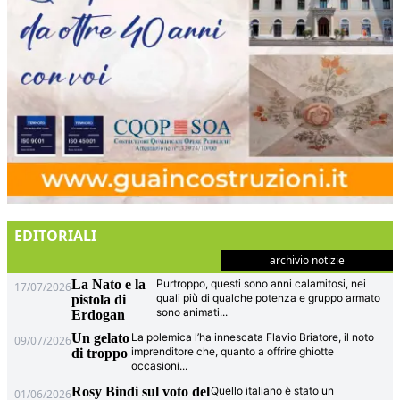
EDITORIALI
archivio notizie
La Nato e la
Purtroppo, questi sono anni calamitosi, nei
17/07/2026
quali più di qualche potenza e gruppo armato
pistola di
sono animati
...
Erdogan
Un gelato
La polemica l’ha innescata Flavio Briatore, il noto
09/07/2026
imprenditore che, quanto a offrire ghiotte
di troppo
occasioni
...
Rosy Bindi sul voto del
Quello italiano è stato un
01/06/2026