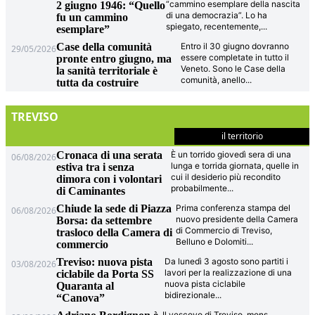
“cammino esemplare della nascita
2 giugno 1946: “Quello
di una democrazia”. Lo ha
fu un cammino
spiegato, recentemente,
...
esemplare”
Case della comunità
Entro il 30 giugno dovranno
29/05/2026
essere completate in tutto il
pronte entro giugno, ma
Veneto. Sono le Case della
la sanità territoriale è
comunità, anello
...
tutta da costruire
TREVISO
il territorio
Cronaca di una serata
È un torrido giovedì sera di una
06/08/2026
lunga e torrida giornata, quelle in
estiva tra i senza
cui il desiderio più recondito
dimora con i volontari
probabilmente
...
di Caminantes
Chiude la sede di Piazza
Prima conferenza stampa del
06/08/2026
nuovo presidente della Camera
Borsa: da settembre
di Commercio di Treviso,
trasloco della Camera di
Belluno e Dolomiti
...
commercio
Treviso: nuova pista
Da lunedì 3 agosto sono partiti i
03/08/2026
lavori per la realizzazione di una
ciclabile da Porta SS
nuova pista ciclabile
Quaranta al
bidirezionale
...
“Canova”
Il vescovo di Treviso, mons.