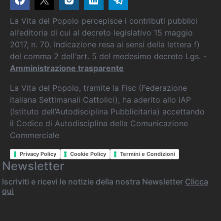
La Vita del Popolo percepisce i contributi pubblici
all’editoria di cui al decreto legislativo 15 maggio
2017, n. 70. Indicazione resa ai sensi della lettera f)
del comma 2 dell'art. 5 del medesimo decreto Lgs. -
Amministrazione trasparente
La Vita del Popolo, tramite la Fisc (Federazione
Italiana Settimanali Cattolici), ha aderito allo IAP
(Istituto dell’Autodisciplina Pubblicitaria) accettando
il Codice di Autodisciplina della Comunicazione
Commerciale
Privacy Policy
Cookie Policy
Termini e Condizioni
Newsletter
Iscriviti e ricevi le notizie della nostra Newsletter
Clicca
qui