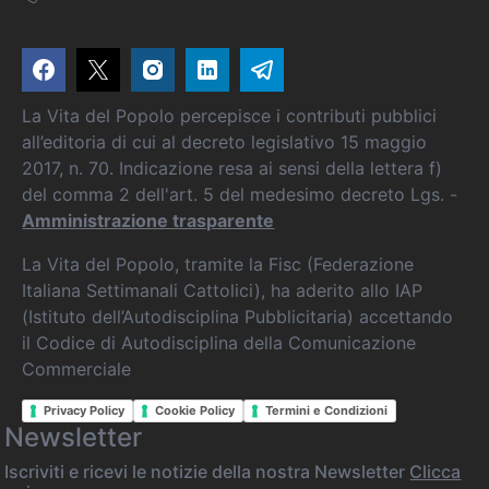
La Vita del Popolo percepisce i contributi pubblici
all’editoria di cui al decreto legislativo 15 maggio
2017, n. 70. Indicazione resa ai sensi della lettera f)
del comma 2 dell'art. 5 del medesimo decreto Lgs. -
Amministrazione trasparente
La Vita del Popolo, tramite la Fisc (Federazione
Italiana Settimanali Cattolici), ha aderito allo IAP
(Istituto dell’Autodisciplina Pubblicitaria) accettando
il Codice di Autodisciplina della Comunicazione
Commerciale
Privacy Policy
Cookie Policy
Termini e Condizioni
Newsletter
Iscriviti e ricevi le notizie della nostra Newsletter
Clicca