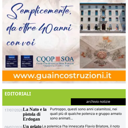
EDITORIALI
archivio notizie
La Nato e la
Purtroppo, questi sono anni calamitosi, nei
17/07/2026
quali più di qualche potenza e gruppo armato
pistola di
sono animati
...
Erdogan
Un gelato
La polemica l’ha innescata Flavio Briatore, il noto
09/07/2026