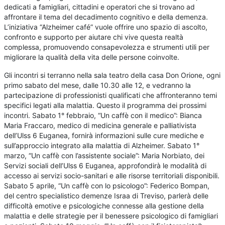
dedicati a famigliari, cittadini e operatori che si trovano ad
affrontare il tema del decadimento cognitivo e della demenza.
L’iniziativa “Alzheimer café” vuole offrire uno spazio di ascolto,
confronto e supporto per aiutare chi vive questa realtà
complessa, promuovendo consapevolezza e strumenti utili per
migliorare la qualità della vita delle persone coinvolte.
Gli incontri si terranno nella sala teatro della casa Don Orione, ogni
primo sabato del mese, dalle 10.30 alle 12, e vedranno la
partecipazione di professionisti qualificati che affronteranno temi
specifici legati alla malattia. Questo il programma dei prossimi
incontri. Sabato 1° febbraio, “Un caffè con il medico”: Bianca
Maria Fraccaro, medico di medicina generale e palliativista
dell’Ulss 6 Euganea, fornirà informazioni sulle cure mediche e
sull’approccio integrato alla malattia di Alzheimer. Sabato 1°
marzo, “Un caffè con l’assistente sociale”: Maria Norbiato, dei
Servizi sociali dell’Ulss 6 Euganea, approfondirà le modalità di
accesso ai servizi socio-sanitari e alle risorse territoriali disponibili.
Sabato 5 aprile, “Un caffè con lo psicologo”: Federico Bompan,
del centro specialistico demenze Israa di Treviso, parlerà delle
difficoltà emotive e psicologiche connesse alla gestione della
malattia e delle strategie per il benessere psicologico di famigliari