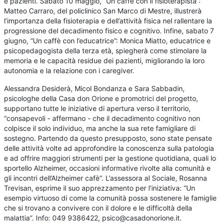
e pazienti. Sabato 10 maggio, “Un caffè con il fisioterapista”:
Matteo Carraro, del policlinico San Marco di Mestre, illustrerà
l’importanza della fisioterapia e dell’attività fisica nel rallentare la
progressione del decadimento fisico e cognitivo. Infine, sabato 7
giugno, “Un caffè con l’educatrice”: Monica Miatto, educatrice e
psicopedagogista della terza età, spiegherà come stimolare la
memoria e le capacità residue dei pazienti, migliorando la loro
autonomia e la relazione con i caregiver.
Alessandra Desiderà, Micol Bondanza e Sara Sabbadin,
psicologhe della Casa don Orione e promotrici del progetto,
supportano tutte le iniziative di apertura verso il territorio,
“consapevoli - affermano - che il decadimento cognitivo non
colpisce il solo individuo, ma anche la sua rete famigliare di
sostegno. Partendo da questo presupposto, sono state pensate
delle attività volte ad approfondire la conoscenza sulla patologia
e ad offrire maggiori strumenti per la gestione quotidiana, quali lo
sportello Alzheimer, occasioni informative rivolte alla comunità e
gli incontri dell’Alzheimer cafè”. L’assessora al Sociale, Rosanna
Trevisan, esprime il suo apprezzamento per l’iniziativa: “Un
esempio virtuoso di come la comunità possa sostenere le famiglie
che si trovano a convivere con il dolore e le difficoltà della
malattia”. Info: 049 9386422, psico@casadonorione.it.