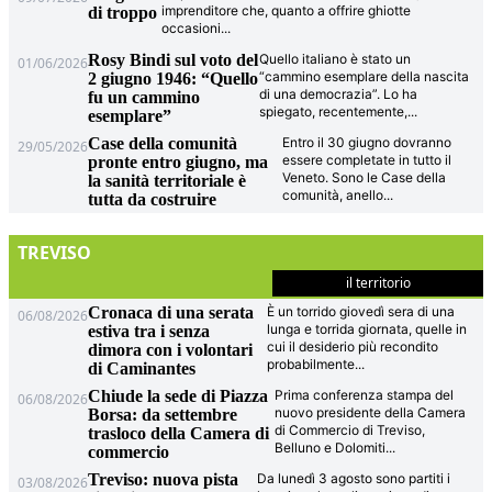
imprenditore che, quanto a offrire ghiotte
di troppo
occasioni
...
Rosy Bindi sul voto del
Quello italiano è stato un
01/06/2026
“cammino esemplare della nascita
2 giugno 1946: “Quello
di una democrazia”. Lo ha
fu un cammino
spiegato, recentemente,
...
esemplare”
Case della comunità
Entro il 30 giugno dovranno
29/05/2026
essere completate in tutto il
pronte entro giugno, ma
Veneto. Sono le Case della
la sanità territoriale è
comunità, anello
...
tutta da costruire
TREVISO
il territorio
Cronaca di una serata
È un torrido giovedì sera di una
06/08/2026
lunga e torrida giornata, quelle in
estiva tra i senza
cui il desiderio più recondito
dimora con i volontari
probabilmente
...
di Caminantes
Chiude la sede di Piazza
Prima conferenza stampa del
06/08/2026
nuovo presidente della Camera
Borsa: da settembre
di Commercio di Treviso,
trasloco della Camera di
Belluno e Dolomiti
...
commercio
Treviso: nuova pista
Da lunedì 3 agosto sono partiti i
03/08/2026