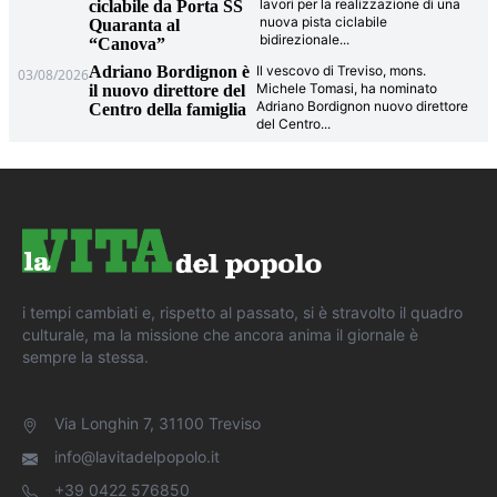
lavori per la realizzazione di una
ciclabile da Porta SS
nuova pista ciclabile
Quaranta al
bidirezionale
...
“Canova”
Adriano Bordignon è
Il vescovo di Treviso, mons.
03/08/2026
Michele Tomasi, ha nominato
il nuovo direttore del
Adriano Bordignon nuovo direttore
Centro della famiglia
del Centro
...
i tempi cambiati e, rispetto al passato, si è stravolto il quadro
culturale, ma la missione che ancora anima il giornale è
sempre la stessa.
Via Longhin 7, 31100 Treviso
info@lavitadelpopolo.it
+39 0422 576850