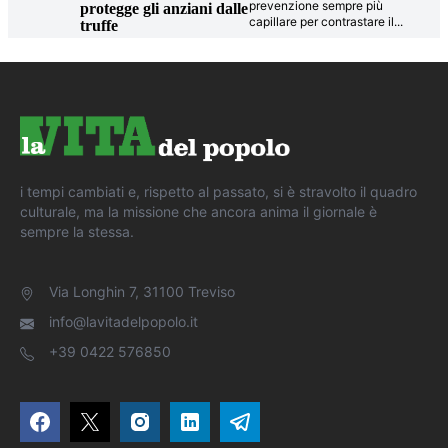
prevenzione sempre più
protegge gli anziani dalle
capillare per contrastare il
...
truffe
i tempi cambiati e, rispetto al passato, si è stravolto il quadro
culturale, ma la missione che ancora anima il giornale è
sempre la stessa.
Via Longhin 7, 31100 Treviso
info@lavitadelpopolo.it
+39 0422 576850