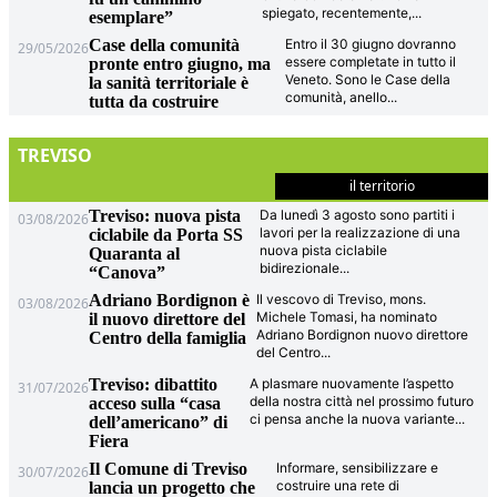
spiegato, recentemente,
...
esemplare”
Case della comunità
Entro il 30 giugno dovranno
29/05/2026
essere completate in tutto il
pronte entro giugno, ma
Veneto. Sono le Case della
la sanità territoriale è
comunità, anello
...
tutta da costruire
TREVISO
il territorio
Treviso: nuova pista
Da lunedì 3 agosto sono partiti i
03/08/2026
lavori per la realizzazione di una
ciclabile da Porta SS
nuova pista ciclabile
Quaranta al
bidirezionale
...
“Canova”
Adriano Bordignon è
Il vescovo di Treviso, mons.
03/08/2026
Michele Tomasi, ha nominato
il nuovo direttore del
Adriano Bordignon nuovo direttore
Centro della famiglia
del Centro
...
Treviso: dibattito
A plasmare nuovamente l’aspetto
31/07/2026
della nostra città nel prossimo futuro
acceso sulla “casa
ci pensa anche la nuova variante
...
dell’americano” di
Fiera
Il Comune di Treviso
Informare, sensibilizzare e
30/07/2026
costruire una rete di
lancia un progetto che