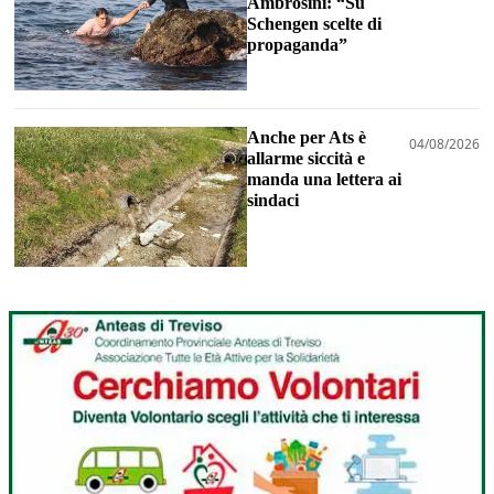
Ambrosini: “Su
Schengen scelte di
propaganda”
Anche per Ats è
04/08/2026
allarme siccità e
manda una lettera ai
sindaci