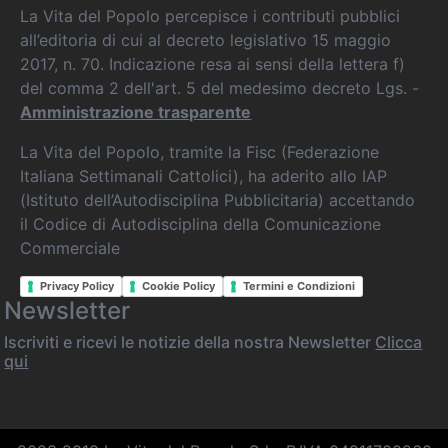
La Vita del Popolo percepisce i contributi pubblici
all’editoria di cui al decreto legislativo 15 maggio
2017, n. 70. Indicazione resa ai sensi della lettera f)
del comma 2 dell'art. 5 del medesimo decreto Lgs. -
Amministrazione trasparente
La Vita del Popolo, tramite la Fisc (Federazione
Italiana Settimanali Cattolici), ha aderito allo IAP
(Istituto dell’Autodisciplina Pubblicitaria) accettando
il Codice di Autodisciplina della Comunicazione
Commerciale
Privacy Policy
Cookie Policy
Termini e Condizioni
Newsletter
Iscriviti e ricevi le notizie della nostra Newsletter
Clicca
qui