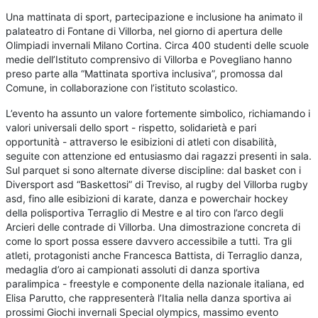
U
na mattinata di sport, partecipazione e inclusione ha animato il
palateatro di Fontane di Villorba, nel giorno di apertura delle
Olimpiadi invernali Milano Cortina. Circa 400 studenti delle scuole
medie dell’Istituto comprensivo di Villorba e Povegliano hanno
preso parte alla “Mattinata sportiva inclusiva”, promossa dal
Comune, in collaborazione con l’istituto scolastico.
L’evento ha assunto un valore fortemente simbolico, richiamando i
valori universali dello sport - rispetto, solidarietà e pari
opportunità - attraverso le esibizioni di atleti con disabilità,
seguite con attenzione ed entusiasmo dai ragazzi presenti in sala.
Sul parquet si sono alternate diverse discipline: dal basket con i
Diversport asd “Baskettosi” di Treviso, al rugby del Villorba rugby
asd, fino alle esibizioni di karate, danza e powerchair hockey
della polisportiva Terraglio di Mestre e al tiro con l’arco degli
Arcieri delle contrade di Villorba. Una dimostrazione concreta di
come lo sport possa essere davvero accessibile a tutti. Tra gli
atleti, protagonisti anche Francesca Battista, di Terraglio danza,
medaglia d’oro ai campionati assoluti di danza sportiva
paralimpica - freestyle e componente della nazionale italiana, ed
Elisa Parutto, che rappresenterà l’Italia nella danza sportiva ai
prossimi Giochi invernali Special olympics, massimo evento