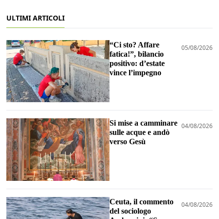
ULTIMI ARTICOLI
“Ci sto? Affare
05/08/2026
fatica!”, bilancio
positivo: d’estate
vince l’impegno
Si mise a camminare
04/08/2026
sulle acque e andò
verso Gesù
Ceuta, il commento
04/08/2026
del sociologo