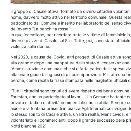
Il gruppo di Casale attiva, formato da diversi cittadini volontari 
nome, davvero molto attivo nel territorio comunale. Questa realt
patrocinato dal Comune e inserito nel laboratorio del senso c
dell’evento “La panchina rossa”.
In quell’occasione, per ricordare tutte le vittime di femminicidio
diverse piazze di Casale sul Sile. Tutte, poi, sono state uffici
violenza sulle donne.
Nel 2020, a causa del Covid, altri progetti di Casale attiva sono
alla grande: dopo una mappatura dello stato di conservazione di 
l’Amministrazione comunale che si è fatta carico delle spese vi
altalena e gioco bisognosi di piccole riparazioni. E’ stata una 
perché, come recita la frase stampata nelle magliette ufficiali di
“Tutti i cittadini sono tenuti ad avere rispetto del bene comune e 
Forestan, che ha partecipato ai lavori -. Un Comune ha tante ne
privato cittadino o attività commerciale che lo abita. Sempre 
aiuole e la fontana presenti in piazza Agli Internati coinvolgen
lo stesso spirito di Casale attiva, un’altra realtà, Mens civica,
volontariato e i commercianti, dopo il grande successo della pr
Notti bianche 2021.