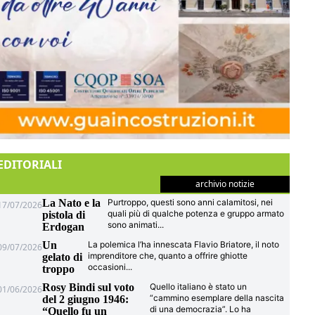
EDITORIALI
archivio notizie
La Nato e la
Purtroppo, questi sono anni calamitosi, nei
17/07/2026
quali più di qualche potenza e gruppo armato
pistola di
sono animati
...
Erdogan
Un
La polemica l’ha innescata Flavio Briatore, il noto
09/07/2026
imprenditore che, quanto a offrire ghiotte
gelato di
occasioni
...
troppo
Rosy Bindi sul voto
Quello italiano è stato un
01/06/2026
“cammino esemplare della nascita
del 2 giugno 1946:
di una democrazia”. Lo ha
“Quello fu un