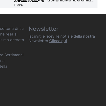
ci pensa anche la nuova variante
...
dell’americano” di
Fiera
Newsletter
editoria di cui
one resa ai
Iscriviti e ricevi le notizie della nostra
desimo decreto
Newsletter
Clicca qui
ana Settimanali
ina
della