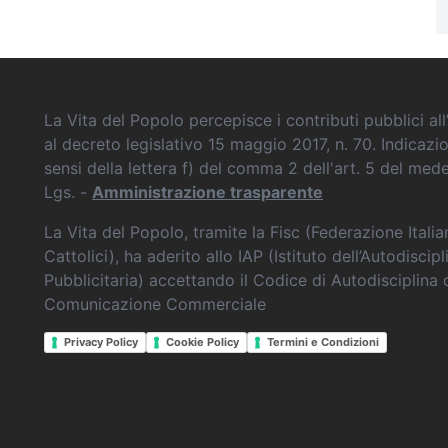
La Vita del Popolo percepisce i contributi pubblici all’
al decreto legislativo 15 maggio 2017, n. 70. Indicazi
sensi della lettera f) del comma 2 dell'art. 5 del me
Lgs. -
Amministrazione trasparente
La Vita del Popolo, tramite la Fisc (Federazione Itali
Cattolici), ha aderito allo IAP (Istituto dell’Autodiscipl
Pubblicitaria) accettando il Codice di Autodisciplina 
Comunicazione Commerciale
Privacy Policy
Cookie Policy
Termini e Condizioni