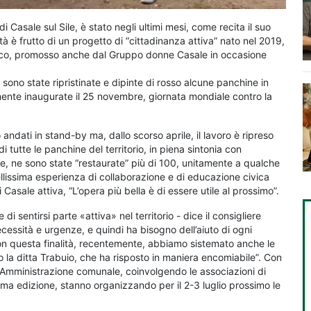
di Casale sul Sile, è stato negli ultimi mesi, come recita il suo
à è frutto di un progetto di “cittadinanza attiva” nato nel 2019,
ivico, promosso anche dal Gruppo donne Casale in occasione
, sono state ripristinate e dipinte di rosso alcune panchine in
almente inaugurate il 25 novembre, giornata mondiale contro la
 andati in stand-by ma, dallo scorso aprile, il lavoro è ripreso
tutte le panchine del territorio, in piena sintonia con
ve, ne sono state “restaurate” più di 100, unitamente a qualche
bellissima esperienza di collaborazione e di educazione civica
 Casale attiva, “L’opera più bella è di essere utile al prossimo”.
di sentirsi parte «attiva» nel territorio - dice il consigliere
cessità e urgenze, e quindi ha bisogno dell’aiuto di ogni
con questa finalità, recentemente, abbiamo sistemato anche le
do la ditta Trabuio, che ha risposto in maniera encomiabile”. Con
 e l’Amministrazione comunale, coinvolgendo le associazioni di
ima edizione, stanno organizzando per il 2-3 luglio prossimo le