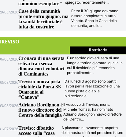
spiegato, recentemente,
...
cammino esemplare”
Case della comunità
Entro il 30 giugno dovranno
29/05/2026
essere completate in tutto il
pronte entro giugno, ma
Veneto. Sono le Case della
la sanità territoriale è
comunità, anello
...
tutta da costruire
TREVISO
il territorio
Cronaca di una serata
È un torrido giovedì sera di una
06/08/2026
lunga e torrida giornata, quelle in
estiva tra i senza
cui il desiderio più recondito
dimora con i volontari
probabilmente
...
di Caminantes
Treviso: nuova pista
Da lunedì 3 agosto sono partiti i
03/08/2026
lavori per la realizzazione di una
ciclabile da Porta SS
nuova pista ciclabile
Quaranta al
bidirezionale
...
“Canova”
Adriano Bordignon è
Il vescovo di Treviso, mons.
03/08/2026
Michele Tomasi, ha nominato
il nuovo direttore del
Adriano Bordignon nuovo direttore
Centro della famiglia
del Centro
...
Treviso: dibattito
A plasmare nuovamente l’aspetto
31/07/2026
della nostra città nel prossimo futuro
acceso sulla “casa