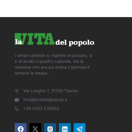
i tempi cambiati e, rispetto al passato, si
è stravolto il quadro culturale, ma la
missione che ancora anima il giornale è
sempre la stessa.
Via Longhin 7, 31100 Treviso
info@lavitadelpopolo.it
+39 0422 576850