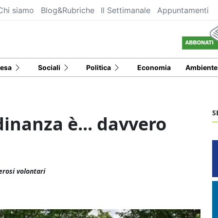
Chi siamo
Blog&Rubriche
Il Settimanale
Appuntamenti
esa
Sociali
Politica
Economia
Ambiente
S
adinanza è... davvero
erosi volontari