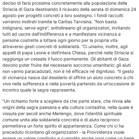
deciso di farsi prossima concretamente alla popolazione della
Striscia di Gaza destinando il ricavato della serata di domenica 24
agosto per progetti concreti a loro sostegno. I fondi raccolti
verranno inoltrati tramite la Caritas Tarvisina. “Non basta
indignarsi, serve agire”, sottolineano gli organizzatori, invitando
tutti ad uscire dall’indifferenza e a manifestare vicinanza a
persone costrette a lottare ogni giorno per la propria vita
attraverso gesti concreti di solidarietà. “Ci uniamo, inoltre, agli
appelli di papa Leone e dell’intera Chiesa, perché nella Striscia si
raggiunga un cessate il fuoco permanente. Gli abitanti di Gaza
devono poter fruire del necessario soccorso umanitario: gli aiuti
non vanno paracadutati, non è né efficace né dignitoso. “II gesto
di vicinanza nasce dal desiderio di offrire un aiuto concreto a chi
vive nella sofferenza e nella povertà partendo da un’occasione di
incontro quale la sagra rappresenta.
“Un richiamo forte a scegliere da che parte stare, che rinvia alle
origini della sagra paesana e alla cultura contadina, nella quale è
vissuta per secoli anche Merlengo, dove l’identità spirituale
comune unita alla solidarietà concreta e di aiuto reciproco
permetteva un forte spirito di appartenenza. Come chi ci ha
preceduto ricordano gli organizzatori - la Provvidenza vuole
essere un valore condiviso e custodito anche oggi come un bene