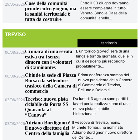
Case della comunità
Entro il 30 giugno dovranno
29/05/2026
essere completate in tutto il
pronte entro giugno, ma
Veneto. Sono le Case della
la sanità territoriale è
comunità, anello
...
tutta da costruire
TREVISO
il territorio
Cronaca di una serata
È un torrido giovedì sera di una
06/08/2026
lunga e torrida giornata, quelle in
estiva tra i senza
cui il desiderio più recondito
dimora con i volontari
probabilmente
...
di Caminantes
Chiude la sede di Piazza
Prima conferenza stampa del
06/08/2026
nuovo presidente della Camera
Borsa: da settembre
di Commercio di Treviso,
trasloco della Camera di
Belluno e Dolomiti
...
commercio
Treviso: nuova pista
Da lunedì 3 agosto sono partiti i
03/08/2026
lavori per la realizzazione di una
ciclabile da Porta SS
nuova pista ciclabile
Quaranta al
bidirezionale
...
“Canova”
Adriano Bordignon è
Il vescovo di Treviso, mons.
03/08/2026
Michele Tomasi, ha nominato
il nuovo direttore del
Adriano Bordignon nuovo direttore
Centro della famiglia
del Centro
...