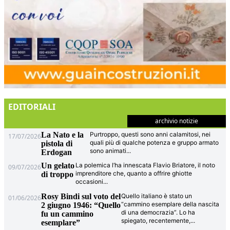
EDITORIALI
archivio notizie
La Nato e la
Purtroppo, questi sono anni calamitosi, nei
17/07/2026
quali più di qualche potenza e gruppo armato
pistola di
sono animati
...
Erdogan
Un gelato
La polemica l’ha innescata Flavio Briatore, il noto
09/07/2026
imprenditore che, quanto a offrire ghiotte
di troppo
occasioni
...
Rosy Bindi sul voto del
Quello italiano è stato un
01/06/2026
“cammino esemplare della nascita
2 giugno 1946: “Quello
di una democrazia”. Lo ha
fu un cammino
spiegato, recentemente,
...
esemplare”