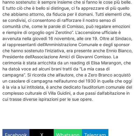
hanno sostenuto: è sempre insieme che si fanno le cose più belle.
E tutto ciò che è bello si distingue, ci fa apprezzare di più quello
che abbiamo attorno, da fiducia per il domani. Tutti elementi che,
se condivisi, ci consentono di rafforzare il nostro senso di
comunità che, come le parole di Comisso, può regalare emozioni
e riempire di orgoglio ogni Zerotino”. L’accensione ufficiale è
avvenuta nella giovedì 16 novembre, alle ore 19. Oltre al Sindaco,
ai rappresentanti dell’Amministrazione Comunale e degli sponsor
che hanno sostenuto l’iniziativa, era presente anche Ennio Bianco,
Presidente dell’Associazione Amici di Giovanni Comisso. La
cerimonia è stata arricchita da un reading di Elisa Marangon, che
ha datoà voce ad alcuni brani tratti da “La mia casa di
campagna”. Si ricorda che all’autore, che a Zero Branco acquistò
un casolare di campagna nell’autunno del 1930 in quella che oggi
è la via a lui intitolata, è anche dedicato l’auditorium comunale del
complesso culturale di Villa Guidini, a due passi dall’abitazione in
cui trasse diverse ispirazioni per le sue opere.
Facebook
X
Whatsapp
Telegram