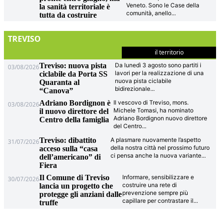
Veneto. Sono le Case della
la sanità territoriale è
comunità, anello
...
tutta da costruire
TREVISO
il territorio
Treviso: nuova pista
Da lunedì 3 agosto sono partiti i
03/08/2026
lavori per la realizzazione di una
ciclabile da Porta SS
nuova pista ciclabile
Quaranta al
bidirezionale
...
“Canova”
Adriano Bordignon è
Il vescovo di Treviso, mons.
03/08/2026
Michele Tomasi, ha nominato
il nuovo direttore del
Adriano Bordignon nuovo direttore
Centro della famiglia
del Centro
...
Treviso: dibattito
A plasmare nuovamente l’aspetto
31/07/2026
della nostra città nel prossimo futuro
acceso sulla “casa
ci pensa anche la nuova variante
...
dell’americano” di
Fiera
Il Comune di Treviso
Informare, sensibilizzare e
30/07/2026
costruire una rete di
lancia un progetto che
prevenzione sempre più
protegge gli anziani dalle
capillare per contrastare il
...
truffe