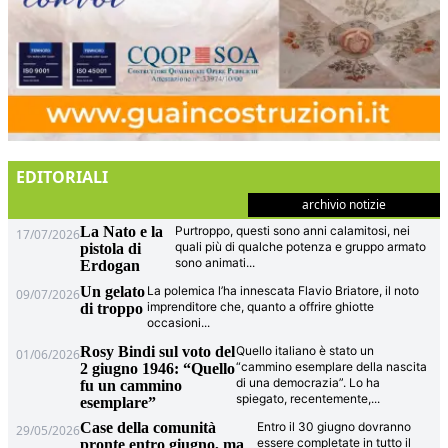
EDITORIALI
archivio notizie
La Nato e la
Purtroppo, questi sono anni calamitosi, nei
17/07/2026
quali più di qualche potenza e gruppo armato
pistola di
sono animati
...
Erdogan
Un gelato
La polemica l’ha innescata Flavio Briatore, il noto
09/07/2026
imprenditore che, quanto a offrire ghiotte
di troppo
occasioni
...
Rosy Bindi sul voto del
Quello italiano è stato un
01/06/2026
“cammino esemplare della nascita
2 giugno 1946: “Quello
di una democrazia”. Lo ha
fu un cammino
spiegato, recentemente,
...
esemplare”
Case della comunità
Entro il 30 giugno dovranno
29/05/2026
essere completate in tutto il
pronte entro giugno, ma