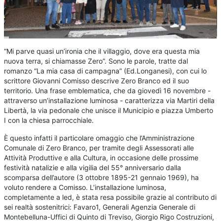
“Mi parve quasi un’ironia che il villaggio, dove era questa mia
nuova terra, si chiamasse Zero”. Sono le parole, tratte dal
romanzo “La mia casa di campagna” (Ed.Longanesi), con cui lo
scrittore Giovanni Comisso descrive Zero Branco ed il suo
territorio. Una frase emblematica, che da giovedì 16 novembre -
attraverso un’installazione luminosa - caratterizza via Martiri della
Libertà, la via pedonale che unisce il Municipio e piazza Umberto
I con la chiesa parrocchiale.
È questo infatti il particolare omaggio che l’Amministrazione
Comunale di Zero Branco, per tramite degli Assessorati alle
Attività Produttive e alla Cultura, in occasione delle prossime
festività natalizie e alla vigilia del 55° anniversario dalla
scomparsa dell’autore (3 ottobre 1895-21 gennaio 1969), ha
voluto rendere a Comisso. L’installazione luminosa,
completamente a led, è stata resa possibile grazie al contributo di
sei realtà sostenitrici: Favaro1, Generali Agenzia Generale di
Montebelluna-Uffici di Quinto di Treviso, Giorgio Rigo Costruzioni,