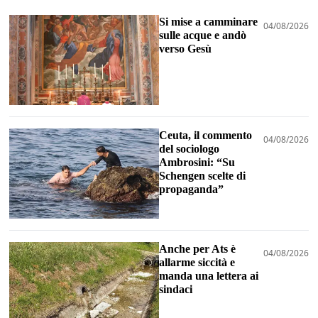
Si mise a camminare
04/08/2026
sulle acque e andò
verso Gesù
Ceuta, il commento
04/08/2026
del sociologo
Ambrosini: “Su
Schengen scelte di
propaganda”
Anche per Ats è
04/08/2026
allarme siccità e
manda una lettera ai
sindaci