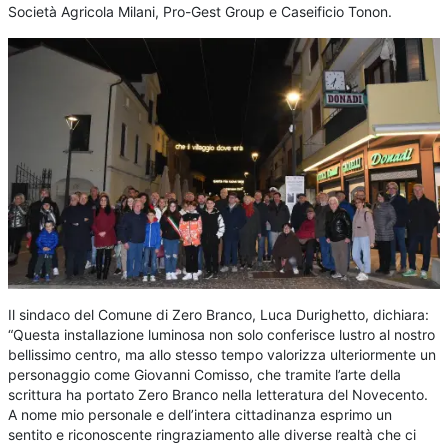
Società Agricola Milani, Pro-Gest Group e Caseificio Tonon.
Il sindaco del Comune di Zero Branco, Luca Durighetto, dichiara:
“Questa installazione luminosa non solo conferisce lustro al nostro
bellissimo centro, ma allo stesso tempo valorizza ulteriormente un
personaggio come Giovanni Comisso, che tramite l’arte della
scrittura ha portato Zero Branco nella letteratura del Novecento.
A nome mio personale e dell’intera cittadinanza esprimo un
sentito e riconoscente ringraziamento alle diverse realtà che ci