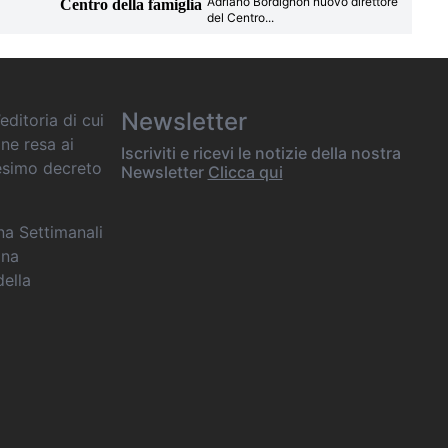
Adriano Bordignon nuovo direttore
Centro della famiglia
del Centro
...
Newsletter
editoria di cui
one resa ai
Iscriviti e ricevi le notizie della nostra
desimo decreto
Newsletter
Clicca qui
ana Settimanali
ina
della