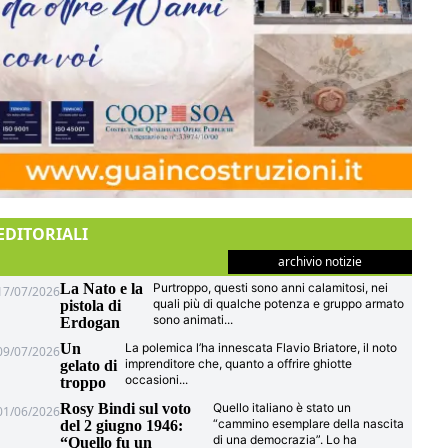
EDITORIALI
archivio notizie
La Nato e la
Purtroppo, questi sono anni calamitosi, nei
17/07/2026
quali più di qualche potenza e gruppo armato
pistola di
sono animati
...
Erdogan
Un
La polemica l’ha innescata Flavio Briatore, il noto
09/07/2026
imprenditore che, quanto a offrire ghiotte
gelato di
occasioni
...
troppo
Rosy Bindi sul voto
Quello italiano è stato un
01/06/2026
“cammino esemplare della nascita
del 2 giugno 1946:
di una democrazia”. Lo ha
“Quello fu un