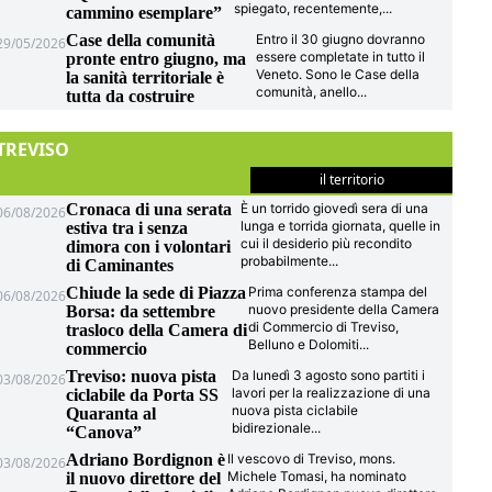
spiegato, recentemente,
...
cammino esemplare”
Case della comunità
Entro il 30 giugno dovranno
29/05/2026
essere completate in tutto il
pronte entro giugno, ma
Veneto. Sono le Case della
la sanità territoriale è
comunità, anello
...
tutta da costruire
TREVISO
il territorio
Cronaca di una serata
È un torrido giovedì sera di una
06/08/2026
lunga e torrida giornata, quelle in
estiva tra i senza
cui il desiderio più recondito
dimora con i volontari
probabilmente
...
di Caminantes
Chiude la sede di Piazza
Prima conferenza stampa del
06/08/2026
nuovo presidente della Camera
Borsa: da settembre
di Commercio di Treviso,
trasloco della Camera di
Belluno e Dolomiti
...
commercio
Treviso: nuova pista
Da lunedì 3 agosto sono partiti i
03/08/2026
lavori per la realizzazione di una
ciclabile da Porta SS
nuova pista ciclabile
Quaranta al
bidirezionale
...
“Canova”
Adriano Bordignon è
Il vescovo di Treviso, mons.
03/08/2026
Michele Tomasi, ha nominato
il nuovo direttore del