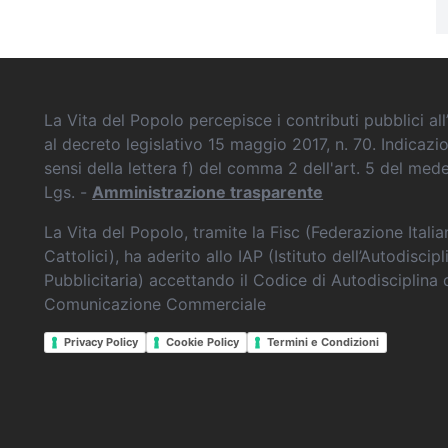
La Vita del Popolo percepisce i contributi pubblici all’
al decreto legislativo 15 maggio 2017, n. 70. Indicazi
sensi della lettera f) del comma 2 dell'art. 5 del me
Lgs. -
Amministrazione trasparente
La Vita del Popolo, tramite la Fisc (Federazione Itali
Cattolici), ha aderito allo IAP (Istituto dell’Autodiscipl
Pubblicitaria) accettando il Codice di Autodisciplina 
Comunicazione Commerciale
Privacy Policy
Cookie Policy
Termini e Condizioni