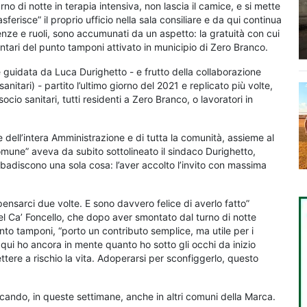
rno di notte in terapia intensiva, non lascia il camice, e si mette
erisce” il proprio ufficio nella sala consiliare e da qui continua
rienze e ruoli, sono accumunati da un aspetto: la gratuità con cui
ntari del punto tamponi attivato in municipio di Zero Branco.
guidata da Luca Durighetto - e frutto della collaborazione
nitari) - partito l’ultimo giorno del 2021 e replicato più volte,
socio sanitari, tutti residenti a Zero Branco, o lavoratori in
e dell’intera Amministrazione e di tutta la comunità, assieme al
Comune” aveva da subito sottolineato il sindaco Durighetto,
ribadiscono una sola cosa: l’aver accolto l’invito con massima
pensarci due volte. E sono davvero felice di averlo fatto”
del Ca’ Foncello, che dopo aver smontato dal turno di notte
unto tamponi, “porto un contributo semplice, ma utile per i
o qui ho ancora in mente quanto ho sotto gli occhi da inizio
tere a rischio la vita. Adoperarsi per sconfiggerlo, questo
licando, in queste settimane, anche in altri comuni della Marca.