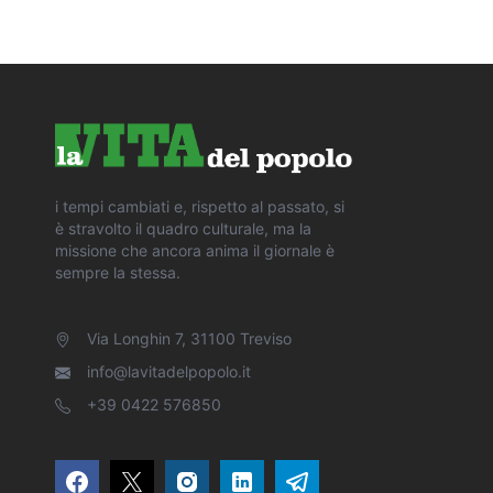
i tempi cambiati e, rispetto al passato, si
è stravolto il quadro culturale, ma la
missione che ancora anima il giornale è
sempre la stessa.
Via Longhin 7, 31100 Treviso
info@lavitadelpopolo.it
+39 0422 576850