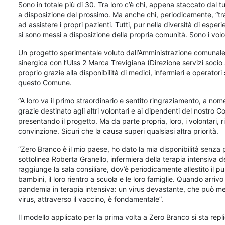
Sono in totale più di 30. Tra loro c’è chi, appena staccato dal tu
a disposizione del prossimo. Ma anche chi, periodicamente, “trasf
ad assistere i propri pazienti. Tutti, pur nella diversità di espe
si sono messi a disposizione della propria comunità. Sono i volo
Un progetto sperimentale voluto dall’Amministrazione comunale 
sinergica con l’Ulss 2 Marca Trevigiana (Direzione servizi socio sa
proprio grazie alla disponibilità di medici, infermieri e operatori 
questo Comune.
“A loro va il primo straordinario e sentito ringraziamento, a nom
grazie destinato agli altri volontari e ai dipendenti del nostro 
presentando il progetto. Ma da parte propria, loro, i volontari, 
convinzione. Sicuri che la causa superi qualsiasi altra priorità.
“Zero Branco è il mio paese, ho dato la mia disponibilità senza 
sottolinea Roberta Granello, infermiera della terapia intensiva 
raggiunge la sala consiliare, dov’è periodicamente allestito il p
bambini, il loro rientro a scuola e le loro famiglie. Quando arriv
pandemia in terapia intensiva: un virus devastante, che può met
virus, attraverso il vaccino, è fondamentale”.
Il modello applicato per la prima volta a Zero Branco si sta rep