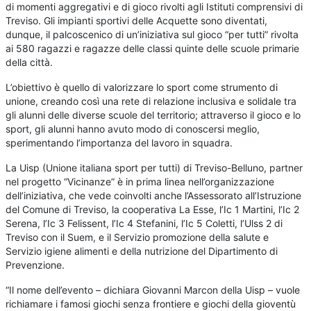
di momenti aggregativi e di gioco rivolti agli Istituti comprensivi di
Treviso. Gli impianti sportivi delle Acquette sono diventati,
dunque, il palcoscenico di un’iniziativa sul gioco “per tutti” rivolta
ai 580 ragazzi e ragazze delle classi quinte delle scuole primarie
della città.
L’obiettivo è quello di valorizzare lo sport come strumento di
unione, creando così una rete di relazione inclusiva e solidale tra
gli alunni delle diverse scuole del territorio; attraverso il gioco e lo
sport, gli alunni hanno avuto modo di conoscersi meglio,
sperimentando l’importanza del lavoro in squadra.
La Uisp (Unione italiana sport per tutti) di Treviso-Belluno, partner
nel progetto “Vicinanze” è in prima linea nell’organizzazione
dell’iniziativa, che vede coinvolti anche l’Assessorato all’Istruzione
del Comune di Treviso, la cooperativa La Esse, l’Ic 1 Martini, l’Ic 2
Serena, l’Ic 3 Felissent, l’Ic 4 Stefanini, l’Ic 5 Coletti, l’Ulss 2 di
Treviso con il Suem, e il Servizio promozione della salute e
Servizio igiene alimenti e della nutrizione del Dipartimento di
Prevenzione.
“Il nome dell’evento – dichiara Giovanni Marcon della Uisp – vuole
richiamare i famosi giochi senza frontiere e giochi della gioventù