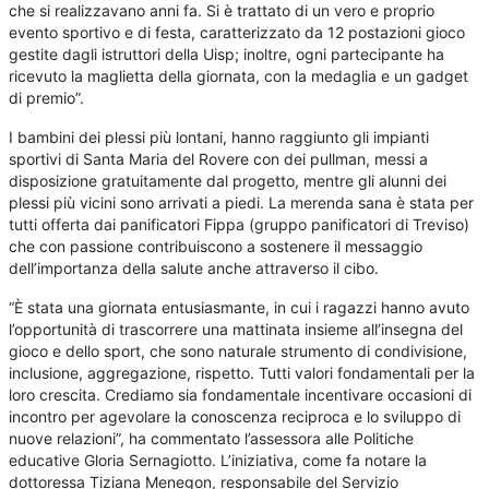
che si realizzavano anni fa. Si è trattato di un vero e proprio
evento sportivo e di festa, caratterizzato da 12 postazioni gioco
gestite dagli istruttori della Uisp; inoltre, ogni partecipante ha
ricevuto la maglietta della giornata, con la medaglia e un gadget
di premio”.
I bambini dei plessi più lontani, hanno raggiunto gli impianti
sportivi di Santa Maria del Rovere con dei pullman, messi a
disposizione gratuitamente dal progetto, mentre gli alunni dei
plessi più vicini sono arrivati a piedi. La merenda sana è stata per
tutti offerta dai panificatori Fippa (gruppo panificatori di Treviso)
che con passione contribuiscono a sostenere il messaggio
dell’importanza della salute anche attraverso il cibo.
“È stata una giornata entusiasmante, in cui i ragazzi hanno avuto
l’opportunità di trascorrere una mattinata insieme all’insegna del
gioco e dello sport, che sono naturale strumento di condivisione,
inclusione, aggregazione, rispetto. Tutti valori fondamentali per la
loro crescita. Crediamo sia fondamentale incentivare occasioni di
incontro per agevolare la conoscenza reciproca e lo sviluppo di
nuove relazioni”, ha commentato l’assessora alle Politiche
educative Gloria Sernagiotto. L’iniziativa, come fa notare la
dottoressa Tiziana Menegon, responsabile del Servizio