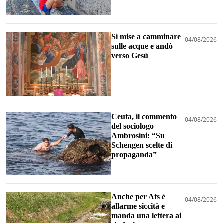
Si mise a camminare
04/08/2026
sulle acque e andò
verso Gesù
Ceuta, il commento
04/08/2026
del sociologo
Ambrosini: “Su
Schengen scelte di
propaganda”
Anche per Ats è
04/08/2026
allarme siccità e
manda una lettera ai