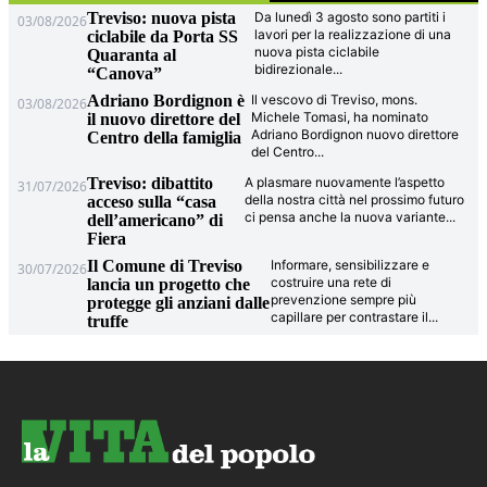
Treviso: nuova pista
Da lunedì 3 agosto sono partiti i
03/08/2026
lavori per la realizzazione di una
ciclabile da Porta SS
nuova pista ciclabile
Quaranta al
bidirezionale
...
“Canova”
Adriano Bordignon è
Il vescovo di Treviso, mons.
03/08/2026
Michele Tomasi, ha nominato
il nuovo direttore del
Adriano Bordignon nuovo direttore
Centro della famiglia
del Centro
...
Treviso: dibattito
A plasmare nuovamente l’aspetto
31/07/2026
della nostra città nel prossimo futuro
acceso sulla “casa
ci pensa anche la nuova variante
...
dell’americano” di
Fiera
Il Comune di Treviso
Informare, sensibilizzare e
30/07/2026
costruire una rete di
lancia un progetto che
prevenzione sempre più
protegge gli anziani dalle
capillare per contrastare il
...
truffe