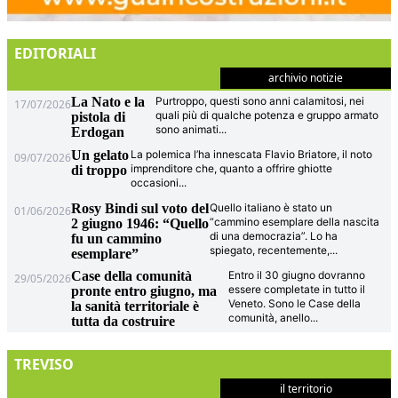
EDITORIALI
archivio notizie
La Nato e la
Purtroppo, questi sono anni calamitosi, nei
17/07/2026
quali più di qualche potenza e gruppo armato
pistola di
sono animati
...
Erdogan
Un gelato
La polemica l’ha innescata Flavio Briatore, il noto
09/07/2026
imprenditore che, quanto a offrire ghiotte
di troppo
occasioni
...
Rosy Bindi sul voto del
Quello italiano è stato un
01/06/2026
“cammino esemplare della nascita
2 giugno 1946: “Quello
di una democrazia”. Lo ha
fu un cammino
spiegato, recentemente,
...
esemplare”
Case della comunità
Entro il 30 giugno dovranno
29/05/2026
essere completate in tutto il
pronte entro giugno, ma
Veneto. Sono le Case della
la sanità territoriale è
comunità, anello
...
tutta da costruire
TREVISO
il territorio