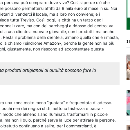
una persona può comprare dove vive? Così si perde ciò che
he possono permettersi affitti da 8 mila euro al mese in su. Noi
etari di venderci il locale, ma a loro non conviene; e i
iede tutta Treviso. Così, oggi, la città ha un terzo degli
pedonalizzare, ma con dei parcheggi a ridosso del centro; va
rci a una clientela nuova e giovanile, con i prodotti, ma anche
 Resta il problema della clientela, almeno quella che è rimasta,
I
ì: io la chiamo «sindrome Amazon», perché la gente non ha più
leghi, giustamente, non riescono ad accontentare questa
ma prodotti artigianali di qualità possono fare la
 era una zona molto meno “quotata” e frequentata di adesso.
 buchi neri dei negozi sfitti mettono tristezza e paura -
in modo che almeno siano illuminati, trasformarli in piccole
a, ma non il buio, perché serve la luce per attirare le persone,
 oltretutto continuano a salire, per i commercianti, è