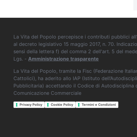
La Vita del Popolo percepisce i contributi pubblici all’
al decreto legislativo 15 maggio 2017, n. 70. Indicazi
sensi della lettera f) del comma 2 dell'art. 5 del me
Lgs. -
Amministrazione trasparente
La Vita del Popolo, tramite la Fisc (Federazione Itali
Cattolici), ha aderito allo IAP (Istituto dell’Autodiscipl
Pubblicitaria) accettando il Codice di Autodisciplina 
Comunicazione Commerciale
Privacy Policy
Cookie Policy
Termini e Condizioni