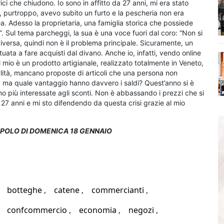
i che chiudono. Io sono in affitto da 27 anni, mi era stato
, purtroppo, avevo subito un furto e la pescheria non era
a. Adesso la proprietaria, una famiglia storica che possiede
e”. Sul tema parcheggi, la sua è una voce fuori dal coro: “Non si
iversa, quindi non è il problema principale. Sicuramente, un
ata a fare acquisti dal divano. Anche io, infatti, vendo online
io è un prodotto artigianale, realizzato totalmente in Veneto,
nalità, mancano proposte di articoli che una persona non
o, ma quale vantaggio hanno davvero i saldi? Quest’anno si è
no più interessate agli sconti. Non è abbassando i prezzi che si
a 27 anni e mi sto difendendo da questa crisi grazie al mio
OPOLO DI DOMENICA 18 GENNAIO
botteghe
catene
commercianti
confcommercio
economia
negozi