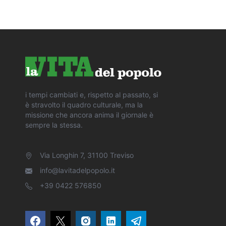
i tempi cambiati e, rispetto al passato, si
è stravolto il quadro culturale, ma la
missione che ancora anima il giornale è
sempre la stessa.
Via Longhin 7, 31100 Treviso
info@lavitadelpopolo.it
+39 0422 576850