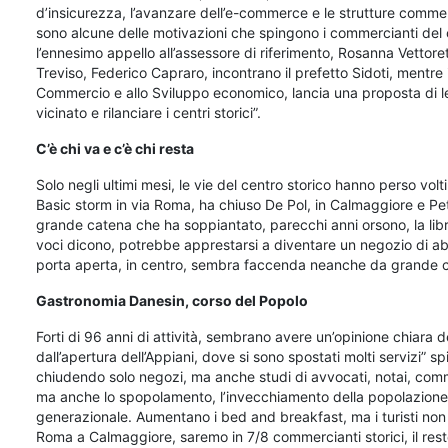
d’insicurezza, l’avanzare dell’e-commerce e le strutture comme
sono alcune delle motivazioni che spingono i commercianti del c
l’ennesimo appello all’assessore di riferimento, Rosanna Vettore
Treviso, Federico Capraro, incontrano il prefetto Sidoti, mentre
Commercio e allo Sviluppo economico, lancia una proposta di le
vicinato e rilanciare i centri storici”.
C’è chi va e c’è chi resta
Solo negli ultimi mesi, le vie del centro storico hanno perso volti 
Basic storm in via Roma, ha chiuso De Pol, in Calmaggiore e Peti
grande catena che ha soppiantato, parecchi anni orsono, la libr
voci dicono, potrebbe apprestarsi a diventare un negozio di abb
porta aperta, in centro, sembra faccenda neanche da grande c
Gastronomia Danesin, corso del Popolo
Forti di 96 anni di attività, sembrano avere un’opinione chiara d
dall’apertura dell’Appiani, dove si sono spostati molti servizi” s
chiudendo solo negozi, ma anche studi di avvocati, notai, comm
ma anche lo spopolamento, l’invecchiamento della popolazione resi
generazionale. Aumentano i bed and breakfast, ma i turisti no
Roma a Calmaggiore, saremo in 7/8 commercianti storici, il resto