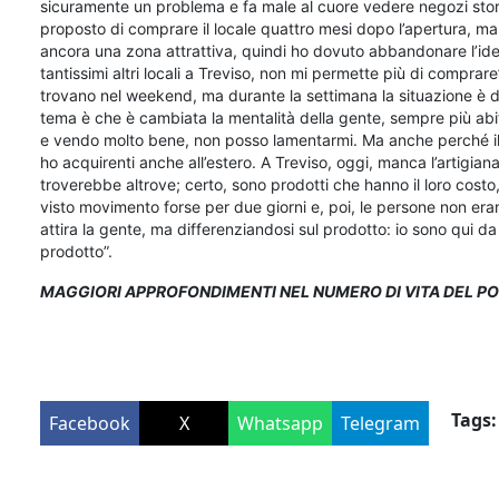
sicuramente un problema e fa male al cuore vedere negozi storic
proposto di comprare il locale quattro mesi dopo l’apertura, ma
ancora una zona attrattiva, quindi ho dovuto abbandonare l’ide
tantissimi altri locali a Treviso, non mi permette più di comprar
trovano nel weekend, ma durante la settimana la situazione è d
tema è che è cambiata la mentalità della gente, sempre più abitu
e vendo molto bene, non posso lamentarmi. Ma anche perché il m
ho acquirenti anche all’estero. A Treviso, oggi, manca l’artigia
troverebbe altrove; certo, sono prodotti che hanno il loro cost
visto movimento forse per due giorni e, poi, le persone non era
attira la gente, ma differenziandosi sul prodotto: io sono qui d
prodotto”.
MAGGIORI APPROFONDIMENTI NEL NUMERO DI VITA DEL P
Tags:
Facebook
X
Whatsapp
Telegram