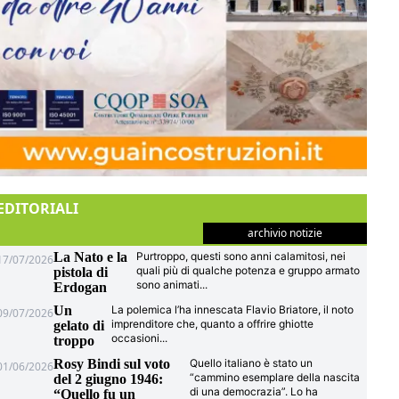
EDITORIALI
archivio notizie
La Nato e la
Purtroppo, questi sono anni calamitosi, nei
17/07/2026
quali più di qualche potenza e gruppo armato
pistola di
sono animati
...
Erdogan
Un
La polemica l’ha innescata Flavio Briatore, il noto
09/07/2026
imprenditore che, quanto a offrire ghiotte
gelato di
occasioni
...
troppo
Rosy Bindi sul voto
Quello italiano è stato un
01/06/2026
“cammino esemplare della nascita
del 2 giugno 1946:
di una democrazia”. Lo ha
“Quello fu un