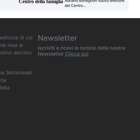
Adriano Bordignon nuovo direttore
Centro della famiglia
del Centro
...
Newsletter
editoria di cui
one resa ai
Iscriviti e ricevi le notizie della nostra
desimo decreto
Newsletter
Clicca qui
ana Settimanali
ina
della