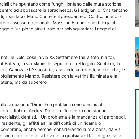
rciali che spuntano come funghi, lontano dalle mura storiche,
entro ad abbassare la saracinesca. Gli artigiani di Cna tentano
tti; il sindaco, Mario Conte, e il presidente di Confcommercio
 il neoassessore regionale, Massimo Bitonci, con delega al
gge e “un piano strutturale per salvaguardare i negozi di
noti: le Dolci cose in via XX Settembre (nella foto in alto), il
t Bateau, in via Manin, lo seguirà a stretto giro. Sephora, la
eria Canova, si è spostata, lasciando un grande vuoto, che, le
igliamento Mango. Resistere con la vetrina illuminata e la
atena, ma da supereroi.
ella situazione: “Direi che i problemi sono cominciati
piega il titolare, Andrea Danesin. “In centro non stanno
ercialisti, dentisti... Un problema è la mancanza di parcheggi,
dente, gli affitti alti, la difficoltà di un ricambio
n comprano, anche perché, considerando la mia zona, da via
 sono catene, che si trovano in qualsiasi città. I negozi sono