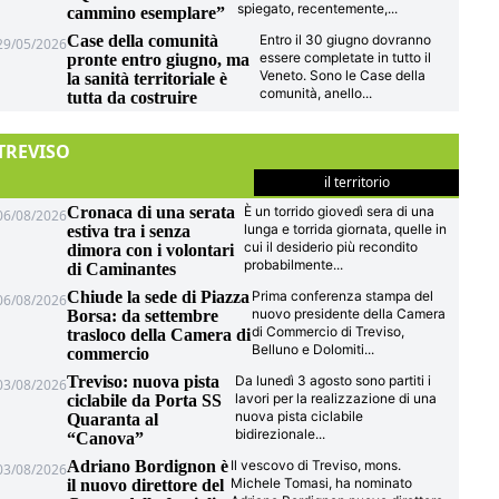
spiegato, recentemente,
...
cammino esemplare”
Case della comunità
Entro il 30 giugno dovranno
29/05/2026
essere completate in tutto il
pronte entro giugno, ma
Veneto. Sono le Case della
la sanità territoriale è
comunità, anello
...
tutta da costruire
TREVISO
il territorio
Cronaca di una serata
È un torrido giovedì sera di una
06/08/2026
lunga e torrida giornata, quelle in
estiva tra i senza
cui il desiderio più recondito
dimora con i volontari
probabilmente
...
di Caminantes
Chiude la sede di Piazza
Prima conferenza stampa del
06/08/2026
nuovo presidente della Camera
Borsa: da settembre
di Commercio di Treviso,
trasloco della Camera di
Belluno e Dolomiti
...
commercio
Treviso: nuova pista
Da lunedì 3 agosto sono partiti i
03/08/2026
lavori per la realizzazione di una
ciclabile da Porta SS
nuova pista ciclabile
Quaranta al
bidirezionale
...
“Canova”
Adriano Bordignon è
Il vescovo di Treviso, mons.
03/08/2026
Michele Tomasi, ha nominato
il nuovo direttore del