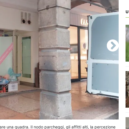
U
re una quadra. Il nodo parcheggi, gli affitti alti, la percezione