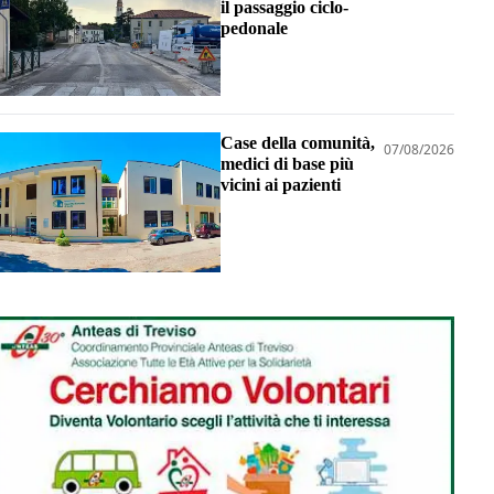
il passaggio ciclo-
pedonale
Case della comunità,
07/08/2026
medici di base più
vicini ai pazienti