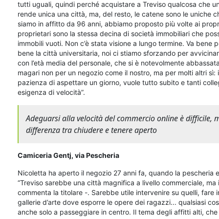
tutti uguali, quindi perché acquistare a Treviso qualcosa che 
rende unica una città, ma, del resto, le catene sono le uniche c
siamo in affitto da 96 anni, abbiamo proposto più volte ai propri
proprietari sono la stessa decina di società immobiliari che poss
immobili vuoti. Non c’è stata visione a lungo termine. Va bene 
bene la città universitaria, noi ci stiamo sforzando per avvicina
con l’età media del personale, che si è notevolmente abbassata.
magari non per un negozio come il nostro, ma per molti altri s
pazienza di aspettare un giorno, vuole tutto subito e tanti col
esigenza di velocità”.
Adeguarsi alla velocità del commercio online è difficile, 
differenza tra chiudere e tenere aperto
Camiceria Gentj, via Pescheria
Nicoletta ha aperto il negozio 27 anni fa, quando la pescheria
“Treviso sarebbe una città magnifica a livello commerciale, ma i
commenta la titolare -. Sarebbe utile intervenire su quelli, fare 
gallerie d’arte dove esporre le opere dei ragazzi... qualsiasi cos
anche solo a passeggiare in centro. Il tema degli affitti alti, che