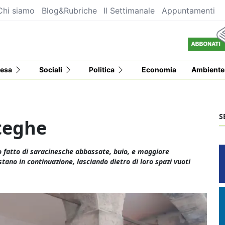
Chi siamo
Blog&Rubriche
Il Settimanale
Appuntamenti
esa
Sociali
Politica
Economia
Ambiente
S
tteghe
co fatto di saracinesche abbassate, buio, e maggiore
tano in continuazione, lasciando dietro di loro spazi vuoti