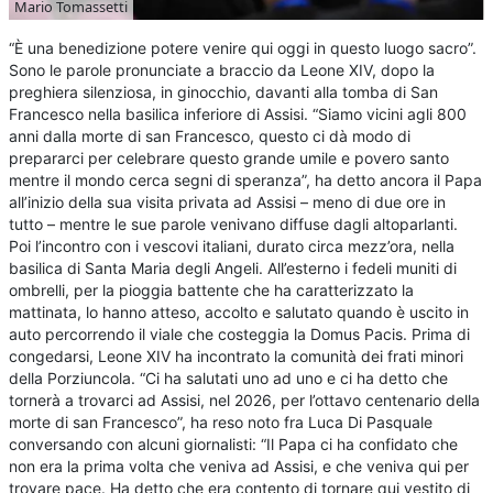
Mario Tomassetti
“È una benedizione potere venire qui oggi in questo luogo sacro”.
Sono le parole pronunciate a braccio da Leone XIV, dopo la
preghiera silenziosa, in ginocchio, davanti alla tomba di San
Francesco nella basilica inferiore di Assisi. “Siamo vicini agli 800
anni dalla morte di san Francesco, questo ci dà modo di
prepararci per celebrare questo grande umile e povero santo
mentre il mondo cerca segni di speranza”, ha detto ancora il Papa
all’inizio della sua visita privata ad Assisi – meno di due ore in
tutto – mentre le sue parole venivano diffuse dagli altoparlanti.
Poi l’incontro con i vescovi italiani, durato circa mezz’ora, nella
basilica di Santa Maria degli Angeli. All’esterno i fedeli muniti di
ombrelli, per la pioggia battente che ha caratterizzato la
mattinata, lo hanno atteso, accolto e salutato quando è uscito in
auto percorrendo il viale che costeggia la Domus Pacis. Prima di
congedarsi, Leone XIV ha incontrato la comunità dei frati minori
della Porziuncola. “Ci ha salutati uno ad uno e ci ha detto che
tornerà a trovarci ad Assisi, nel 2026, per l’ottavo centenario della
morte di san Francesco”, ha reso noto fra Luca Di Pasquale
conversando con alcuni giornalisti: “Il Papa ci ha confidato che
non era la prima volta che veniva ad Assisi, e che veniva qui per
trovare pace. Ha detto che era contento di tornare qui vestito di