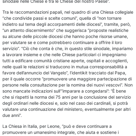
sinodale nelle Chiese e tra le Chiese del nostro Paese”.
Tra le raccomandazioni papali, nel quadro di una Chiesa collegiale
“che condivide passi e scelte comuni”, quella di “non tornare
indietro sul tema degli accorpamenti delle diocesi”, tramite, però,
“un attento discernimento” che suggerisca “proposte realistiche
su alcune delle piccole diocesi che hanno poche risorse umane,
per valutare se e come potrebbero continuare a offrire il loro
servizio”. “Ciò che conta è che, in questo stile sinodale, impariamo
a lavorare insieme e che nelle Chiese particolari ci impegniamo
tutti a edificare comunità cristiane aperte, ospitali e accoglienti,
nelle quali le relazioni si traducono in mutua corresponsabilità a
favore dell’annuncio del Vangelo”, l’identikit tracciato dal Papa,
per il quale occorre “promuovere una maggiore partecipazione di
persone nella consultazione per la nomina dei nuovi vescovi”. Non
sono mancate indicazioni sull’”imparare a congedarsi”: “È bene
che si rispetti la norma dei 75 anni per la conclusione del servizio
degli ordinari nelle diocesi e, solo nel caso dei cardinali, si potrà
valutare una continuazione del ministero, eventualmente per altri
due anni”.
La Chiesa in Italia, per Leone, “può e deve continuare a
promuovere un umanesimo integrale, che aiuta e sostiene i