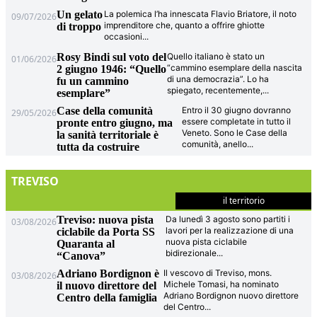
Un gelato
La polemica l’ha innescata Flavio Briatore, il noto
09/07/2026
imprenditore che, quanto a offrire ghiotte
di troppo
occasioni
...
Rosy Bindi sul voto del
Quello italiano è stato un
01/06/2026
“cammino esemplare della nascita
2 giugno 1946: “Quello
di una democrazia”. Lo ha
fu un cammino
spiegato, recentemente,
...
esemplare”
Case della comunità
Entro il 30 giugno dovranno
29/05/2026
essere completate in tutto il
pronte entro giugno, ma
Veneto. Sono le Case della
la sanità territoriale è
comunità, anello
...
tutta da costruire
TREVISO
il territorio
Treviso: nuova pista
Da lunedì 3 agosto sono partiti i
03/08/2026
lavori per la realizzazione di una
ciclabile da Porta SS
nuova pista ciclabile
Quaranta al
bidirezionale
...
“Canova”
Adriano Bordignon è
Il vescovo di Treviso, mons.
03/08/2026
Michele Tomasi, ha nominato
il nuovo direttore del
Adriano Bordignon nuovo direttore
Centro della famiglia
del Centro
...