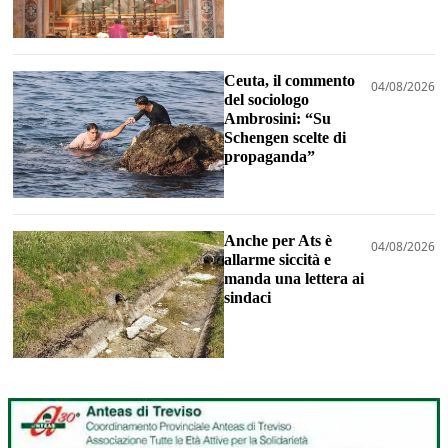
Ceuta, il commento
04/08/2026
del sociologo
Ambrosini: “Su
Schengen scelte di
propaganda”
Anche per Ats è
04/08/2026
allarme siccità e
manda una lettera ai
sindaci