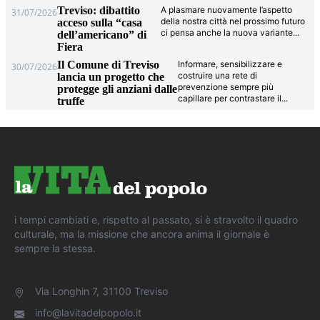
Treviso: dibattito
A plasmare nuovamente l’aspetto
31/07/2026
della nostra città nel prossimo futuro
acceso sulla “casa
ci pensa anche la nuova variante
...
dell’americano” di
Fiera
Il Comune di Treviso
Informare, sensibilizzare e
30/07/2026
costruire una rete di
lancia un progetto che
prevenzione sempre più
protegge gli anziani dalle
capillare per contrastare il
...
truffe
i tempi cambiati e, rispetto al passato, si è stravolto il quadro
culturale, ma la missione che ancora anima il giornale è
sempre la stessa.
Via Longhin 7, 31100 Treviso
info@lavitadelpopolo.it