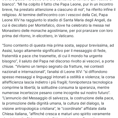
bianco”. “Mi ha colpito il fatto che Papa Leone, pur in un incontro
breve, ha prestato attenzione a ciascuno di noi”, ha riferito infine il
religioso. Al termine dell’incontro con i vescovi della Cei, Papa
Leone XIV ha raggiunto lo stadio di Santa Maria degli Angeli, da
cui è decollato per Montefalco, dove ha celebrato la messa nel
Monastero delle monache agostiniane, per poi pranzare con loro
prima del ritorno, in elicottero, in Vaticano.
“Sono contento di questa mia prima sosta, seppur brevissima, ad
Assisi, luogo altamente significativo per il messaggio di fede,
fraternità e pace che trasmette, di cui il mondo ha urgente
bisogno”, il saluto del Papa nel discorso rivolto ai vescovi, a porte
chiuse. “Viviamo un tempo segnato da fratture, nei contesti
nazionali e internazionali”, l’analisi di Leone XIV: “si diffondono
spesso messaggi e linguaggi intonati a ostilità e violenza; la corsa
all’efficienza lascia indietro i più fragili; l’onnipotenza tecnologica
comprime la libertà; la solitudine consuma la speranza, mentre
numerose incertezze pesano come incognite sul nostro futuro”.
“L’annuncio del Messaggio di salvezza, la costruzione della pace,
la promozione della dignità umana, la cultura del dialogo, la
visione antropologica cristiana”, le “coordinate” affidate dalla
Chiesa italiana, “affinché cresca e maturi uno spirito veramente