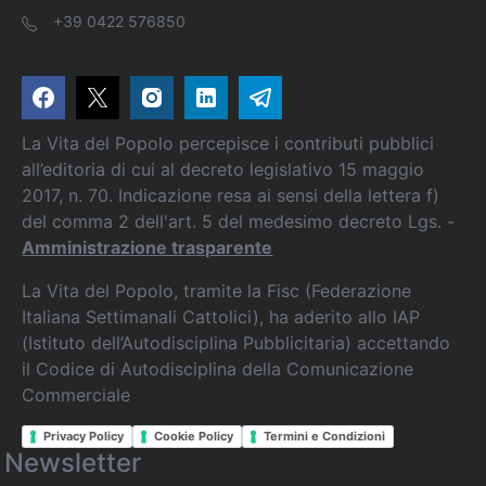
+39 0422 576850
La Vita del Popolo percepisce i contributi pubblici
all’editoria di cui al decreto legislativo 15 maggio
2017, n. 70. Indicazione resa ai sensi della lettera f)
del comma 2 dell'art. 5 del medesimo decreto Lgs. -
Amministrazione trasparente
La Vita del Popolo, tramite la Fisc (Federazione
Italiana Settimanali Cattolici), ha aderito allo IAP
(Istituto dell’Autodisciplina Pubblicitaria) accettando
il Codice di Autodisciplina della Comunicazione
Commerciale
Privacy Policy
Cookie Policy
Termini e Condizioni
Newsletter