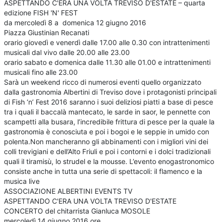
ASPETTANDO C'ERA UNA VOLTA TREVISO D'ESTATE – quarta
edizione FISH 'N' FEST
da mercoledì 8 a domenica 12 giugno 2016
Piazza Giustinian Recanati
orario giovedì e venerdì dalle 17.00 alle 0.30 con intrattenimenti
musicali dal vivo dalle 20.00 alle 23.00
orario sabato e domenica dalle 11.30 alle 01.00 e intrattenimenti
musicali fino alle 23.00
Sarà un weekend ricco di numerosi eventi quello organizzato
dalla gastronomia Albertini di Treviso dove i protagonisti principali
di Fish ‘n’ Fest 2016 saranno i suoi deliziosi piatti a base di pesce
tra i quali il baccalà mantecato, le sarde in saor, le pennette con
scampetti alla busara, l’incredibile frittura di pesce per la quale la
gastronomia è conosciuta e poi i bogoi e le seppie in umido con
polenta.Non mancheranno gli abbinamenti con i migliori vini dei
colli trevigiani e dell’Alto Friuli e poi i contorni e i dolci tradizionali
quali il tiramisù, lo strudel e la mousse. L’evento enogastronomico
consiste anche in tutta una serie di spettacoli: il flamenco e la
musica live
ASSOCIAZIONE ALBERTINI EVENTS TV
ASPETTANDO C'ERA UNA VOLTA TREVISO D'ESTATE
CONCERTO del chitarrista Gianluca MOSOLE
mercoledì 14 giugno 2016 ore