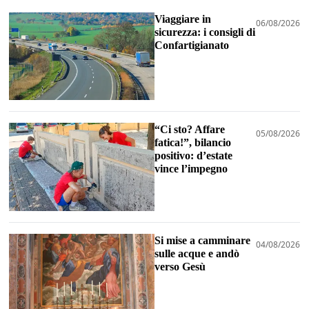
Viaggiare in
06/08/2026
sicurezza: i consigli di
Confartigianato
“Ci sto? Affare
05/08/2026
fatica!”, bilancio
positivo: d’estate
vince l’impegno
Si mise a camminare
04/08/2026
sulle acque e andò
verso Gesù