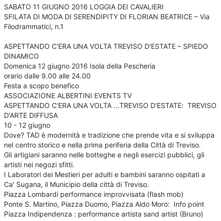
SABATO 11 GIUGNO 2016 LOGGIA DEI CAVALIERI
SFILATA DI MODA DI SERENDIPITY DI FLORIAN BEATRICE – Via
Filodrammatici, n.1
ASPETTANDO C'ERA UNA VOLTA TREVISO D'ESTATE – SPIEDO
DINAMICO
Domenica 12 giugno 2016 Isola della Pescheria
orario dalle 9.00 alle 24.00
Festa a scopo benefico
ASSOCIAZIONE ALBERTINI EVENTS TV
ASPETTANDO C'ERA UNA VOLTA ...TREVISO D'ESTATE: TREVISO
D'ARTE DIFFUSA
10 - 12 giugno
Dove? TAD è modernità e tradizione che prende vita e si sviluppa
nel centro storico e nella prima periferia della Città di Treviso.
Gli artigiani saranno nelle botteghe e negli esercizi pubblici, gli
artisti nei negozi sfitti.
I Laboratori dei Mestieri per adulti e bambini saranno ospitati a
Ca' Sugana, il Municipio della città di Treviso.
Piazza Lombardi performance improvvisata (flash mob)
Ponte S. Martino, Piazza Duomo, Piazza Aldo Moro: Info point
Piazza Indipendenza : performance artista sand artist (Bruno)