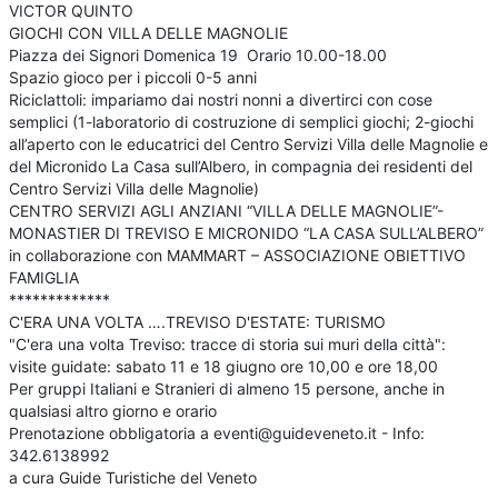
VICTOR QUINTO
GIOCHI CON VILLA DELLE MAGNOLIE
Piazza dei Signori Domenica 19 Orario 10.00-18.00
Spazio gioco per i piccoli 0-5 anni
Riciclattoli: impariamo dai nostri nonni a divertirci con cose
semplici (1-laboratorio di costruzione di semplici giochi; 2-giochi
all’aperto con le educatrici del Centro Servizi Villa delle Magnolie e
del Micronido La Casa sull’Albero, in compagnia dei residenti del
Centro Servizi Villa delle Magnolie)
CENTRO SERVIZI AGLI ANZIANI “VILLA DELLE MAGNOLIE”-
MONASTIER DI TREVISO E MICRONIDO “LA CASA SULL’ALBERO”
in collaborazione con MAMMART – ASSOCIAZIONE OBIETTIVO
FAMIGLIA
*************
C'ERA UNA VOLTA ….TREVISO D'ESTATE: TURISMO
"C'era una volta Treviso: tracce di storia sui muri della città":
visite guidate: sabato 11 e 18 giugno ore 10,00 e ore 18,00
Per gruppi Italiani e Stranieri di almeno 15 persone, anche in
qualsiasi altro giorno e orario
Prenotazione obbligatoria a eventi@guideveneto.it - Info:
342.6138992
a cura Guide Turistiche del Veneto