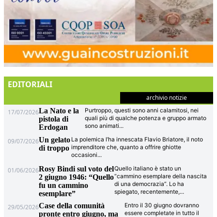
EDITORIALI
archivio notizie
La Nato e la
Purtroppo, questi sono anni calamitosi, nei
17/07/2026
quali più di qualche potenza e gruppo armato
pistola di
sono animati
...
Erdogan
Un gelato
La polemica l’ha innescata Flavio Briatore, il noto
09/07/2026
imprenditore che, quanto a offrire ghiotte
di troppo
occasioni
...
Rosy Bindi sul voto del
Quello italiano è stato un
01/06/2026
“cammino esemplare della nascita
2 giugno 1946: “Quello
di una democrazia”. Lo ha
fu un cammino
spiegato, recentemente,
...
esemplare”
Case della comunità
Entro il 30 giugno dovranno
29/05/2026
essere completate in tutto il
pronte entro giugno, ma