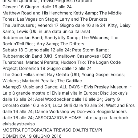
di Santi Quaranta, Treviso -Ingresso Gratuito
Giovedì 16 Giugno dalle 16 alle 24
Matthew Road and His Henchmen; Ketty &amp; The Middle
Tones; Las Vegas on Stage; Larry and The Drunkats
The Jailhousers ; Venerdì 17 Giugno dalle 16 alle 24; Kitty, Daisy
&amp; Lewis (Uk, in una data unica italiana)
Rubberneckin Band; Sandybilly &amp; The Wildones; The
Rock’n’Roll Riot ; Arry &amp; The Drifters
Sabato 18 Giugno dalle 12 alle 24; Pete Storm &amp;
Rubberneckin Band (UK); Smalltown Casanovas (GER)
Tunatones; Mariachi Peralta; Hudson Trio; The Logan Code
Project; Domenica 19 Giugno dalle 12 alle 24
The Good Fellas meet Ray Gelato (UK); Young Gospel Voices;
Wickers ; Mariachi Peralta; The Cadillac
A&amp;D Music and Dance; ALL DAYS - Elvis Presley Museum -
La più grande mostra di Elvis mai vita in Europa; Disc Jockey’s
dalle 16 alle 24; Axel Woodpecker dalle 16 alle 24; Gerry G
Onorato dalle 16 alle 24; Luca Grilli dalle 16 alle 24; West and Eros
dalle 16 alle 24; Dance Workshop w/ Doo-wop Boogiedancers
dalle 16 alle 24; ASSOCIAZIONE HOME info: pagina facebook
elvisdaystreviso
MOSTRA FOTOGRAFICA TREVISO D'ALTRI TEMPI
DOMENICA 19 GIUGNO 2016