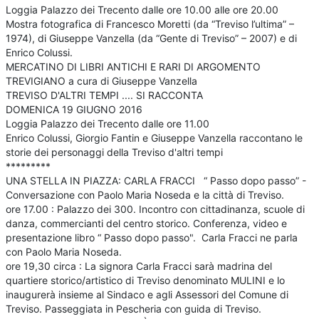
Loggia Palazzo dei Trecento dalle ore 10.00 alle ore 20.00
Mostra fotografica di Francesco Moretti (da “Treviso l’ultima” –
1974), di Giuseppe Vanzella (da “Gente di Treviso” – 2007) e di
Enrico Colussi.
MERCATINO DI LIBRI ANTICHI E RARI DI ARGOMENTO
TREVIGIANO a cura di Giuseppe Vanzella
TREVISO D'ALTRI TEMPI .... SI RACCONTA
DOMENICA 19 GIUGNO 2016
Loggia Palazzo dei Trecento dalle ore 11.00
Enrico Colussi, Giorgio Fantin e Giuseppe Vanzella raccontano le
storie dei personaggi della Treviso d'altri tempi
*********
UNA STELLA IN PIAZZA: CARLA FRACCI “ Passo dopo passo” -
Conversazione con Paolo Maria Noseda e la città di Treviso.
ore 17.00 : Palazzo dei 300. Incontro con cittadinanza, scuole di
danza, commercianti del centro storico. Conferenza, video e
presentazione libro “ Passo dopo passo". Carla Fracci ne parla
con Paolo Maria Noseda.
ore 19,30 circa : La signora Carla Fracci sarà madrina del
quartiere storico/artistico di Treviso denominato MULINI e lo
inaugurerà insieme al Sindaco e agli Assessori del Comune di
Treviso. Passeggiata in Pescheria con guida di Treviso.