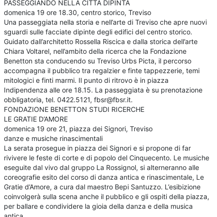
PASSEGGIANDO NELLA CITTÀ DIPINTA
domenica 19 ore 18.30, centro storico, Treviso
Una passeggiata nella storia e nell’arte di Treviso che apre nuovi
sguardi sulle facciate dipinte degli edifici del centro storico.
Guidato dall’architetto Rossella Riscica e dalla storica dell’arte
Chiara Voltarel, nell’ambito della ricerca che la Fondazione
Benetton sta conducendo su Treviso Urbs Picta, il percorso
accompagna il pubblico tra regalzier e finte tappezzerie, temi
mitologici e finti marmi. Il punto di ritrovo è in piazza
Indipendenza alle ore 18.15. La passeggiata è su prenotazione
obbligatoria, tel. 0422.5121, fbsr@fbsr.it.
FONDAZIONE BENETTON STUDI RICERCHE
LE GRATIE D’AMORE
domenica 19 ore 21, piazza dei Signori, Treviso
danze e musiche rinascimentali
La serata prosegue in piazza dei Signori e si propone di far
rivivere le feste di corte e di popolo del Cinquecento. Le musiche
eseguite dal vivo dal gruppo La Rossignol, si alterneranno alle
coreografie esito del corso di danza antica e rinascimentale, Le
Gratie d’Amore, a cura dal maestro Bepi Santuzzo. L’esibizione
coinvolgerà sulla scena anche il pubblico e gli ospiti della piazza,
per ballare e condividere la gioia della danza e della musica
antica.