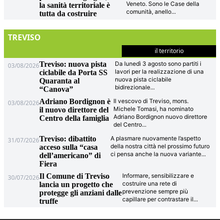
Veneto. Sono le Case della
la sanità territoriale è
comunità, anello
...
tutta da costruire
TREVISO
il territorio
Treviso: nuova pista
Da lunedì 3 agosto sono partiti i
03/08/2026
lavori per la realizzazione di una
ciclabile da Porta SS
nuova pista ciclabile
Quaranta al
bidirezionale
...
“Canova”
Adriano Bordignon è
Il vescovo di Treviso, mons.
03/08/2026
Michele Tomasi, ha nominato
il nuovo direttore del
Adriano Bordignon nuovo direttore
Centro della famiglia
del Centro
...
Treviso: dibattito
A plasmare nuovamente l’aspetto
31/07/2026
della nostra città nel prossimo futuro
acceso sulla “casa
ci pensa anche la nuova variante
...
dell’americano” di
Fiera
Il Comune di Treviso
Informare, sensibilizzare e
30/07/2026
costruire una rete di
lancia un progetto che
prevenzione sempre più
protegge gli anziani dalle
capillare per contrastare il
...
truffe