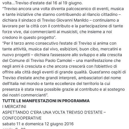
volta…Treviso d’estate dal 16 al 19 giugno.
“Treviso ancora una volta diventa palcoscenico di eventi, musica
e tante iniziative che stanno contribuendo al rilancio cittadino –
dichiara il sindaco di Treviso Giovanni Manildo – continuiamo a
lavorare per la città con il contributo e la partecipazione di tante
forze vive, dai commercianti ai musicisti, che insieme a noi
credono in questo progetto”.
“Per il terzo anno consecutivo l’estate di Treviso si anima con
tante attività, musica dal vivo, esibizioni, buon cibo, mercatini e
nuovo progetti – dichiara l’assessore allo sviluppo e alla crescita
del Comune di Treviso Paolo Camolei – una manifestazione che
negli anni è cresciuta e che ancora crescerà con l’obiettivo di
offrire alla città degli eventi di grande qualità. Quest’anno ospiti di
Treviso d’estate anche grandi interpreti, ambasciatori del nome
dell’Italia nel mondo e tante eccellenze del territorio la cui
presenza è stata resa possibile grazie al contributo e al sostegno
dei nostri commercianti”.
TUTTE LE MANIFESTAZIONI IN PROGRAMMA
I MERCATINI
ASPETTANDO C'ERA UNA VOLTA TREVISO D'ESTATE –
CONFCOOPERATIVE
sabato 11 e domenica 12 giugno 2016