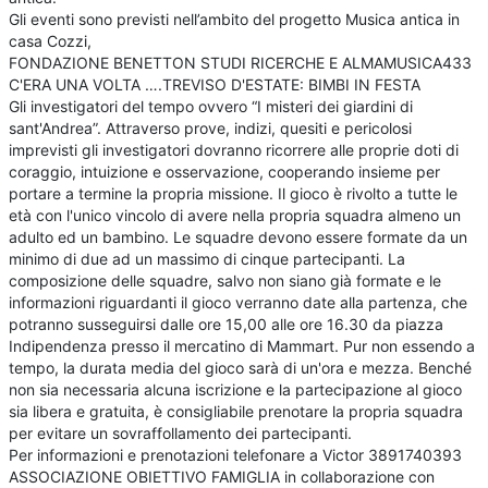
Gli eventi sono previsti nell’ambito del progetto Musica antica in
casa Cozzi,
FONDAZIONE BENETTON STUDI RICERCHE E ALMAMUSICA433
C'ERA UNA VOLTA ….TREVISO D'ESTATE: BIMBI IN FESTA
Gli investigatori del tempo ovvero “I misteri dei giardini di
sant'Andrea”. Attraverso prove, indizi, quesiti e pericolosi
imprevisti gli investigatori dovranno ricorrere alle proprie doti di
coraggio, intuizione e osservazione, cooperando insieme per
portare a termine la propria missione. Il gioco è rivolto a tutte le
età con l'unico vincolo di avere nella propria squadra almeno un
adulto ed un bambino. Le squadre devono essere formate da un
minimo di due ad un massimo di cinque partecipanti. La
composizione delle squadre, salvo non siano già formate e le
informazioni riguardanti il gioco verranno date alla partenza, che
potranno susseguirsi dalle ore 15,00 alle ore 16.30 da piazza
Indipendenza presso il mercatino di Mammart. Pur non essendo a
tempo, la durata media del gioco sarà di un'ora e mezza. Benché
non sia necessaria alcuna iscrizione e la partecipazione al gioco
sia libera e gratuita, è consigliabile prenotare la propria squadra
per evitare un sovraffollamento dei partecipanti.
Per informazioni e prenotazioni telefonare a Victor 3891740393
ASSOCIAZIONE OBIETTIVO FAMIGLIA in collaborazione con