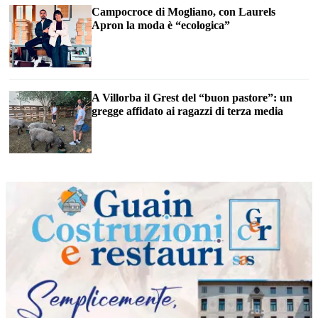
Campocroce di Mogliano, con Laurels
Apron la moda è “ecologica”
A Villorba il Grest del “buon pastore”: un
gregge affidato ai ragazzi di terza media