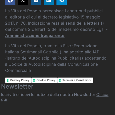
La Vita del Popolo percepisce i contributi pubblici
all’editoria di cui al decreto legislativo 15 maggio
2017, n. 70. Indicazione resa ai sensi della lettera f)
del comma 2 dell'art. 5 del medesimo decreto Lgs. -
Amministrazione trasparente
La Vita del Popolo, tramite la Fisc (Federazione
Italiana Settimanali Cattolici), ha aderito allo IAP
(Istituto dell’Autodisciplina Pubblicitaria) accettando
il Codice di Autodisciplina della Comunicazione
Commerciale
Privacy Policy
Cookie Policy
Termini e Condizioni
Newsletter
Iscriviti e ricevi le notizie della nostra Newsletter
Clicca
qui