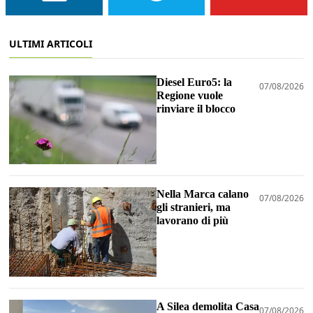
ULTIMI ARTICOLI
Diesel Euro5: la
07/08/2026
Regione vuole
rinviare il blocco
Nella Marca calano
07/08/2026
gli stranieri, ma
lavorano di più
A Silea demolita Casa
07/08/2026