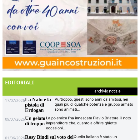
EDITORIALI
archivio notizie
La Nato e la
Purtroppo, questi sono anni calamitosi, nei
17/07/2026
quali più di qualche potenza e gruppo armato
pistola di
sono animati
...
Erdogan
Un gelato
La polemica l’ha innescata Flavio Briatore, il noto
09/07/2026
imprenditore che, quanto a offrire ghiotte
di troppo
occasioni
...
Rosy Bindi sul voto del
Quello italiano è stato un
01/06/2026