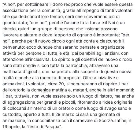
“A noi”, per sottolineare il dono reciproco che vuole essere questa
associazione per la comunità, grazie all’impegno di tanti volontari
che qui dedicano il loro tempo, certi che riceveranno più di
quanto dato; “con noi”, perché l’unione fa la forza e il Noi è un
circolo, quindi un gruppo di persone che insieme possono
lavorare e aiutare e dove l’apporto di ognuno è importante; “per
noi”, perché per il nuovo circolo ogni età conta e ciascuno è il
benvenuto: ecco dunque che saranno pensate e organizzate
attività per persone di tutte le età, dai bambini agli anziani, con
attenzione all’inclusività. Lo spirito e gli obiettivi del nuovo circolo
sono stati condivisi con tutta la parrocchia, attraverso una
mattinata di giochi, che ha portato alla scoperta di questa nuova
realtà e anche alla raccolta di proposte. Oltre a iniziative e
animazioni, i volontari, circa 20, si occuperanno di riaprire il bar
dell’oratorio la domenica mattina e, magari, anche in altri momenti:
il bar, tuttavia, non vuole essere solo un luogo di ristoro, ma anche
di aggregazione per grandi e piccoli, ritornando all’idea originaria
di collocarsi all’interno di un oratorio come luogo di svago sano e
custodito, aperto a tutti. Il 29 marzo ci sarà una giornata di
animazione, in concomitanza con il carnevale di Scorzè. Infine, il
19 aprile, la “festa di Pasqua”.