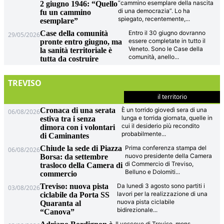
“cammino esemplare della nascita
2 giugno 1946: “Quello
di una democrazia”. Lo ha
fu un cammino
spiegato, recentemente,
...
esemplare”
Case della comunità
Entro il 30 giugno dovranno
29/05/2026
essere completate in tutto il
pronte entro giugno, ma
Veneto. Sono le Case della
la sanità territoriale è
comunità, anello
...
tutta da costruire
TREVISO
il territorio
Cronaca di una serata
È un torrido giovedì sera di una
06/08/2026
lunga e torrida giornata, quelle in
estiva tra i senza
cui il desiderio più recondito
dimora con i volontari
probabilmente
...
di Caminantes
Chiude la sede di Piazza
Prima conferenza stampa del
06/08/2026
nuovo presidente della Camera
Borsa: da settembre
di Commercio di Treviso,
trasloco della Camera di
Belluno e Dolomiti
...
commercio
Treviso: nuova pista
Da lunedì 3 agosto sono partiti i
03/08/2026
lavori per la realizzazione di una
ciclabile da Porta SS
nuova pista ciclabile
Quaranta al
bidirezionale
...
“Canova”
Il vescovo di Treviso, mons.