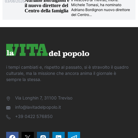
Adriano Bordignon è
03/08/2026
Michele Tomasi, ha nominato
il nuovo direttore del
Adriano Bordignon nuovo direttore
Centro della famiglia
del Centro
...
i tempi cambiati e, rispetto al passato, si è stravolto il quadro
culturale, ma la missione che ancora anima il giornale è
sempre la stessa.
Via Longhin 7, 31100 Treviso
info@lavitadelpopolo.it
+39 0422 576850