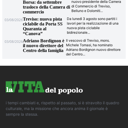
nuovo presidente della Camera
Borsa: da settembre
di Commercio di Treviso,
trasloco della Camera di
Belluno e Dolomiti
...
commercio
Treviso: nuova pista
Da lunedì 3 agosto sono partiti i
03/08/2026
lavori per la realizzazione di una
ciclabile da Porta SS
nuova pista ciclabile
Quaranta al
bidirezionale
...
“Canova”
Adriano Bordignon è
Il vescovo di Treviso, mons.
03/08/2026
Michele Tomasi, ha nominato
il nuovo direttore del
Adriano Bordignon nuovo direttore
Centro della famiglia
del Centro
...
i tempi cambiati e, rispetto al passato, si è stravolto il quadro
culturale, ma la missione che ancora anima il giornale è
sempre la stessa.