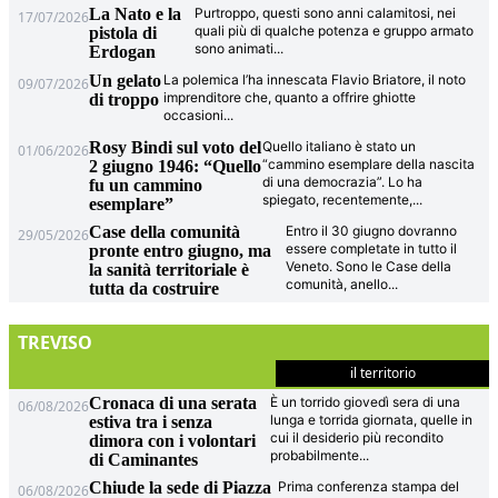
La Nato e la
Purtroppo, questi sono anni calamitosi, nei
17/07/2026
quali più di qualche potenza e gruppo armato
pistola di
sono animati
...
Erdogan
Un gelato
La polemica l’ha innescata Flavio Briatore, il noto
09/07/2026
imprenditore che, quanto a offrire ghiotte
di troppo
occasioni
...
Rosy Bindi sul voto del
Quello italiano è stato un
01/06/2026
“cammino esemplare della nascita
2 giugno 1946: “Quello
di una democrazia”. Lo ha
fu un cammino
spiegato, recentemente,
...
esemplare”
Case della comunità
Entro il 30 giugno dovranno
29/05/2026
essere completate in tutto il
pronte entro giugno, ma
Veneto. Sono le Case della
la sanità territoriale è
comunità, anello
...
tutta da costruire
TREVISO
il territorio
Cronaca di una serata
È un torrido giovedì sera di una
06/08/2026
lunga e torrida giornata, quelle in
estiva tra i senza
cui il desiderio più recondito
dimora con i volontari
probabilmente
...
di Caminantes
Chiude la sede di Piazza
Prima conferenza stampa del
06/08/2026