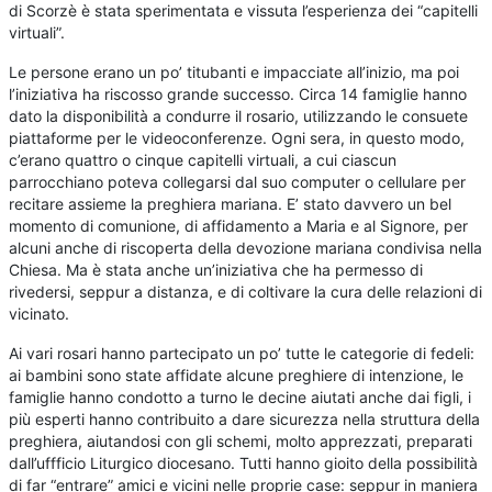
di Scorzè è stata sperimentata e vissuta l’esperienza dei “capitelli
virtuali”.
Le persone erano un po’ titubanti e impacciate all’inizio, ma poi
l’iniziativa ha riscosso grande successo. Circa 14 famiglie hanno
dato la disponibilità a condurre il rosario, utilizzando le consuete
piattaforme per le videoconferenze. Ogni sera, in questo modo,
c’erano quattro o cinque capitelli virtuali, a cui ciascun
parrocchiano poteva collegarsi dal suo computer o cellulare per
recitare assieme la preghiera mariana. E’ stato davvero un bel
momento di comunione, di affidamento a Maria e al Signore, per
alcuni anche di riscoperta della devozione mariana condivisa nella
Chiesa. Ma è stata anche un’iniziativa che ha permesso di
rivedersi, seppur a distanza, e di coltivare la cura delle relazioni di
vicinato.
Ai vari rosari hanno partecipato un po’ tutte le categorie di fedeli:
ai bambini sono state affidate alcune preghiere di intenzione, le
famiglie hanno condotto a turno le decine aiutati anche dai figli, i
più esperti hanno contribuito a dare sicurezza nella struttura della
preghiera, aiutandosi con gli schemi, molto apprezzati, preparati
dall’uffficio Liturgico diocesano. Tutti hanno gioito della possibilità
di far “entrare” amici e vicini nelle proprie case: seppur in maniera