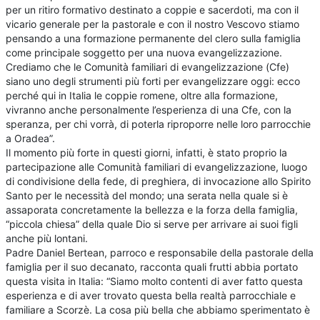
per un ritiro formativo destinato a coppie e sacerdoti, ma con il
vicario generale per la pastorale e con il nostro Vescovo stiamo
pensando a una formazione permanente del clero sulla famiglia
come principale soggetto per una nuova evangelizzazione.
Crediamo che le Comunità familiari di evangelizzazione (Cfe)
siano uno degli strumenti più forti per evangelizzare oggi: ecco
perché qui in Italia le coppie romene, oltre alla formazione,
vivranno anche personalmente l’esperienza di una Cfe, con la
speranza, per chi vorrà, di poterla riproporre nelle loro parrocchie
a Oradea”.
Il momento più forte in questi giorni, infatti, è stato proprio la
partecipazione alle Comunità familiari di evangelizzazione, luogo
di condivisione della fede, di preghiera, di invocazione allo Spirito
Santo per le necessità del mondo; una serata nella quale si è
assaporata concretamente la bellezza e la forza della famiglia,
“piccola chiesa” della quale Dio si serve per arrivare ai suoi figli
anche più lontani.
Padre Daniel Bertean, parroco e responsabile della pastorale della
famiglia per il suo decanato, racconta quali frutti abbia portato
questa visita in Italia: “Siamo molto contenti di aver fatto questa
esperienza e di aver trovato questa bella realtà parrocchiale e
familiare a Scorzè. La cosa più bella che abbiamo sperimentato è