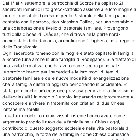
Dal 1° al 4 settembre la parrocchia di Scorzè ha ospitato 21
sacerdoti romeni di rito greco-cattolico assieme alle loro mogli e al
loro responsabile diocesano per la Pastorale della famiglia, in
contatto con il parroco, don Massimo Gallina, per uno scambio e
una collaborazione a livello di pastorale familiare. Provengono
tutti dalla diocesi di Oràdea, che si trova nella parte nord-
occidentale della Romania, ai confini con l’Ungheria, nella regione
della Transilvania.
Ogni sacerdote romeno con la moglie è stato ospitato in famiglia
a Scorzè (una anche in una famiglia di Robegano). Si è trattato di
una visita formativa, che ha avuto come scopo principale
l’approfondimento per i sacerdoti e le loro mogli di temi di
pastorale familiare e delle nuove modalità di evangelizzazione
che la famiglia cristiana oggi sta percorrendo in occidente. E’
stata però anche un’occasione preziosa per vivere la dimensione
dell’ecclesialità in modo più ampio, imparando reciprocamente a
conoscere e a vivere in fraternità con cristiani di due Chiese
lontane ma sorelle.
I quattro incontri formativi vissuti insieme hanno avuto come
argomento proprio il ruolo della famiglia nella Chiesa oggi, il
contributo di questo soggetto ecclesiale nella vita pastorale di
una parrocchia, la forza della famiglia come Chiesa domestica