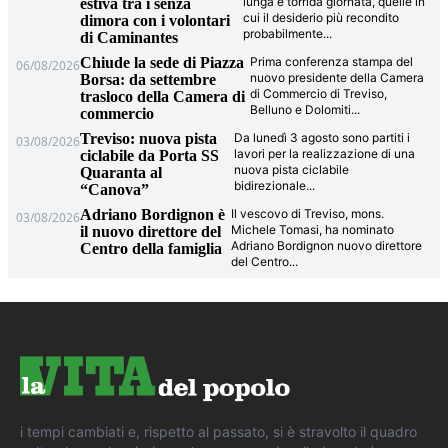
lunga e torrida giornata, quelle in
estiva tra i senza
cui il desiderio più recondito
dimora con i volontari
probabilmente
...
di Caminantes
Chiude la sede di Piazza
Prima conferenza stampa del
06/08/2026
nuovo presidente della Camera
Borsa: da settembre
di Commercio di Treviso,
trasloco della Camera di
Belluno e Dolomiti
...
commercio
Treviso: nuova pista
Da lunedì 3 agosto sono partiti i
03/08/2026
lavori per la realizzazione di una
ciclabile da Porta SS
nuova pista ciclabile
Quaranta al
bidirezionale
...
“Canova”
Adriano Bordignon è
Il vescovo di Treviso, mons.
03/08/2026
Michele Tomasi, ha nominato
il nuovo direttore del
Adriano Bordignon nuovo direttore
Centro della famiglia
del Centro
...
i tempi cambiati e, rispetto al passato, si è stravolto il quadro