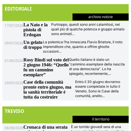
EDITORIALI
archivio notizie
La Nato e la
Purtroppo, questi sono anni calamitosi, nei
17/07/2026
quali più di qualche potenza e gruppo armato
pistola di
sono animati
...
Erdogan
Un gelato
La polemica l’ha innescata Flavio Briatore, il noto
09/07/2026
imprenditore che, quanto a offrire ghiotte
di troppo
occasioni
...
Rosy Bindi sul voto del
Quello italiano è stato un
01/06/2026
“cammino esemplare della nascita
2 giugno 1946: “Quello
di una democrazia”. Lo ha
fu un cammino
spiegato, recentemente,
...
esemplare”
Case della comunità
Entro il 30 giugno dovranno
29/05/2026
essere completate in tutto il
pronte entro giugno, ma
Veneto. Sono le Case della
la sanità territoriale è
comunità, anello
...
tutta da costruire
TREVISO
il territorio
Cronaca di una serata
È un torrido giovedì sera di una
06/08/2026