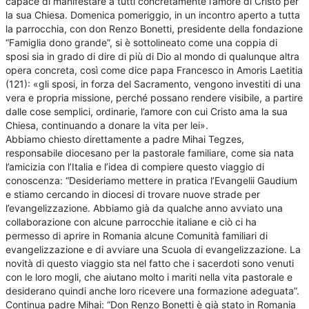
capace di manifestare a tutti concretamente l’amore di Cristo per
la sua Chiesa. Domenica pomeriggio, in un incontro aperto a tutta
la parrocchia, con don Renzo Bonetti, presidente della fondazione
“Famiglia dono grande”, si è sottolineato come una coppia di
sposi sia in grado di dire di più di Dio al mondo di qualunque altra
opera concreta, così come dice papa Francesco in Amoris Laetitia
(121): «gli sposi, in forza del Sacramento, vengono investiti di una
vera e propria missione, perché possano rendere visibile, a partire
dalle cose semplici, ordinarie, l’amore con cui Cristo ama la sua
Chiesa, continuando a donare la vita per lei».
Abbiamo chiesto direttamente a padre Mihai Tegzes,
responsabile diocesano per la pastorale familiare, come sia nata
l’amicizia con l’Italia e l’idea di compiere questo viaggio di
conoscenza: “Desideriamo mettere in pratica l’Evangelii Gaudium
e stiamo cercando in diocesi di trovare nuove strade per
l’evangelizzazione. Abbiamo già da qualche anno avviato una
collaborazione con alcune parrocchie italiane e ciò ci ha
permesso di aprire in Romania alcune Comunità familiari di
evangelizzazione e di avviare una Scuola di evangelizzazione. La
novità di questo viaggio sta nel fatto che i sacerdoti sono venuti
con le loro mogli, che aiutano molto i mariti nella vita pastorale e
desiderano quindi anche loro ricevere una formazione adeguata”.
Continua padre Mihai: “Don Renzo Bonetti è già stato in Romania