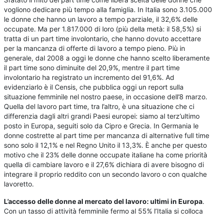
vogliono dedicare più tempo alla famiglia. In Italia sono 3.105.000
le donne che hanno un lavoro a tempo parziale, il 32,6% delle
occupate. Ma per 1.817.000 di loro (più della metà: il 58,5%) si
tratta di un part time involontario, che hanno dovuto accettare
per la mancanza di offerte di lavoro a tempo pieno. Più in
generale, dal 2008 a oggi le donne che hanno scelto liberamente
il part time sono diminuite del 20,9%, mentre il part time
involontario ha registrato un incremento del 91,6%. Ad
evidenziarlo è il Censis, che pubblica oggi un report sulla
situazione femminile nel nostro paese, in occasione dell’8 marzo.
Quella del lavoro part time, tra l’altro, è una situazione che ci
differenzia dagli altri grandi Paesi europei: siamo al terz’ultimo
posto in Europa, seguiti solo da Cipro e Grecia. In Germania le
donne costrette al part time per mancanza di alternative full time
sono solo il 12,1% e nel Regno Unito il 13,3%. È anche per questo
motivo che il 23% delle donne occupate italiane ha come priorità
quella di cambiare lavoro e il 27,6% dichiara di avere bisogno di
integrare il proprio reddito con un secondo lavoro o con qualche
lavoretto.
L’accesso delle donne al mercato del lavoro: ultimi in Europa
.
Con un tasso di attività femminile fermo al 55% l’Italia si colloca