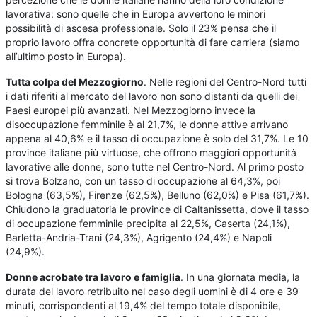
lavorativa: sono quelle che in Europa avvertono le minori
possibilità di ascesa professionale. Solo il 23% pensa che il
proprio lavoro offra concrete opportunità di fare carriera (siamo
all’ultimo posto in Europa).
Tutta colpa del Mezzogiorno
. Nelle regioni del Centro-Nord tutti
i dati riferiti al mercato del lavoro non sono distanti da quelli dei
Paesi europei più avanzati. Nel Mezzogiorno invece la
disoccupazione femminile è al 21,7%, le donne attive arrivano
appena al 40,6% e il tasso di occupazione è solo del 31,7%. Le 10
province italiane più virtuose, che offrono maggiori opportunità
lavorative alle donne, sono tutte nel Centro-Nord. Al primo posto
si trova Bolzano, con un tasso di occupazione al 64,3%, poi
Bologna (63,5%), Firenze (62,5%), Belluno (62,0%) e Pisa (61,7%).
Chiudono la graduatoria le province di Caltanissetta, dove il tasso
di occupazione femminile precipita al 22,5%, Caserta (24,1%),
Barletta-Andria-Trani (24,3%), Agrigento (24,4%) e Napoli
(24,9%).
Donne acrobate tra lavoro e famiglia
. In una giornata media, la
durata del lavoro retribuito nel caso degli uomini è di 4 ore e 39
minuti, corrispondenti al 19,4% del tempo totale disponibile,