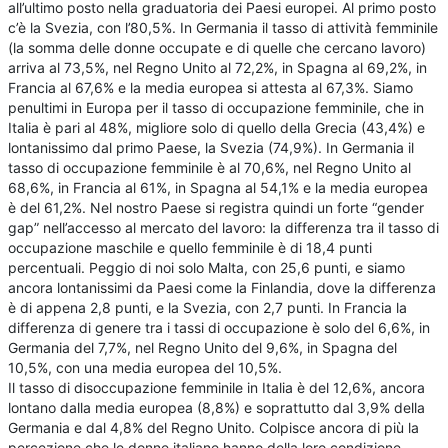
all’ultimo posto nella graduatoria dei Paesi europei. Al primo posto
c’è la Svezia, con l’80,5%. In Germania il tasso di attività femminile
(la somma delle donne occupate e di quelle che cercano lavoro)
arriva al 73,5%, nel Regno Unito al 72,2%, in Spagna al 69,2%, in
Francia al 67,6% e la media europea si attesta al 67,3%. Siamo
penultimi in Europa per il tasso di occupazione femminile, che in
Italia è pari al 48%, migliore solo di quello della Grecia (43,4%) e
lontanissimo dal primo Paese, la Svezia (74,9%). In Germania il
tasso di occupazione femminile è al 70,6%, nel Regno Unito al
68,6%, in Francia al 61%, in Spagna al 54,1% e la media europea
è del 61,2%. Nel nostro Paese si registra quindi un forte “gender
gap” nell’accesso al mercato del lavoro: la differenza tra il tasso di
occupazione maschile e quello femminile è di 18,4 punti
percentuali. Peggio di noi solo Malta, con 25,6 punti, e siamo
ancora lontanissimi da Paesi come la Finlandia, dove la differenza
è di appena 2,8 punti, e la Svezia, con 2,7 punti. In Francia la
differenza di genere tra i tassi di occupazione è solo del 6,6%, in
Germania del 7,7%, nel Regno Unito del 9,6%, in Spagna del
10,5%, con una media europea del 10,5%.
Il tasso di disoccupazione femminile in Italia è del 12,6%, ancora
lontano dalla media europea (8,8%) e soprattutto dal 3,9% della
Germania e dal 4,8% del Regno Unito. Colpisce ancora di più la
percezione che le donne italiane hanno della loro condizione