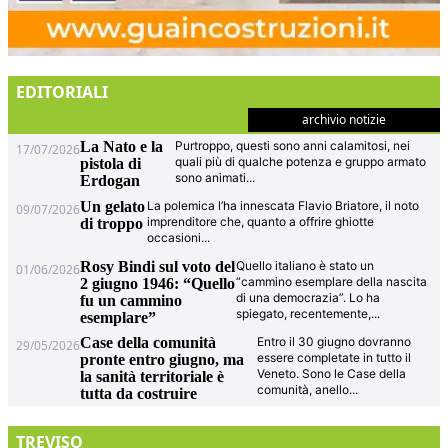
EDITORIALI
archivio notizie
La Nato e la
Purtroppo, questi sono anni calamitosi, nei
17/07/2026
quali più di qualche potenza e gruppo armato
pistola di
sono animati
...
Erdogan
Un gelato
La polemica l’ha innescata Flavio Briatore, il noto
09/07/2026
imprenditore che, quanto a offrire ghiotte
di troppo
occasioni
...
Rosy Bindi sul voto del
Quello italiano è stato un
01/06/2026
“cammino esemplare della nascita
2 giugno 1946: “Quello
di una democrazia”. Lo ha
fu un cammino
spiegato, recentemente,
...
esemplare”
Case della comunità
Entro il 30 giugno dovranno
29/05/2026
essere completate in tutto il
pronte entro giugno, ma
Veneto. Sono le Case della
la sanità territoriale è
comunità, anello
...
tutta da costruire
TREVISO