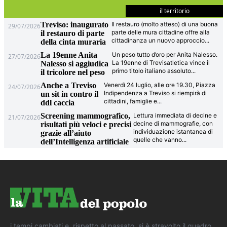
il territorio
Treviso: inaugurato
Il restauro (molto atteso) di una buona
29/07/2026
parte delle mura cittadine offre alla
il restauro di parte
cittadinanza un nuovo approccio
...
della cinta muraria
La 19enne Anita
Un peso tutto d’oro per Anita Nalesso.
27/07/2026
La 19enne di Trevisatletica vince il
Nalesso si aggiudica
primo titolo italiano assoluto
...
il tricolore nel peso
Anche a Treviso
Venerdì 24 luglio, alle ore 19.30, Piazza
24/07/2026
Indipendenza a Treviso si riempirà di
un sit in contro il
cittadini, famiglie e
...
ddl caccia
Screening mammografico,
Lettura immediata di decine e
21/07/2026
decine di mammografie, con
risultati più veloci e precisi
individuazione istantanea di
grazie all’aiuto
quelle che vanno
...
dell’Intelligenza artificiale
i tempi cambiati e, rispetto al passato, si è stravolto il quadro