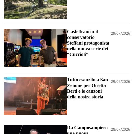
Castelfranco: il
29/07/2026
conservatorio
Steffani protagonista
nella nuova serie dei
“Cuccioli”
Tutto esaurito a San
29/07/2026
Zenone per Orietta
Berti e le canzoni
della nostra storia
Da Camposampiero
28/07/2026
una nuova