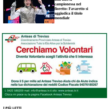
campionessa nel
fioretto: Favaretto si
aggiudica il titolo
mondiale
I PIÙ LETTI