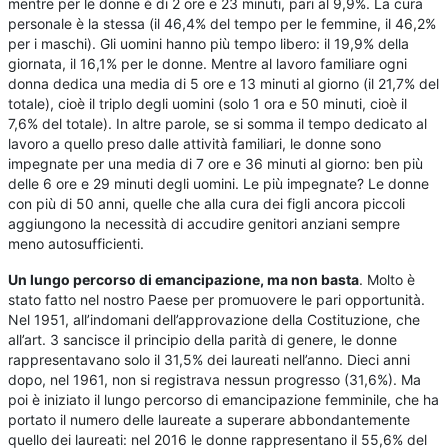
mentre per le donne è di 2 ore e 23 minuti, pari al 9,9%. La cura
personale è la stessa (il 46,4% del tempo per le femmine, il 46,2%
per i maschi). Gli uomini hanno più tempo libero: il 19,9% della
giornata, il 16,1% per le donne. Mentre al lavoro familiare ogni
donna dedica una media di 5 ore e 13 minuti al giorno (il 21,7% del
totale), cioè il triplo degli uomini (solo 1 ora e 50 minuti, cioè il
7,6% del totale). In altre parole, se si somma il tempo dedicato al
lavoro a quello preso dalle attività familiari, le donne sono
impegnate per una media di 7 ore e 36 minuti al giorno: ben più
delle 6 ore e 29 minuti degli uomini. Le più impegnate? Le donne
con più di 50 anni, quelle che alla cura dei figli ancora piccoli
aggiungono la necessità di accudire genitori anziani sempre
meno autosufficienti.
Un lungo percorso di emancipazione, ma non basta
. Molto è
stato fatto nel nostro Paese per promuovere le pari opportunità.
Nel 1951, all’indomani dell’approvazione della Costituzione, che
all’art. 3 sancisce il principio della parità di genere, le donne
rappresentavano solo il 31,5% dei laureati nell’anno. Dieci anni
dopo, nel 1961, non si registrava nessun progresso (31,6%). Ma
poi è iniziato il lungo percorso di emancipazione femminile, che ha
portato il numero delle laureate a superare abbondantemente
quello dei laureati: nel 2016 le donne rappresentano il 55,6% del