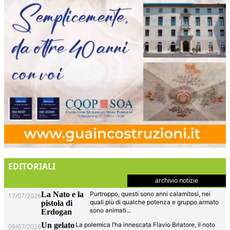
EDITORIALI
archivio notizie
La Nato e la
Purtroppo, questi sono anni calamitosi, nei
17/07/2026
quali più di qualche potenza e gruppo armato
pistola di
sono animati
...
Erdogan
Un gelato
La polemica l’ha innescata Flavio Briatore, il noto
09/07/2026