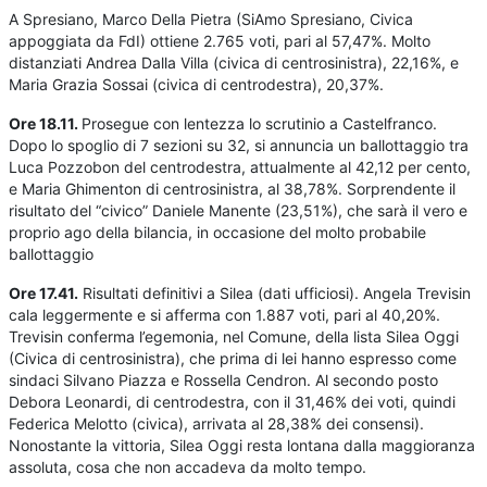
A Spresiano, Marco Della Pietra (SiAmo Spresiano, Civica
appoggiata da FdI) ottiene 2.765 voti, pari al 57,47%. Molto
distanziati Andrea Dalla Villa (civica di centrosinistra), 22,16%, e
Maria Grazia Sossai (civica di centrodestra), 20,37%.
Ore 18.11.
Prosegue con lentezza lo scrutinio a Castelfranco.
Dopo lo spoglio di 7 sezioni su 32, si annuncia un ballottaggio tra
Luca Pozzobon del centrodestra, attualmente al 42,12 per cento,
e Maria Ghimenton di centrosinistra, al 38,78%. Sorprendente il
risultato del “civico” Daniele Manente (23,51%), che sarà il vero e
proprio ago della bilancia, in occasione del molto probabile
ballottaggio
Ore 17.41.
Risultati definitivi a Silea (dati ufficiosi). Angela Trevisin
cala leggermente e si afferma con 1.887 voti, pari al 40,20%.
Trevisin conferma l’egemonia, nel Comune, della lista Silea Oggi
(Civica di centrosinistra), che prima di lei hanno espresso come
sindaci Silvano Piazza e Rossella Cendron. Al secondo posto
Debora Leonardi, di centrodestra, con il 31,46% dei voti, quindi
Federica Melotto (civica), arrivata al 28,38% dei consensi).
Nonostante la vittoria, Silea Oggi resta lontana dalla maggioranza
assoluta, cosa che non accadeva da molto tempo.