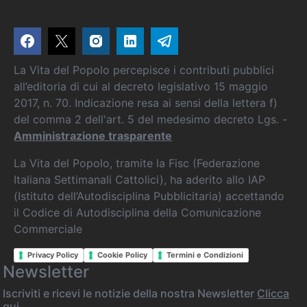
La Vita del Popolo percepisce i contributi pubblici
all’editoria di cui al decreto legislativo 15 maggio
2017, n. 70. Indicazione resa ai sensi della lettera f)
del comma 2 dell'art. 5 del medesimo decreto Lgs. -
Amministrazione trasparente
La Vita del Popolo, tramite la Fisc (Federazione
Italiana Settimanali Cattolici), ha aderito allo IAP
(Istituto dell’Autodisciplina Pubblicitaria) accettando
il Codice di Autodisciplina della Comunicazione
Commerciale
Privacy Policy
Cookie Policy
Termini e Condizioni
Newsletter
Iscriviti e ricevi le notizie della nostra Newsletter
Clicca
qui