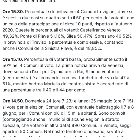
Martella, del centrosinistra.
Ore 15.30.
Percentuale definitiva nei 4 Comuni trevigiani, dove si
è scesi in due casi su quattro sotto il 50 per cento dei votanti, con
un calo della partecipazione di circa 10 punti, rispetto all’autunno
2020. Queste le percentuali di votanti: Castelfranco Veneto
49,32%, Ponte di Piave 51,16%, Silea 50,47%, Spresiano 46,52%.
In provincia di Treviso la percentuale complessiva, contando
anche i Comuni della Sinistra Piave, è del 48,85%.
Ore 15.10.
Percentuale di votanti bassa, probabilmente sotto il
50% nei 4 Comuni al voto. La prima notizia arriva da Venezia,
dove secondo l’exit poll Opinio per la Rai, Simone Venturini
(centrodestra) è al comando, con una forchetta che va dal 47 al
51%, mentre Andrea Martella del centrosinistra è accreditato di
una percentuale tra il 40 e il 44 per cento
Ore 14.50.
Domenica 24 (ore 7-23) e lunedì 25 maggio (ore 7-15)
si vota per le elezioni Comunali, con eventuale ballottaggio il 7 e 8
giugno, per i Comuni con più di 15 mila abitanti. Sono coinvolti
(conteggiando anche i municipi di alcune Regioni a statuto
speciale, che votano in altra data) 896 Comuni. In Veneto, seggi
aperti in 50 Comuni. Nel nostro territorio diocesano, si vota a