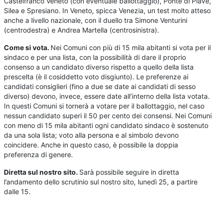
Castelfranco Veneto (con eventuale ballottaggio), Ponte di Piave,
Silea e Spresiano. In Veneto, spicca Venezia, un test molto atteso
anche a livello nazionale, con il duello tra Simone Venturini
(centrodestra) e Andrea Martella (centrosinistra).
Come si vota.
Nei Comuni con più di 15 mila abitanti si vota per il
sindaco e per una lista, con la possibilità di dare il proprio
consenso a un candidato diverso rispetto a quello della lista
prescelta (è il cosiddetto voto disgiunto). Le preferenze ai
candidati consiglieri (fino a due se date ai candidati di sesso
diverso) devono, invece, essere date all’interno della lista votata.
In questi Comuni si tornerà a votare per il ballottaggio, nel caso
nessun candidato superi il 50 per cento dei consensi. Nei Comuni
con meno di 15 mila abitanti ogni candidato sindaco è sostenuto
da una sola lista; voto alla persona e al simbolo devono
coincidere. Anche in questo caso, è possibile la doppia
preferenza di genere.
Diretta sul nostro sito.
Sarà possibile seguire in diretta
l’andamento dello scrutinio sul nostro sito, lunedì 25, a partire
dalle 15.