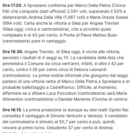
Ore 17.20.
A Spresiano conferma per Marco Della Pietra (Civica-
FdI) che conquista (dati ufficiosi) 2.591 voti, superando il 50% e
distanziando Andrea Dalla Villa (1.067 voti) e Maria Grazia Sossai
(994 voti). Certa anche la vittoria a Silea per Angela Trevisin
(Silea oggi, civica e centrosinistra), che a scrutinio quasi
compleato è al 43 per cento. A Ponte di Piave Matteo Buso
(centrodestra) pare in vantaggio.
Ore 16.30.
Angela Trevisin, di Silea oggi, è vicina alla vittoria,
secondo i risultati di 4 seggi su 10. La candidata della lista che
amministra il Comune da circa vent’anni, infatti, è oltre il 42 per
cento, contro il 29 per cento circa di Debora Leonardi
(centrodestra). Le prime notizie informali che giungono dai seggi
parlano di una vittoria netta di Marco Della Pietra a Spresiano e di
probabile ballottaggio a Castelfranco. Difficile, al momento,
affermare se a sfidare Luca Pozzobon (centrodestra) sarà Maria
Ghimenton (centrosinistra) o Daniele Manente (Civiche di centro).
Ore 16.15.
La prima proiezione (e dunque su dati reali) Opinio Rai
consolida il vantaggio di Simone Venturini a Venezia. Il candidato
del centrodestra è stimato al 50,7 per cento e può, quindi,
vincere al primo turno. Deludente 37 per cento di Andrea