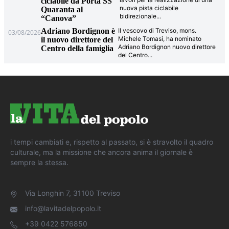
ciclabile da Porta SS
nuova pista ciclabile
Quaranta al
bidirezionale
...
“Canova”
Adriano Bordignon è
Il vescovo di Treviso, mons.
03/08/2026
Michele Tomasi, ha nominato
il nuovo direttore del
Adriano Bordignon nuovo direttore
Centro della famiglia
del Centro
...
i tempi cambiati e, rispetto al passato, si è stravolto il quadro
culturale, ma la missione che ancora anima il giornale è
sempre la stessa.
Via Longhin 7, 31100 Treviso
info@lavitadelpopolo.it
+39 0422 576850