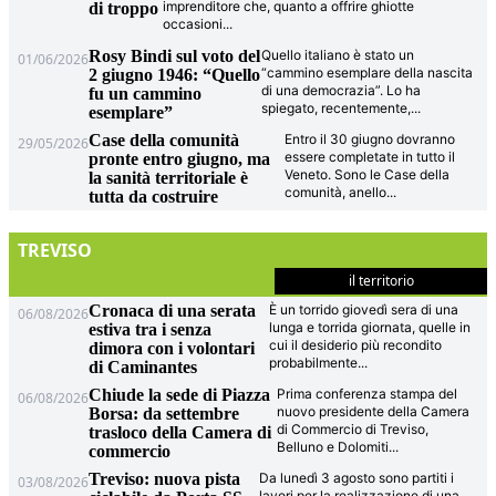
imprenditore che, quanto a offrire ghiotte
di troppo
occasioni
...
Rosy Bindi sul voto del
Quello italiano è stato un
01/06/2026
“cammino esemplare della nascita
2 giugno 1946: “Quello
di una democrazia”. Lo ha
fu un cammino
spiegato, recentemente,
...
esemplare”
Case della comunità
Entro il 30 giugno dovranno
29/05/2026
essere completate in tutto il
pronte entro giugno, ma
Veneto. Sono le Case della
la sanità territoriale è
comunità, anello
...
tutta da costruire
TREVISO
il territorio
Cronaca di una serata
È un torrido giovedì sera di una
06/08/2026
lunga e torrida giornata, quelle in
estiva tra i senza
cui il desiderio più recondito
dimora con i volontari
probabilmente
...
di Caminantes
Chiude la sede di Piazza
Prima conferenza stampa del
06/08/2026
nuovo presidente della Camera
Borsa: da settembre
di Commercio di Treviso,
trasloco della Camera di
Belluno e Dolomiti
...
commercio
Treviso: nuova pista
Da lunedì 3 agosto sono partiti i
03/08/2026
lavori per la realizzazione di una