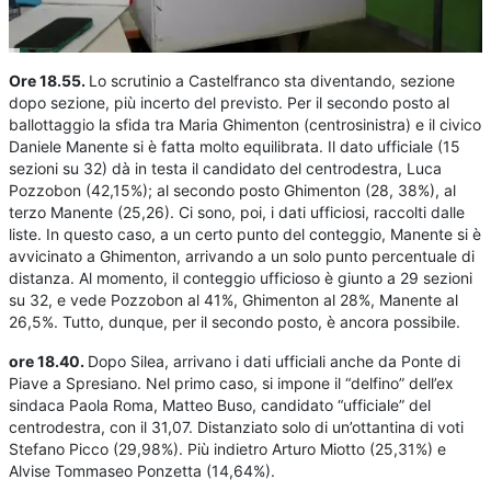
Ore 18.55.
Lo scrutinio a Castelfranco sta diventando, sezione
dopo sezione, più incerto del previsto. Per il secondo posto al
ballottaggio la sfida tra Maria Ghimenton (centrosinistra) e il civico
Daniele Manente si è fatta molto equilibrata. Il dato ufficiale (15
sezioni su 32) dà in testa il candidato del centrodestra, Luca
Pozzobon (42,15%); al secondo posto Ghimenton (28, 38%), al
terzo Manente (25,26). Ci sono, poi, i dati ufficiosi, raccolti dalle
liste. In questo caso, a un certo punto del conteggio, Manente si è
avvicinato a Ghimenton, arrivando a un solo punto percentuale di
distanza. Al momento, il conteggio ufficioso è giunto a 29 sezioni
su 32, e vede Pozzobon al 41%, Ghimenton al 28%, Manente al
26,5%. Tutto, dunque, per il secondo posto, è ancora possibile.
ore 18.40.
Dopo Silea, arrivano i dati ufficiali anche da Ponte di
Piave a Spresiano. Nel primo caso, si impone il “delfino” dell’ex
sindaca Paola Roma, Matteo Buso, candidato “ufficiale” del
centrodestra, con il 31,07. Distanziato solo di un’ottantina di voti
Stefano Picco (29,98%). Più indietro Arturo Miotto (25,31%) e
Alvise Tommaseo Ponzetta (14,64%).