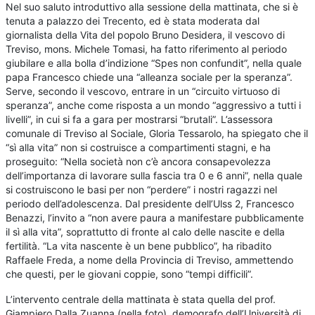
Nel suo saluto introduttivo alla sessione della mattinata, che si è
tenuta a palazzo dei Trecento, ed è stata moderata dal
giornalista della Vita del popolo Bruno Desidera, il vescovo di
Treviso, mons. Michele Tomasi, ha fatto riferimento al periodo
giubilare e alla bolla d’indizione “Spes non confundit”, nella quale
papa Francesco chiede una “alleanza sociale per la speranza”.
Serve, secondo il vescovo, entrare in un “circuito virtuoso di
speranza”, anche come risposta a un mondo “aggressivo a tutti i
livelli”, in cui si fa a gara per mostrarsi “brutali”. L’assessora
comunale di Treviso al Sociale, Gloria Tessarolo, ha spiegato che il
“sì alla vita” non si costruisce a compartimenti stagni, e ha
proseguito: “Nella società non c’è ancora consapevolezza
dell’importanza di lavorare sulla fascia tra 0 e 6 anni”, nella quale
si costruiscono le basi per non “perdere” i nostri ragazzi nel
periodo dell’adolescenza. Dal presidente dell’Ulss 2, Francesco
Benazzi, l’invito a “non avere paura a manifestare pubblicamente
il sì alla vita”, soprattutto di fronte al calo delle nascite e della
fertilità. “La vita nascente è un bene pubblico”, ha ribadito
Raffaele Freda, a nome della Provincia di Treviso, ammettendo
che questi, per le giovani coppie, sono “tempi difficili”.
L’intervento centrale della mattinata è stata quella del prof.
Giampiero Dalla Zuanna (nella foto), demografo dell’Università di