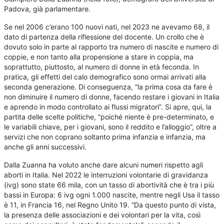
Padova, già parlamentare.
Se nel 2006 c’erano 100 nuovi nati, nel 2023 ne avevamo 68, il
dato di partenza della riflessione del docente. Un crollo che è
dovuto solo in parte al rapporto tra numero di nascite e numero di
coppie, e non tanto alla propensione a stare in coppia, ma
soprattutto, piuttosto, al numero di donne in età feconda. In
pratica, gli effetti del calo demografico sono ormai arrivati alla
seconda generazione. Di conseguenza, “la prima cosa da fare è
non diminuire il numero di donne, facendo restare i giovani in Italia
e aprendo in modo controllato ai flussi migratori”. Si apre, qui, la
partita delle scelte politiche, “poiché niente è pre-determinato, e
le variabili chiave, per i giovani, sono il reddito e l’alloggio”, oltre a
servizi che non coprano soltanto prima infanzia e infanzia, ma
anche gli anni successivi.
Dalla Zuanna ha voluto anche dare alcuni numeri rispetto agli
aborti in Italia. Nel 2022 le interruzioni volontarie di gravidanza
(ivg) sono state 66 mila, con un tasso di abortività che è tra i più
bassi in Europa: 6 ivg ogni 1.000 nascite, mentre negli Usa il tasso
è 11, in Francia 16, nel Regno Unito 19. “Da questo punto di vista,
la presenza delle associazioni e dei volontari per la vita, così