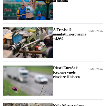
al mondo
A Treviso il
08/08/2026
manifatturiero segna
+4,9%
Diesel Euro5: la
07/08/2026
Regione vuole
rinviare il blocco
Nella Marca calano