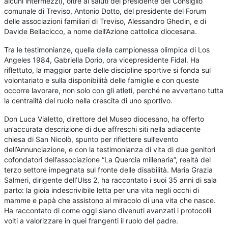
alcuni intermezzi), oltre ai saluti del presidente del Consiglio
comunale di Treviso, Antonio Dotto, del presidente del Forum
delle associazioni familiari di Treviso, Alessandro Ghedin, e di
Davide Bellacicco, a nome dell’Azione cattolica diocesana.
Tra le testimonianze, quella della campionessa olimpica di Los
Angeles 1984, Gabriella Dorio, ora vicepresidente Fidal. Ha
riflettuto, la maggior parte delle discipline sportive si fonda sul
volontariato e sulla disponibilità delle famiglie e con queste
occorre lavorare, non solo con gli atleti, perché ne avvertano tutta
la centralità del ruolo nella crescita di uno sportivo.
Don Luca Vialetto, direttore del Museo diocesano, ha offerto
un’accurata descrizione di due affreschi siti nella adiacente
chiesa di San Nicolò, spunto per riflettere sull’evento
dell’Annunciazione, e con la testimonianza di vita di due genitori
cofondatori dell’associazione “La Quercia millenaria”, realtà del
terzo settore impegnata sul fronte delle disabilità. Maria Grazia
Salmeri, dirigente dell’Ulss 2, ha raccontato i suoi 35 anni di sala
parto: la gioia indescrivibile letta per una vita negli occhi di
mamme e papà che assistono al miracolo di una vita che nasce.
Ha raccontato di come oggi siano divenuti avanzati i protocolli
volti a valorizzare in quei frangenti il ruolo del padre.