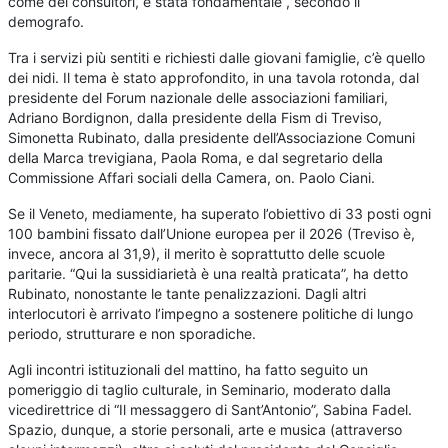
come dei consultori, è stata fondamentale”, secondo il
demografo.
Tra i servizi più sentiti e richiesti dalle giovani famiglie, c’è quello
dei nidi. Il tema è stato approfondito, in una tavola rotonda, dal
presidente del Forum nazionale delle associazioni familiari,
Adriano Bordignon, dalla presidente della Fism di Treviso,
Simonetta Rubinato, dalla presidente dell’Associazione Comuni
della Marca trevigiana, Paola Roma, e dal segretario della
Commissione Affari sociali della Camera, on. Paolo Ciani.
Se il Veneto, mediamente, ha superato l’obiettivo di 33 posti ogni
100 bambini fissato dall’Unione europea per il 2026 (Treviso è,
invece, ancora al 31,9), il merito è soprattutto delle scuole
paritarie. “Qui la sussidiarietà è una realtà praticata”, ha detto
Rubinato, nonostante le tante penalizzazioni. Dagli altri
interlocutori è arrivato l’impegno a sostenere politiche di lungo
periodo, strutturare e non sporadiche.
Agli incontri istituzionali del mattino, ha fatto seguito un
pomeriggio di taglio culturale, in Seminario, moderato dalla
vicedirettrice di “Il messaggero di Sant’Antonio”, Sabina Fadel.
Spazio, dunque, a storie personali, arte e musica (attraverso