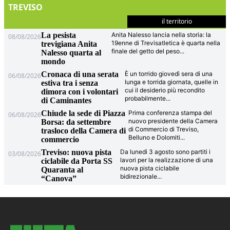
TREVISO
il territorio
La pesista
Anita Nalesso lancia nella storia: la
08/08/2026
19enne di Trevisatletica è quarta nella
trevigiana Anita
finale del getto del peso
...
Nalesso quarta al
mondo
Cronaca di una serata
È un torrido giovedì sera di una
06/08/2026
lunga e torrida giornata, quelle in
estiva tra i senza
cui il desiderio più recondito
dimora con i volontari
probabilmente
...
di Caminantes
Chiude la sede di Piazza
Prima conferenza stampa del
06/08/2026
nuovo presidente della Camera
Borsa: da settembre
di Commercio di Treviso,
trasloco della Camera di
Belluno e Dolomiti
...
commercio
Treviso: nuova pista
Da lunedì 3 agosto sono partiti i
03/08/2026
lavori per la realizzazione di una
ciclabile da Porta SS
nuova pista ciclabile
Quaranta al
bidirezionale
...
“Canova”