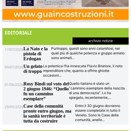
EDITORIALI
archivio notizie
La Nato e la
Purtroppo, questi sono anni calamitosi, nei
17/07/2026
quali più di qualche potenza e gruppo armato
pistola di
sono animati
...
Erdogan
Un gelato
La polemica l’ha innescata Flavio Briatore, il noto
09/07/2026
imprenditore che, quanto a offrire ghiotte
di troppo
occasioni
...
Rosy Bindi sul voto del
Quello italiano è stato un
01/06/2026
“cammino esemplare della nascita
2 giugno 1946: “Quello
di una democrazia”. Lo ha
fu un cammino
spiegato, recentemente,
...
esemplare”
Case della comunità
Entro il 30 giugno dovranno
29/05/2026
essere completate in tutto il
pronte entro giugno, ma
Veneto. Sono le Case della
la sanità territoriale è
comunità, anello
...
tutta da costruire