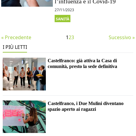
l’influenza e il Covid-19
27/11/2023
SANITÀ
« Precedente
1
2
3
Sucessivo »
I PIÙ LETTI
Castelfranco: già attiva la Casa di
comunità, presto la sede definitiva
Castelfranco, i Due Mulini diventano
spazio aperto ai ragazzi