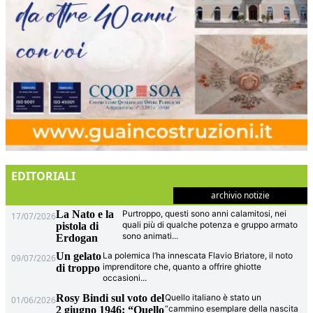
EDITORIALI
archivio notizie
La Nato e la
Purtroppo, questi sono anni calamitosi, nei
17/07/2026
quali più di qualche potenza e gruppo armato
pistola di
sono animati
...
Erdogan
Un gelato
La polemica l’ha innescata Flavio Briatore, il noto
09/07/2026
imprenditore che, quanto a offrire ghiotte
di troppo
occasioni
...
Rosy Bindi sul voto del
Quello italiano è stato un
01/06/2026
“cammino esemplare della nascita
2 giugno 1946: “Quello