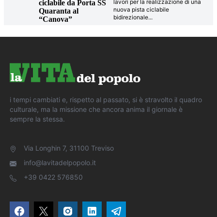
lavori per la realizzazione di una
ciclabile da Porta SS
nuova pista ciclabile
Quaranta al
bidirezionale
...
“Canova”
i tempi cambiati e, rispetto al passato, si è stravolto il quadro
culturale, ma la missione che ancora anima il giornale è
sempre la stessa.
Via Longhin 7, 31100 Treviso
info@lavitadelpopolo.it
+39 0422 576850