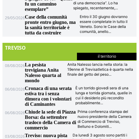
di una democrazia”. Lo ha
fu un cammino
spiegato, recentemente,
...
esemplare”
Case della comunità
Entro il 30 giugno dovranno
29/05/2026
essere completate in tutto il
pronte entro giugno, ma
Veneto. Sono le Case della
la sanità territoriale è
comunità, anello
...
tutta da costruire
TREVISO
il territorio
La pesista
Anita Nalesso lancia nella storia: la
08/08/2026
19enne di Trevisatletica è quarta nella
trevigiana Anita
finale del getto del peso
...
Nalesso quarta al
mondo
Cronaca di una serata
È un torrido giovedì sera di una
06/08/2026
lunga e torrida giornata, quelle in
estiva tra i senza
cui il desiderio più recondito
dimora con i volontari
probabilmente
...
di Caminantes
Chiude la sede di Piazza
Prima conferenza stampa del
06/08/2026
nuovo presidente della Camera
Borsa: da settembre
di Commercio di Treviso,
trasloco della Camera di
Belluno e Dolomiti
...
commercio
Treviso: nuova pista
Da lunedì 3 agosto sono partiti i
03/08/2026