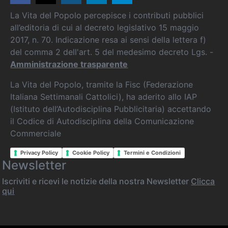
La Vita del Popolo percepisce i contributi pubblici
all’editoria di cui al decreto legislativo 15 maggio
2017, n. 70. Indicazione resa ai sensi della lettera f)
del comma 2 dell'art. 5 del medesimo decreto Lgs. -
Amministrazione trasparente
La Vita del Popolo, tramite la Fisc (Federazione
Italiana Settimanali Cattolici), ha aderito allo IAP
(Istituto dell’Autodisciplina Pubblicitaria) accettando
il Codice di Autodisciplina della Comunicazione
Commerciale
Privacy Policy
Cookie Policy
Termini e Condizioni
Newsletter
Iscriviti e ricevi le notizie della nostra Newsletter
Clicca
qui