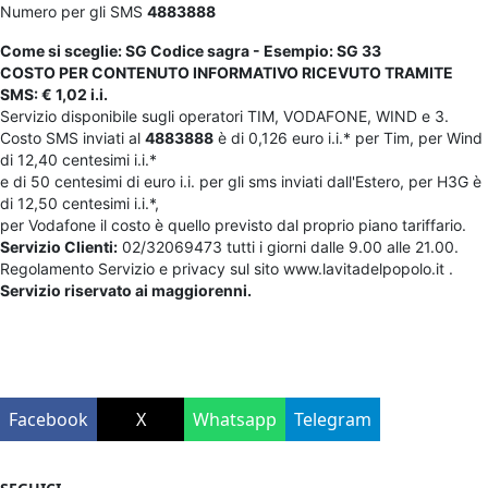
Numero per gli SMS
4883888
Come si sceglie: SG Codice sagra - Esempio: SG 33
COSTO PER CONTENUTO INFORMATIVO RICEVUTO TRAMITE
SMS: € 1,02 i.i.
Servizio disponibile sugli operatori TIM, VODAFONE, WIND e 3.
Costo SMS inviati al
4883888
è di 0,126 euro i.i.* per Tim, per Wind
di 12,40 centesimi i.i.*
e di 50 centesimi di euro i.i. per gli sms inviati dall'Estero, per H3G è
di 12,50 centesimi i.i.*,
per Vodafone il costo è quello previsto dal proprio piano tariffario.
Servizio Clienti:
02/32069473 tutti i giorni dalle 9.00 alle 21.00.
Regolamento Servizio e privacy sul sito www.lavitadelpopolo.it .
Servizio riservato ai maggiorenni.
Facebook
X
Whatsapp
Telegram