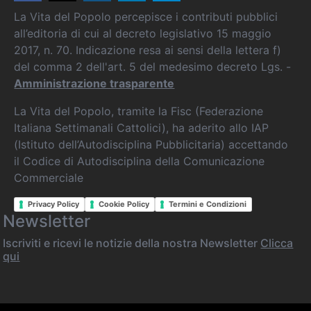
La Vita del Popolo percepisce i contributi pubblici
all’editoria di cui al decreto legislativo 15 maggio
2017, n. 70. Indicazione resa ai sensi della lettera f)
del comma 2 dell'art. 5 del medesimo decreto Lgs. -
Amministrazione trasparente
La Vita del Popolo, tramite la Fisc (Federazione
Italiana Settimanali Cattolici), ha aderito allo IAP
(Istituto dell’Autodisciplina Pubblicitaria) accettando
il Codice di Autodisciplina della Comunicazione
Commerciale
Privacy Policy
Cookie Policy
Termini e Condizioni
Newsletter
Iscriviti e ricevi le notizie della nostra Newsletter
Clicca
qui