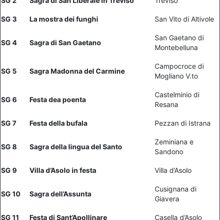
SG 2
Sagra di San Liberale in Treviso
Treviso
SG 3
La mostra dei funghi
San Vito di Altivole
San Gaetano di
SG 4
Sagra di San Gaetano
Montebelluna
Campocroce di
SG 5
Sagra Madonna del Carmine
Mogliano V.to
Castelminio di
SG 6
Festa dea poenta
Resana
SG 7
Festa della bufala
Pezzan di Istrana
Zeminiana e
SG 8
Sagra della lingua del Santo
Sandono
SG 9
Villa d’Asolo in festa
Villa d’Asolo
Cusignana di
SG 10
Sagra dell’Assunta
Giavera
SG 11
Festa di Sant’Apollinare
Casella d’Asolo