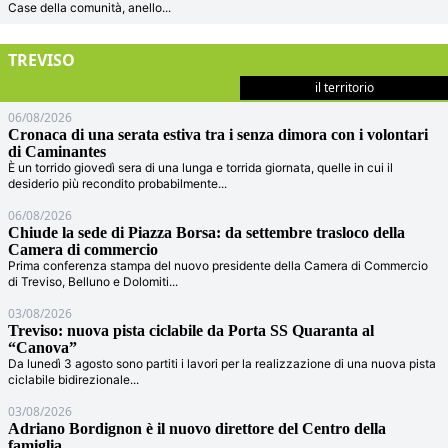
Case della comunità, anello
...
TREVISO
il territorio
06/08/2026
Cronaca di una serata estiva tra i senza dimora con i volontari
di Caminantes
È un torrido giovedì sera di una lunga e torrida giornata, quelle in cui il
desiderio più recondito probabilmente
...
06/08/2026
Chiude la sede di Piazza Borsa: da settembre trasloco della
Camera di commercio
Prima conferenza stampa del nuovo presidente della Camera di Commercio
di Treviso, Belluno e Dolomiti
...
03/08/2026
Treviso: nuova pista ciclabile da Porta SS Quaranta al
“Canova”
Da lunedì 3 agosto sono partiti i lavori per la realizzazione di una nuova pista
ciclabile bidirezionale
...
03/08/2026
Adriano Bordignon è il nuovo direttore del Centro della
famiglia