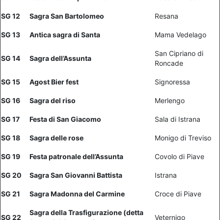
SG 12
Sagra San Bartolomeo
Resana
SG 13
Antica sagra di Santa
Mama Vedelago
San Cipriano di
SG 14
Sagra dell’Assunta
Roncade
SG 15
Agost Bier fest
Signoressa
SG 16
Sagra del riso
Merlengo
SG 17
Festa di San Giacomo
Sala di Istrana
SG 18
Sagra delle rose
Monigo di Treviso
SG 19
Festa patronale dell’Assunta
Covolo di Piave
SG 20
Sagra San Giovanni Battista
Istrana
SG 21
Sagra Madonna del Carmine
Croce di Piave
Sagra della Trasfigurazione (detta
SG 22
Veternigo