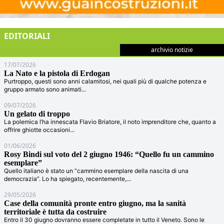
EDITORIALI
archivio notizie
17/07/2026
La Nato e la pistola di Erdogan
Purtroppo, questi sono anni calamitosi, nei quali più di qualche potenza e
gruppo armato sono animati
...
09/07/2026
Un gelato di troppo
La polemica l’ha innescata Flavio Briatore, il noto imprenditore che, quanto a
offrire ghiotte occasioni
...
01/06/2026
Rosy Bindi sul voto del 2 giugno 1946: “Quello fu un cammino
esemplare”
Quello italiano è stato un “cammino esemplare della nascita di una
democrazia”. Lo ha spiegato, recentemente,
...
29/05/2026
Case della comunità pronte entro giugno, ma la sanità
territoriale è tutta da costruire
Entro il 30 giugno dovranno essere completate in tutto il Veneto. Sono le