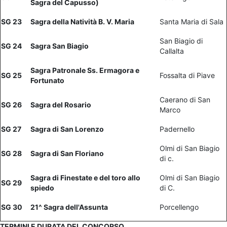
Sagra del Capusso)
SG 23
Sagra della Natività B. V. Maria
Santa Maria di Sala
San Biagio di
SG 24
Sagra San Biagio
Callalta
Sagra Patronale Ss. Ermagora e
SG 25
Fossalta di Piave
Fortunato
Caerano di San
SG 26
Sagra del Rosario
Marco
SG 27
Sagra di San Lorenzo
Padernello
Olmi di San Biagio
SG 28
Sagra di San Floriano
di c.
Sagra di Finestate e del toro allo
Olmi di San Biagio
SG 29
spiedo
di C.
SG 30
21^ Sagra dell'Assunta
Porcellengo
TERMINI E DURATA DEL CONCORSO