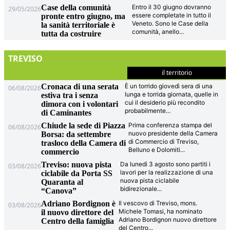
Case della comunità
Entro il 30 giugno dovranno
29/05/2026
essere completate in tutto il
pronte entro giugno, ma
Veneto. Sono le Case della
la sanità territoriale è
comunità, anello
...
tutta da costruire
TREVISO
il territorio
Cronaca di una serata
È un torrido giovedì sera di una
06/08/2026
lunga e torrida giornata, quelle in
estiva tra i senza
cui il desiderio più recondito
dimora con i volontari
probabilmente
...
di Caminantes
Chiude la sede di Piazza
Prima conferenza stampa del
06/08/2026
nuovo presidente della Camera
Borsa: da settembre
di Commercio di Treviso,
trasloco della Camera di
Belluno e Dolomiti
...
commercio
Treviso: nuova pista
Da lunedì 3 agosto sono partiti i
03/08/2026
lavori per la realizzazione di una
ciclabile da Porta SS
nuova pista ciclabile
Quaranta al
bidirezionale
...
“Canova”
Adriano Bordignon è
Il vescovo di Treviso, mons.
03/08/2026
Michele Tomasi, ha nominato
il nuovo direttore del
Adriano Bordignon nuovo direttore
Centro della famiglia
del Centro
...