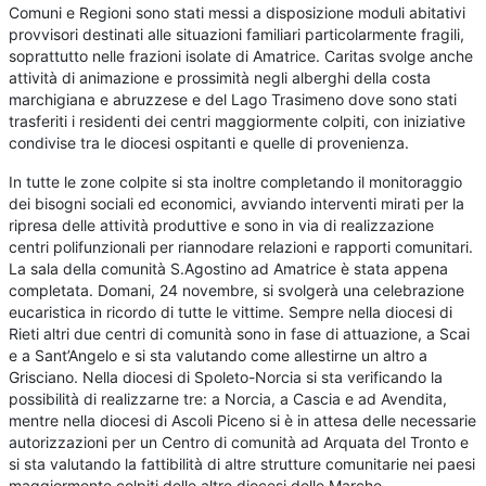
Comuni e Regioni sono stati messi a disposizione moduli abitativi
provvisori destinati alle situazioni familiari particolarmente fragili,
soprattutto nelle frazioni isolate di Amatrice. Caritas svolge anche
attività di animazione e prossimità negli alberghi della costa
marchigiana e abruzzese e del Lago Trasimeno dove sono stati
trasferiti i residenti dei centri maggiormente colpiti, con iniziative
condivise tra le diocesi ospitanti e quelle di provenienza.
In tutte le zone colpite si sta inoltre completando il monitoraggio
dei bisogni sociali ed economici, avviando interventi mirati per la
ripresa delle attività produttive e sono in via di realizzazione
centri polifunzionali per riannodare relazioni e rapporti comunitari.
La sala della comunità S.Agostino ad Amatrice è stata appena
completata. Domani, 24 novembre, si svolgerà una celebrazione
eucaristica in ricordo di tutte le vittime. Sempre nella diocesi di
Rieti altri due centri di comunità sono in fase di attuazione, a Scai
e a Sant’Angelo e si sta valutando come allestirne un altro a
Grisciano. Nella diocesi di Spoleto-Norcia si sta verificando la
possibilità di realizzarne tre: a Norcia, a Cascia e ad Avendita,
mentre nella diocesi di Ascoli Piceno si è in attesa delle necessarie
autorizzazioni per un Centro di comunità ad Arquata del Tronto e
si sta valutando la fattibilità di altre strutture comunitarie nei paesi
maggiormente colpiti delle altre diocesi delle Marche.