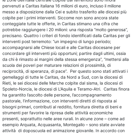
pervenuti a Caritas italiana 16 milioni di euro, incluso il milione
messo a disposizione dalla Cei e subito trasferito alle diocesi più
colpite per i primi interventi. Siccome non sono ancora state
conteggiate tutte le offerte, in Caritas stimano una cifra che
potrebbe raggiungere i 20 milioni: una risposta “molto generosa”,
precisano. Quattro i criteri di fondo identificati dalla Caritas per gli
interventi post terremoto: “un impegno di lungo periodo;
accompagnarsi alle Chiese locali e alle Caritas diocesane per
concordare gli interventi più opportuni; partire dagli ultimi, ossia
da chi è rimasto ai margini della stessa emergenza”, “mettersi alla
scuola dei poveri per maturare relazioni di prossimità, di
reciprocità, di speranza, di pace”. Per questo sono stati attivati i
gemellaggi di tutte le Caritas, da Nord a Sud, con la diocesi di
Rieti, le sei diocesi delle Marche colpite dal sisma, la diocesi di
Spoleto-Norcia, le diocesi di L’Aquila e Teramo-Atri. Caritas finora
ha garantito l’ascolto delle persone, l’accompagnamento
pastorale, l’informazione, con interventi diretti di risposta ai
bisogni primari, contributi al reddito, fornitura diretta di beni e
strumenti per favorire la ripresa delle attività economiche
presenti, soprattutto nelle aree rurali. In alcune zone – come ad
esempio Arquata, Acquasanta, Montegallo – sono state avviate
attività di doposcuola ed animazione giovanile. In accordo con