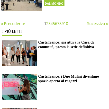
DAL MONDO
« Precedente
1
2
3
4
5
6
7
8
9
10
Sucessivo »
I PIÙ LETTI
Castelfranco: già attiva la Casa di
comunità, presto la sede definitiva
Castelfranco, i Due Mulini diventano
spazio aperto ai ragazzi