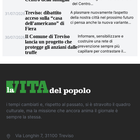
del Centro
...
Treviso: dibattito
A plasmare nuovamente l’aspetto
31/07/2026
della nostra città nel prossimo futuro
acceso sulla “casa
ci pensa anche la nuova variante
...
dell’americano” di
Fiera
Il Comune di Treviso
Informare, sensibilizzare e
30/07/2026
costruire una rete di
lancia un progetto che
prevenzione sempre più
protegge gli anziani dalle
capillare per contrastare il
...
truffe
i tempi cambiati e, rispetto al passato, si è stravolto il quadro
culturale, ma la missione che ancora anima il giornale è
sempre la stessa.
Via Longhin 7, 31100 Treviso