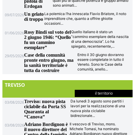
quali più di qualche potenza e gruppo armato
pistola di
sono animati
...
Erdogan
Un gelato
La polemica l’ha innescata Flavio Briatore, il noto
09/07/2026
imprenditore che, quanto a offrire ghiotte
di troppo
occasioni
...
Rosy Bindi sul voto del
Quello italiano è stato un
01/06/2026
“cammino esemplare della nascita
2 giugno 1946: “Quello
di una democrazia”. Lo ha
fu un cammino
spiegato, recentemente,
...
esemplare”
Case della comunità
Entro il 30 giugno dovranno
29/05/2026
essere completate in tutto il
pronte entro giugno, ma
Veneto. Sono le Case della
la sanità territoriale è
comunità, anello
...
tutta da costruire
TREVISO
il territorio
Treviso: nuova pista
Da lunedì 3 agosto sono partiti i
03/08/2026
lavori per la realizzazione di una
ciclabile da Porta SS
nuova pista ciclabile
Quaranta al
bidirezionale
...
“Canova”
Adriano Bordignon è
Il vescovo di Treviso, mons.
03/08/2026
Michele Tomasi, ha nominato
il nuovo direttore del
Adriano Bordignon nuovo direttore
Centro della famiglia