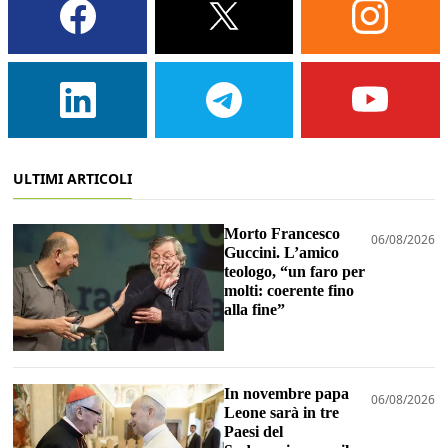
ULTIMI ARTICOLI
Morto Francesco
06/08/2026
Guccini. L’amico
teologo, “un faro per
molti: coerente fino
alla fine”
In novembre papa
06/08/2026
Leone sarà in tre
Paesi del