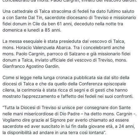
Una cattedrale di Talca stracolma di fedeli ha dato l’ultimo saluto
a con Sante Dal Tin, sacerdote diocesano di Treviso e missionario
fidei donum in Cile da ben 61 anni, deceduto nella notte tra
domenica e lunedì a 85 anni.
La messa esequiale è stata presieduta dal vescovo di Talca,
mons. Horacio Valenzuela Abarca. Tra i concelebranti anche
mons. Paolo Cargnin, parroco di Salzano e già missionario fidei
donum a Talca, inviato ufficiale del vescovo di Treviso, mons.
Gianfranco Agostino Gardin.
Come si legge nella lunga cronaca pubblicata sia dal sito della
diocesi di Talca e che da quello della Conferenza episcopale
cilena, la cerimonia è stata ricca di segni e di gesti che hanno
mostrato l’apprezzamento e l’affetto dei fedeli nei suoi confronti.
“Tutta la Diocesi di Treviso si unisce per consegnare don Sante
nelle mani misericordiose di Dio Padre – ha detto mons. Cargnin -.
Vogliamo dire grazie al Signore per averlo chiamato ad essere
sacerdote ed aver suscitato in lui fin dalla giovane età, a 24 anni,
la disponibilità ad andare in una terra così lontana”.