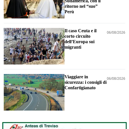
Sudamerica, con il
ritorno nel “suo”
Perù
Il caso Ceuta e il
06/08/2026
corto circuito
dell’Europa sui
migranti
Viaggiare in
06/08/2026
sicurezza: i consigli di
Confartigianato