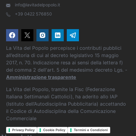
info@lavitadelpopolo.it
+39 0422 576850
La Vita del Popolo percepisce i contributi pubblici
all’editoria di cui al decreto legislativo 15 maggio
2017, n. 70. Indicazione resa ai sensi della lettera f)
del comma 2 dell'art. 5 del medesimo decreto Lgs. -
Amministrazione trasparente
La Vita del Popolo, tramite la Fisc (Federazione
Italiana Settimanali Cattolici), ha aderito allo IAP
(Istituto dell’Autodisciplina Pubblicitaria) accettando
il Codice di Autodisciplina della Comunicazione
Commerciale
Privacy Policy
Cookie Policy
Termini e Condizioni