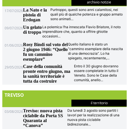
archivio notizie
La Nato e la
Purtroppo, questi sono anni calamitosi, nei
17/07/2026
quali più di qualche potenza e gruppo armato
pistola di
sono animati
...
Erdogan
Un gelato
La polemica l’ha innescata Flavio Briatore, il noto
09/07/2026
imprenditore che, quanto a offrire ghiotte
di troppo
occasioni
...
Rosy Bindi sul voto del
Quello italiano è stato un
01/06/2026
“cammino esemplare della nascita
2 giugno 1946: “Quello
di una democrazia”. Lo ha
fu un cammino
spiegato, recentemente,
...
esemplare”
Case della comunità
Entro il 30 giugno dovranno
29/05/2026
essere completate in tutto il
pronte entro giugno, ma
Veneto. Sono le Case della
la sanità territoriale è
comunità, anello
...
tutta da costruire
TREVISO
il territorio
Treviso: nuova pista
Da lunedì 3 agosto sono partiti i
03/08/2026
lavori per la realizzazione di una
ciclabile da Porta SS
nuova pista ciclabile
Quaranta al
bidirezionale
...
“Canova”