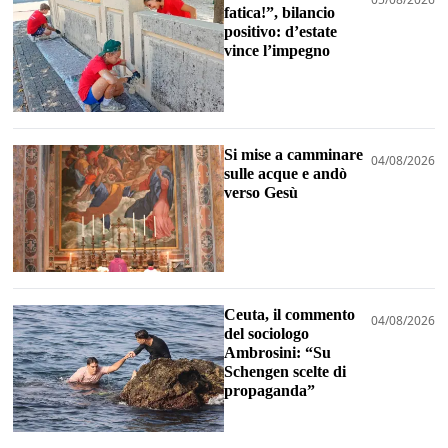
fatica!”, bilancio
positivo: d’estate
vince l’impegno
Si mise a camminare
04/08/2026
sulle acque e andò
verso Gesù
Ceuta, il commento
04/08/2026
del sociologo
Ambrosini: “Su
Schengen scelte di
propaganda”