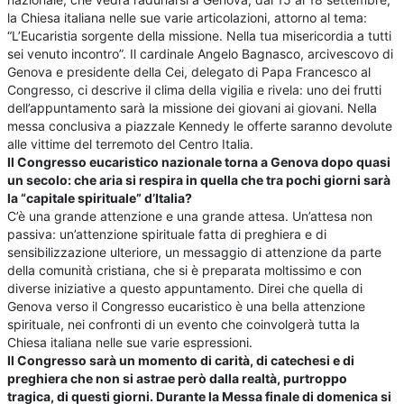
la Chiesa italiana nelle sue varie articolazioni, attorno al tema:
“L’Eucaristia sorgente della missione. Nella tua misericordia a tutti
sei venuto incontro”. Il cardinale Angelo Bagnasco, arcivescovo di
Genova e presidente della Cei, delegato di Papa Francesco al
Congresso, ci descrive il clima della vigilia e rivela: uno dei frutti
dell’appuntamento sarà la missione dei giovani ai giovani. Nella
messa conclusiva a piazzale Kennedy le offerte saranno devolute
alle vittime del terremoto del Centro Italia.
Il Congresso eucaristico nazionale torna a Genova dopo quasi
un secolo: che aria si respira in quella che tra pochi giorni sarà
la “capitale spirituale” d’Italia?
C’è una grande attenzione e una grande attesa. Un’attesa non
passiva: un’attenzione spirituale fatta di preghiera e di
sensibilizzazione ulteriore, un messaggio di attenzione da parte
della comunità cristiana, che si è preparata moltissimo e con
diverse iniziative a questo appuntamento. Direi che quella di
Genova verso il Congresso eucaristico è una bella attenzione
spirituale, nei confronti di un evento che coinvolgerà tutta la
Chiesa italiana nelle sue varie espressioni.
Il Congresso sarà un momento di carità, di catechesi e di
preghiera che non si astrae però dalla realtà, purtroppo
tragica, di questi giorni. Durante la Messa finale di domenica si