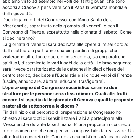
abbiamo visto ad esempio nei volti dei tanti giovani che sono
accorsi a Cracovia per vivere con il Papa la Giornata mondiale
della gioventù.
Due i legami forti del Congresso: con l’Anno Santo della
Misericordia, soprattutto nella giornata di venerdì, e con il
Convegno di Firenze, soprattutto nella giornata di sabato. Come
si declineranno?
La giornata di venerdì sarà dedicata alle opere di misericordia:
dalla cattedrale partiranno una cinquantina di gruppi che
visiteranno altrettante opere di misericordia, sia corporali che
spirituali, disseminate in vari luoghi della città. Il giorno seguente
sarà invece caratterizzato dalle catechesi in dieci chiese del
centro storico, dedicate all’Eucaristia e ai cinque verbi di Firenze
(uscire, annunciare, abitare, educare, trasfigurare).
L’opera-segno del Congresso eucaristico saranno due
strutture per le persone senza fissa dimora. Quali altri frutti
concreti si aspetta dalle giornate di Genova e quali le proposte
pastorali da sottoporre alle diocesi?
Fin dall’inizio del percorso di preparazione al Congresso ho
chiesto ai sacerdoti di sensibilizzare i laici a partecipare alla
Messa anche durante la settimana. E’ una proposta in cui credo
profondamente e che non penso sia impossibile da realizzare. Un
altro frutto concreto del Congresso eucaristico sarà una missione