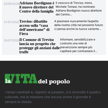
Adriano Bordignon è
Il vescovo di Treviso, mons.
03/08/2026
Michele Tomasi, ha nominato
il nuovo direttore del
Adriano Bordignon nuovo direttore
Centro della famiglia
del Centro
...
Treviso: dibattito
A plasmare nuovamente l’aspetto
31/07/2026
della nostra città nel prossimo futuro
acceso sulla “casa
ci pensa anche la nuova variante
...
dell’americano” di
Fiera
Il Comune di Treviso
Informare, sensibilizzare e
30/07/2026
costruire una rete di
lancia un progetto che
prevenzione sempre più
protegge gli anziani dalle
capillare per contrastare il
...
truffe
i tempi cambiati e, rispetto al passato, si è stravolto il quadro
culturale, ma la missione che ancora anima il giornale è
sempre la stessa.