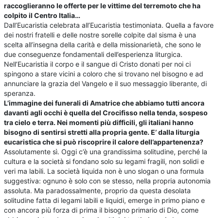
raccoglieranno le offerte per le vittime del terremoto che ha
colpito il Centro Italia…
Dall’Eucaristia celebrata all’Eucaristia testimoniata. Quella a favore
dei nostri fratelli e delle nostre sorelle colpite dal sisma è una
scelta all’insegna della carità e della missionarietà, che sono le
due conseguenze fondamentali dell’esperienza liturgica.
Nell’Eucaristia il corpo e il sangue di Cristo donati per noi ci
spingono a stare vicini a coloro che si trovano nel bisogno e ad
annunciare la grazia del Vangelo e il suo messaggio liberante, di
speranza.
L’immagine dei funerali di Amatrice che abbiamo tutti ancora
davanti agli occhi è quella del Crocifisso nella tenda, sospeso
tra cielo e terra. Nei momenti più difficili, gli italiani hanno
bisogno di sentirsi stretti alla propria gente. E’ dalla liturgia
eucaristica che si può riscoprire il calore dell’appartenenza?
Assolutamente sì. Oggi c’è una grandissima solitudine, perché la
cultura e la società si fondano solo su legami fragili, non solidi e
veri ma labili. La società liquida non è uno slogan o una formula
suggestiva: ognuno è solo con se stesso, nella propria autonomia
assoluta. Ma paradossalmente, proprio da questa desolata
solitudine fatta di legami labili e liquidi, emerge in primo piano e
con ancora più forza di prima il bisogno primario di Dio, come