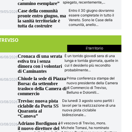
spiegato, recentemente,
...
cammino esemplare”
Case della comunità
Entro il 30 giugno dovranno
29/05/2026
essere completate in tutto il
pronte entro giugno, ma
Veneto. Sono le Case della
la sanità territoriale è
comunità, anello
...
tutta da costruire
TREVISO
il territorio
Cronaca di una serata
È un torrido giovedì sera di una
06/08/2026
lunga e torrida giornata, quelle in
estiva tra i senza
cui il desiderio più recondito
dimora con i volontari
probabilmente
...
di Caminantes
Chiude la sede di Piazza
Prima conferenza stampa del
06/08/2026
nuovo presidente della Camera
Borsa: da settembre
di Commercio di Treviso,
trasloco della Camera di
Belluno e Dolomiti
...
commercio
Treviso: nuova pista
Da lunedì 3 agosto sono partiti i
03/08/2026
lavori per la realizzazione di una
ciclabile da Porta SS
nuova pista ciclabile
Quaranta al
bidirezionale
...
“Canova”
Adriano Bordignon è
Il vescovo di Treviso, mons.
03/08/2026
Michele Tomasi, ha nominato
il nuovo direttore del