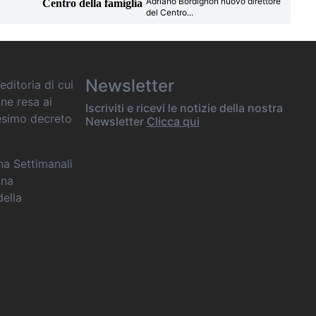
Adriano Bordignon nuovo direttore
Centro della famiglia
del Centro
...
Newsletter
editoria di cui
one resa ai
Iscriviti e ricevi le notizie della nostra
desimo decreto
Newsletter
Clicca qui
ana Settimanali
ina
della