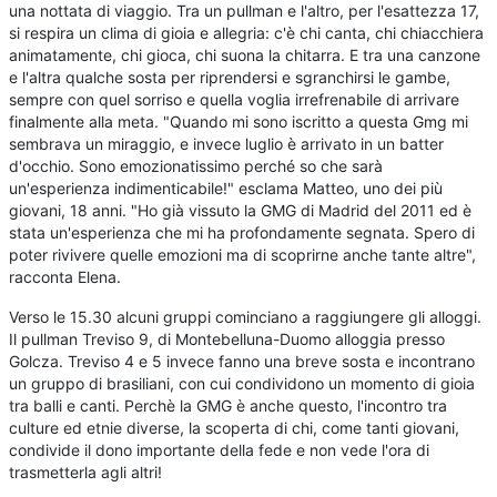
una nottata di viaggio. Tra un pullman e l'altro, per l'esattezza 17,
si respira un clima di gioia e allegria: c'è chi canta, chi chiacchiera
animatamente, chi gioca, chi suona la chitarra. E tra una canzone
e l'altra qualche sosta per riprendersi e sgranchirsi le gambe,
sempre con quel sorriso e quella voglia irrefrenabile di arrivare
finalmente alla meta. "Quando mi sono iscritto a questa Gmg mi
sembrava un miraggio, e invece luglio è arrivato in un batter
d'occhio. Sono emozionatissimo perché so che sarà
un'esperienza indimenticabile!" esclama Matteo, uno dei più
giovani, 18 anni. "Ho già vissuto la GMG di Madrid del 2011 ed è
stata un'esperienza che mi ha profondamente segnata. Spero di
poter rivivere quelle emozioni ma di scoprirne anche tante altre",
racconta Elena.
Verso le 15.30 alcuni gruppi cominciano a raggiungere gli alloggi.
Il pullman Treviso 9, di Montebelluna-Duomo alloggia presso
Golcza. Treviso 4 e 5 invece fanno una breve sosta e incontrano
un gruppo di brasiliani, con cui condividono un momento di gioia
tra balli e canti. Perchè la GMG è anche questo, l'incontro tra
culture ed etnie diverse, la scoperta di chi, come tanti giovani,
condivide il dono importante della fede e non vede l'ora di
trasmetterla agli altri!