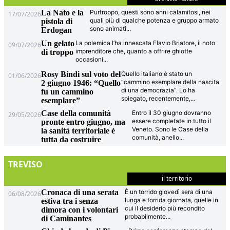
La Nato e la
Purtroppo, questi sono anni calamitosi, nei
17/07/2026
quali più di qualche potenza e gruppo armato
pistola di
sono animati
...
Erdogan
Un gelato
La polemica l’ha innescata Flavio Briatore, il noto
09/07/2026
imprenditore che, quanto a offrire ghiotte
di troppo
occasioni
...
Rosy Bindi sul voto del
Quello italiano è stato un
01/06/2026
“cammino esemplare della nascita
2 giugno 1946: “Quello
di una democrazia”. Lo ha
fu un cammino
spiegato, recentemente,
...
esemplare”
Case della comunità
Entro il 30 giugno dovranno
29/05/2026
essere completate in tutto il
pronte entro giugno, ma
Veneto. Sono le Case della
la sanità territoriale è
comunità, anello
...
tutta da costruire
TREVISO
il territorio
Cronaca di una serata
È un torrido giovedì sera di una
06/08/2026
lunga e torrida giornata, quelle in
estiva tra i senza
cui il desiderio più recondito
dimora con i volontari
probabilmente
...
di Caminantes