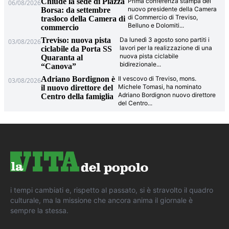
Chiude la sede di Piazza
Prima conferenza stampa del
06/08/2026
nuovo presidente della Camera
Borsa: da settembre
di Commercio di Treviso,
trasloco della Camera di
Belluno e Dolomiti
...
commercio
Treviso: nuova pista
Da lunedì 3 agosto sono partiti i
03/08/2026
lavori per la realizzazione di una
ciclabile da Porta SS
nuova pista ciclabile
Quaranta al
bidirezionale
...
“Canova”
Adriano Bordignon è
Il vescovo di Treviso, mons.
03/08/2026
Michele Tomasi, ha nominato
il nuovo direttore del
Adriano Bordignon nuovo direttore
Centro della famiglia
del Centro
...
i tempi cambiati e, rispetto al passato, si è stravolto il quadro
culturale, ma la missione che ancora anima il giornale è
sempre la stessa.