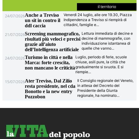
il territorio
Anche a Treviso
Venerdì 24 luglio, alle ore 19.30, Piazza
24/07/2026
Indipendenza a Treviso si riempirà di
un sit in contro il
cittadini, famiglie e
...
ddl caccia
Screening mammografico,
Lettura immediata di decine e
21/07/2026
decine di mammografie, con
risultati più veloci e precisi
individuazione istantanea di
grazie all’aiuto
quelle che vanno
...
dell’Intelligenza artificiale
Turismo in città e nella
Luglio, periodo di ferie, scuole
24/07/2026
chiuse, asili pure, la città che
Marca: forte crescita,
gradualmente si svuota. E si
non mancano le criticità
riempie
...
Ater Treviso, Dal Zilio
Il Consiglio regionale del Veneto,
15/07/2026
in attesa del Decreto del
resta presidente, nel cda
Presidente della Giunta
Bonotto e la new entry
regionale, ha nominato
...
Pozzobon