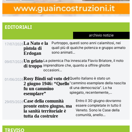
EDITORIALI
archivio notizie
La Nato e la
Purtroppo, questi sono anni calamitosi, nei
17/07/2026
quali più di qualche potenza e gruppo armato
pistola di
sono animati
...
Erdogan
Un gelato
La polemica l’ha innescata Flavio Briatore, il noto
09/07/2026
imprenditore che, quanto a offrire ghiotte
di troppo
occasioni
...
Rosy Bindi sul voto del
Quello italiano è stato un
01/06/2026
“cammino esemplare della nascita
2 giugno 1946: “Quello
di una democrazia”. Lo ha
fu un cammino
spiegato, recentemente,
...
esemplare”
Case della comunità
Entro il 30 giugno dovranno
29/05/2026
essere completate in tutto il
pronte entro giugno, ma
Veneto. Sono le Case della
la sanità territoriale è
comunità, anello
...
tutta da costruire
TREVISO