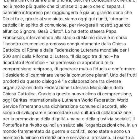
noi è molto più quello che ci unisce di quello che ci separa. Il
cammino intrapreso per raggiungerla è già un grande dono che
Dio ci fa e, grazie al suo aiuto, siamo oggi qui riuniti, luterani e
cattolici, in spirito di comunione, per rivolgere il nostro sguardo
all’unico Signore, Gesù Cristo”. Lo ha detto stasera Papa
Francesco, intervenendo allo stadio di Malmö dove è in corso
l’incontro ecumenico promosso congiuntamente dalla Chiesa
Cattolica di Roma e dalla Federazione Luterana mondiale per i
500 anni della Riforma di Lutero. “Il dialogo tra di noi – ha
ricordato il Pontefice – ha permesso di approfondire la
comprensione reciproca, di generare mutua fiducia e confermare
il desiderio di camminare verso la comunione piena”. Uno dei frutti
prodotti da questo dialogo è “la collaborazione tra diverse
organizzazioni della Federazione Luterana Mondiale e della
Chiesa Cattolica. Grazie a questo nuovo clima di comprensione,
oggi Caritas Internationalis e Lutheran World Federation World
Service firmeranno una dichiarazione comune di accordi, allo
scopo di sviluppare e consolidare una cultura di collaborazione
per la promozione della dignità umana e della giustizia sociale”. Il
Pontefice ha rivolto quindi un saluto alle “organizzazioni che, in un
mondo frammentato da guerre e conflitti, sono state e sono un
esempio luminoso di dedizione e servizio al prossimo. Li esorto a