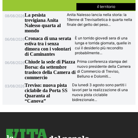
il territorio
La pesista
Anita Nalesso lancia nella storia: la
08/08/2026
19enne di Trevisatletica è quarta nella
trevigiana Anita
finale del getto del peso
...
Nalesso quarta al
mondo
Cronaca di una serata
È un torrido giovedì sera di una
06/08/2026
lunga e torrida giornata, quelle in
estiva tra i senza
cui il desiderio più recondito
dimora con i volontari
probabilmente
...
di Caminantes
Chiude la sede di Piazza
Prima conferenza stampa del
06/08/2026
nuovo presidente della Camera
Borsa: da settembre
di Commercio di Treviso,
trasloco della Camera di
Belluno e Dolomiti
...
commercio
Treviso: nuova pista
Da lunedì 3 agosto sono partiti i
03/08/2026
lavori per la realizzazione di una
ciclabile da Porta SS
nuova pista ciclabile
Quaranta al
bidirezionale
...
“Canova”