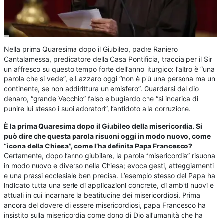
Nella prima Quaresima dopo il Giubileo, padre Raniero
Cantalamessa, predicatore della Casa Pontificia, traccia per il Sir
un affresco su questo tempo forte dell’anno liturgico: l’altro è “una
parola che si vede”, e Lazzaro oggi “non è più una persona ma un
continente, se non addirittura un emisfero”. Guardarsi dal dio
denaro, “grande Vecchio” falso e bugiardo che “si incarica di
punire lui stesso i suoi adoratori”, l’antidoto alla corruzione.
È la prima Quaresima dopo il Giubileo della misericordia. Si
può dire che questa parola risuoni oggi in modo nuovo, come
“icona della Chiesa”, come l’ha definita Papa Francesco?
Certamente, dopo l’anno giubilare, la parola “misericordia” risuona
in modo nuovo e diverso nella Chiesa; evoca gesti, atteggiamenti
e una prassi ecclesiale ben precisa. L’esempio stesso del Papa ha
indicato tutta una serie di applicazioni concrete, di ambiti nuovi e
attuali in cui incarnare la beatitudine dei misericordiosi. Prima
ancora del dovere di essere misericordiosi, papa Francesco ha
insistito sulla misericordia come dono di Dio all’umanità che ha