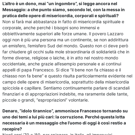
L’altro è un dono, mai “un ingombro”, si legge ancora nel
Messaggio: a che punto siamo, secondo lei, con la messa in
pratica delle opere di misericordia, corporali e spirituali?
Non si farà mai abbastanza in fatto di misericordia spirituale e
corporale, anche perché i bisogni sono immensi e
obbiettivamente superiori alle forze umane. Il povero Lazzaro
oggi non è più una persona ma un continente, se non addirittura
un emisfero, l’emisfero Sud del mondo. Questo non ci deve però
far chiudere gli occhi sulla mole straordinaria di solidarietà che in
forme diverse, religiose o laiche, è in atto nel nostro mondo
occidentale, anche grazie all’esempio personale e ai continui
appelli di papa Francesco. Si dice “il bene non fa chiasso e il
chiasso non fa bene” e questo risulta particolarmente evidente nel
campo delle opere di misericordia, soprattutto della misericordia
spicciola e capillare. Sentiamo continuamente parlare di scandali
finanziari e di appropriazioni indebite, ma raramente delle tante,
piccole o grandi, “espropriazioni” volontarie.
Denaro, “idolo tirannico”, ammonisce Francesco tornando su
uno dei temi a lui più cari: la corruzione. Perché questa lotta
necessaria è un messaggio che l’uomo di oggi è così restio a
recepire?
Negli anni ‘70 e ‘80, per spiegare, in Italia, gli improvvisi