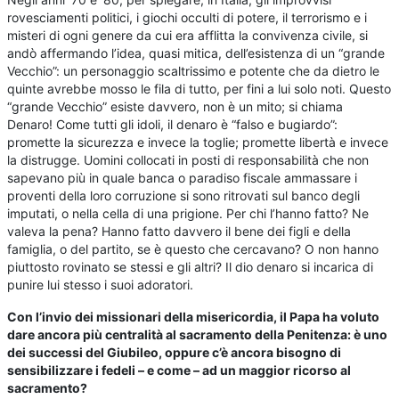
rovesciamenti politici, i giochi occulti di potere, il terrorismo e i
misteri di ogni genere da cui era afflitta la convivenza civile, si
andò affermando l’idea, quasi mitica, dell’esistenza di un “grande
Vecchio”: un personaggio scaltrissimo e potente che da dietro le
quinte avrebbe mosso le fila di tutto, per fini a lui solo noti. Questo
“grande Vecchio” esiste davvero, non è un mito; si chiama
Denaro! Come tutti gli idoli, il denaro è “falso e bugiardo”:
promette la sicurezza e invece la toglie; promette libertà e invece
la distrugge. Uomini collocati in posti di responsabilità che non
sapevano più in quale banca o paradiso fiscale ammassare i
proventi della loro corruzione si sono ritrovati sul banco degli
imputati, o nella cella di una prigione. Per chi l’hanno fatto? Ne
valeva la pena? Hanno fatto davvero il bene dei figli e della
famiglia, o del partito, se è questo che cercavano? O non hanno
piuttosto rovinato se stessi e gli altri? Il dio denaro si incarica di
punire lui stesso i suoi adoratori.
Con l’invio dei missionari della misericordia, il Papa ha voluto
dare ancora più centralità al sacramento della Penitenza: è uno
dei successi del Giubileo, oppure c’è ancora bisogno di
sensibilizzare i fedeli – e come – ad un maggior ricorso al
sacramento?