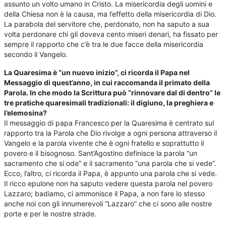
assunto un volto umano in Cristo. La misericordia degli uomini e
della Chiesa non è la causa, ma l’effetto della misericordia di Dio.
La parabola del servitore che, perdonato, non ha saputo a sua
volta perdonare chi gli doveva cento miseri denari, ha fissato per
sempre il rapporto che c’è tra le due facce della misericordia
secondo il Vangelo.
La Quaresima è “un nuovo inizio”, ci ricorda il Papa nel
Messaggio di quest’anno, in cui raccomanda il primato della
Parola. In che modo la Scrittura può “rinnovare dal di dentro” le
tre pratiche quaresimali tradizionali: il digiuno, la preghiera e
l’elemosina?
Il messaggio di papa Francesco per la Quaresima è centrato sul
rapporto tra la Parola che Dio rivolge a ogni persona attraverso il
Vangelo e la parola vivente che è ogni fratello e soprattutto il
povero e il bisognoso. Sant’Agostino definisce la parola “un
sacramento che si ode” e il sacramento “una parola che si vede”.
Ecco, l’altro, ci ricorda il Papa, è appunto una parola che si vede.
Il ricco epulone non ha saputo vedere questa parola nel povero
Lazzaro; badiamo, ci ammonisce il Papa, a non fare lo stesso
anche noi con gli innumerevoli “Lazzaro” che ci sono alle nostre
porte e per le nostre strade.