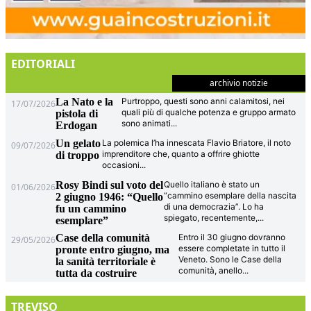
EDITORIALI
archivio notizie
La Nato e la
Purtroppo, questi sono anni calamitosi, nei
17/07/2026
quali più di qualche potenza e gruppo armato
pistola di
sono animati
...
Erdogan
Un gelato
La polemica l’ha innescata Flavio Briatore, il noto
09/07/2026
imprenditore che, quanto a offrire ghiotte
di troppo
occasioni
...
Rosy Bindi sul voto del
Quello italiano è stato un
01/06/2026
“cammino esemplare della nascita
2 giugno 1946: “Quello
di una democrazia”. Lo ha
fu un cammino
spiegato, recentemente,
...
esemplare”
Case della comunità
Entro il 30 giugno dovranno
29/05/2026
essere completate in tutto il
pronte entro giugno, ma
Veneto. Sono le Case della
la sanità territoriale è
comunità, anello
...
tutta da costruire
TREVISO