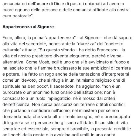
annunciatori dell’amore di Dio e di pastori chiamati ad avere a
cuore ognuna delle persone e delle comunità affidate alla nostra
cura pastorale”.
Appartenenza al Signore
Ecco, allora, la prima “appartenenza” - al Signore - che dà sapore
alla vita del sacerdote, nonostante la “durezza” del “contesto
culturale” attuale. “Su questo sfondo - ha detto Francesco - la
vita del nostro presbitero diventa eloquente, perché diversa,
alternativa. Come Mosè, egli è uno che si è avvicinato al fuoco e
ha lasciato che le fiamme bruciassero le sue ambizioni di carriera
e potere. Ha fatto un rogo anche della tentazione d’interpretarsi
come un ‘devoto’, che si rifugia in un intimismo religioso che di
spirituale ha ben poco”. Il sacerdote, ha aggiunto, “non è un
burocrate o un anonimo funzionario dell’istituzione; non è
consacrato a un ruolo impiegatizio, né è mosso dai criteri
dell’efficienza. Non cerca assicurazioni terrene o titoli onorifici,
che portano a confidare nell’uomo; nel ministero per sé non
domanda nulla che vada oltre il reale bisogno, né è preoccupato
di legare a sé le persone che gli sono affidate. Il suo stile di vita
semplice ed essenziale, sempre disponibile, lo presenta credibile
agli occhi della gente e lo avvicina agli umili, in una carità