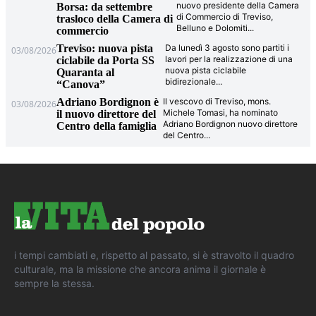
nuovo presidente della Camera
Borsa: da settembre
di Commercio di Treviso,
trasloco della Camera di
Belluno e Dolomiti
...
commercio
Treviso: nuova pista
Da lunedì 3 agosto sono partiti i
03/08/2026
lavori per la realizzazione di una
ciclabile da Porta SS
nuova pista ciclabile
Quaranta al
bidirezionale
...
“Canova”
Adriano Bordignon è
Il vescovo di Treviso, mons.
03/08/2026
Michele Tomasi, ha nominato
il nuovo direttore del
Adriano Bordignon nuovo direttore
Centro della famiglia
del Centro
...
i tempi cambiati e, rispetto al passato, si è stravolto il quadro
culturale, ma la missione che ancora anima il giornale è
sempre la stessa.