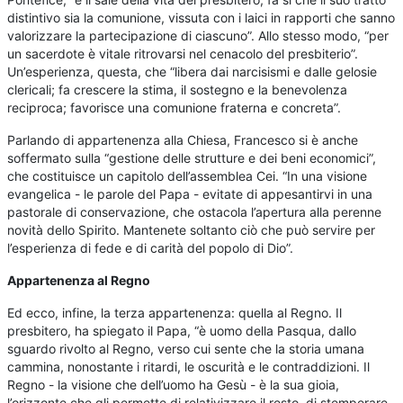
distintivo sia la comunione, vissuta con i laici in rapporti che sanno
valorizzare la partecipazione di ciascuno”. Allo stesso modo, “per
un sacerdote è vitale ritrovarsi nel cenacolo del presbiterio”.
Un’esperienza, questa, che “libera dai narcisismi e dalle gelosie
clericali; fa crescere la stima, il sostegno e la benevolenza
reciproca; favorisce una comunione fraterna e concreta”.
Parlando di appartenenza alla Chiesa, Francesco si è anche
soffermato sulla “gestione delle strutture e dei beni economici”,
che costituisce un capitolo dell’assemblea Cei. “In una visione
evangelica - le parole del Papa - evitate di appesantirvi in una
pastorale di conservazione, che ostacola l’apertura alla perenne
novità dello Spirito. Mantenete soltanto ciò che può servire per
l’esperienza di fede e di carità del popolo di Dio”.
Appartenenza al Regno
Ed ecco, infine, la terza appartenenza: quella al Regno. Il
presbitero, ha spiegato il Papa, “è uomo della Pasqua, dallo
sguardo rivolto al Regno, verso cui sente che la storia umana
cammina, nonostante i ritardi, le oscurità e le contraddizioni. Il
Regno - la visione che dell’uomo ha Gesù - è la sua gioia,
l’orizzonte che gli permette di relativizzare il resto, di stemperare