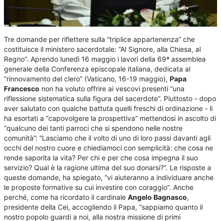
Tre domande per riflettere sulla “triplice appartenenza” che
costituisce il ministero sacerdotale: “Al Signore, alla Chiesa, al
Regno”. Aprendo lunedì 16 maggio i lavori della 69ª assemblea
generale della Conferenza episcopale italiana, dedicata al
“rinnovamento del clero” (Vaticano, 16-19 maggio),
Papa
Francesco
non ha voluto offrire ai vescovi presenti “una
riflessione sistematica sulla figura del sacerdote”. Piuttosto - dopo
aver salutato con qualche battuta quelli freschi di ordinazione - li
ha esortati a “capovolgere la prospettiva” mettendosi in ascolto di
“qualcuno dei tanti parroci che si spendono nelle nostre
comunità”: “Lasciamo che il volto di uno di loro passi davanti agli
occhi del nostro cuore e chiediamoci con semplicità: che cosa ne
rende saporita la vita? Per chi e per che cosa impegna il suo
servizio? Qual è la ragione ultima del suo donarsi?”. Le risposte a
queste domande, ha spiegato, “vi aiuteranno a individuare anche
le proposte formative su cui investire con coraggio”. Anche
perché, come ha ricordato il cardinale
Angelo Bagnasco
,
presidente della Cei, accogliendo il Papa, “sappiamo quanto il
nostro popolo guardi a noi, alla nostra missione di primi