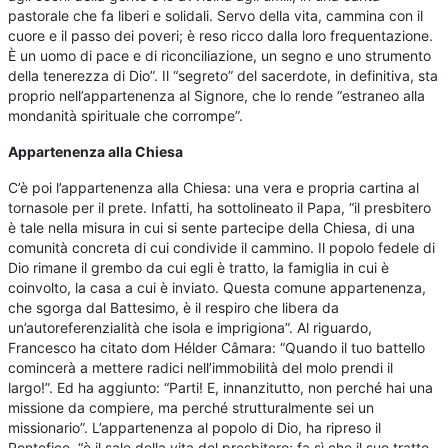
pastorale che fa liberi e solidali. Servo della vita, cammina con il
cuore e il passo dei poveri; è reso ricco dalla loro frequentazione.
È un uomo di pace e di riconciliazione, un segno e uno strumento
della tenerezza di Dio”. Il “segreto” del sacerdote, in definitiva, sta
proprio nell’appartenenza al Signore, che lo rende “estraneo alla
mondanità spirituale che corrompe”.
Appartenenza alla Chiesa
C’è poi l’appartenenza alla Chiesa: una vera e propria cartina al
tornasole per il prete. Infatti, ha sottolineato il Papa, “il presbitero
è tale nella misura in cui si sente partecipe della Chiesa, di una
comunità concreta di cui condivide il cammino. Il popolo fedele di
Dio rimane il grembo da cui egli è tratto, la famiglia in cui è
coinvolto, la casa a cui è inviato. Questa comune appartenenza,
che sgorga dal Battesimo, è il respiro che libera da
un’autoreferenzialità che isola e imprigiona”. Al riguardo,
Francesco ha citato dom Hélder Câmara: “Quando il tuo battello
comincerà a mettere radici nell’immobilità del molo prendi il
largo!”. Ed ha aggiunto: “Parti! E, innanzitutto, non perché hai una
missione da compiere, ma perché strutturalmente sei un
missionario”. L’appartenenza al popolo di Dio, ha ripreso il
Pontefice, “è il sale della vita del presbitero; fa sì che il suo tratto