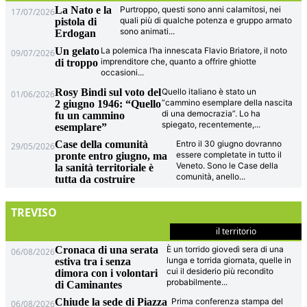
La Nato e la
Purtroppo, questi sono anni calamitosi, nei
17/07/2026
quali più di qualche potenza e gruppo armato
pistola di
sono animati
...
Erdogan
Un gelato
La polemica l’ha innescata Flavio Briatore, il noto
09/07/2026
imprenditore che, quanto a offrire ghiotte
di troppo
occasioni
...
Rosy Bindi sul voto del
Quello italiano è stato un
01/06/2026
“cammino esemplare della nascita
2 giugno 1946: “Quello
di una democrazia”. Lo ha
fu un cammino
spiegato, recentemente,
...
esemplare”
Case della comunità
Entro il 30 giugno dovranno
29/05/2026
essere completate in tutto il
pronte entro giugno, ma
Veneto. Sono le Case della
la sanità territoriale è
comunità, anello
...
tutta da costruire
TREVISO
il territorio
Cronaca di una serata
È un torrido giovedì sera di una
06/08/2026
lunga e torrida giornata, quelle in
estiva tra i senza
cui il desiderio più recondito
dimora con i volontari
probabilmente
...
di Caminantes
Chiude la sede di Piazza
Prima conferenza stampa del
06/08/2026