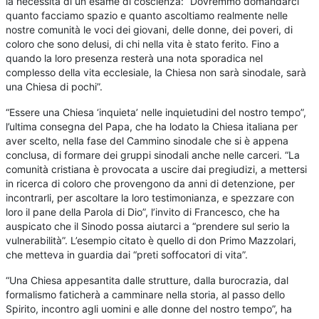
la necessità di un esame di coscienza: “Dovremmo domandarci
quanto facciamo spazio e quanto ascoltiamo realmente nelle
nostre comunità le voci dei giovani, delle donne, dei poveri, di
coloro che sono delusi, di chi nella vita è stato ferito. Fino a
quando la loro presenza resterà una nota sporadica nel
complesso della vita ecclesiale, la Chiesa non sarà sinodale, sarà
una Chiesa di pochi”.
“Essere una Chiesa ‘inquieta’ nelle inquietudini del nostro tempo”,
l’ultima consegna del Papa, che ha lodato la Chiesa italiana per
aver scelto, nella fase del Cammino sinodale che si è appena
conclusa, di formare dei gruppi sinodali anche nelle carceri. “La
comunità cristiana è provocata a uscire dai pregiudizi, a mettersi
in ricerca di coloro che provengono da anni di detenzione, per
incontrarli, per ascoltare la loro testimonianza, e spezzare con
loro il pane della Parola di Dio”, l’invito di Francesco, che ha
auspicato che il Sinodo possa aiutarci a “prendere sul serio la
vulnerabilità”. L’esempio citato è quello di don Primo Mazzolari,
che metteva in guardia dai “preti soffocatori di vita”.
“Una Chiesa appesantita dalle strutture, dalla burocrazia, dal
formalismo faticherà a camminare nella storia, al passo dello
Spirito, incontro agli uomini e alle donne del nostro tempo”, ha