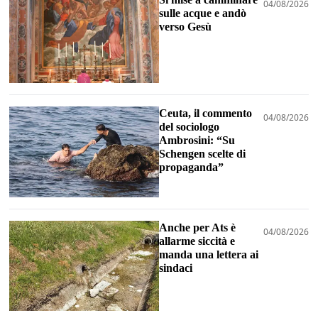
04/08/2026
sulle acque e andò
verso Gesù
Ceuta, il commento
04/08/2026
del sociologo
Ambrosini: “Su
Schengen scelte di
propaganda”
Anche per Ats è
04/08/2026
allarme siccità e
manda una lettera ai
sindaci