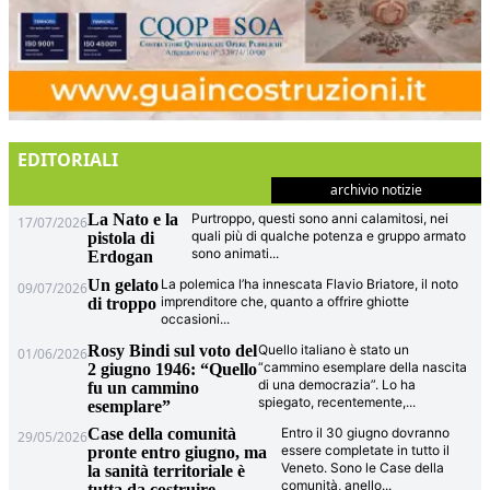
EDITORIALI
archivio notizie
La Nato e la
Purtroppo, questi sono anni calamitosi, nei
17/07/2026
quali più di qualche potenza e gruppo armato
pistola di
sono animati
...
Erdogan
Un gelato
La polemica l’ha innescata Flavio Briatore, il noto
09/07/2026
imprenditore che, quanto a offrire ghiotte
di troppo
occasioni
...
Rosy Bindi sul voto del
Quello italiano è stato un
01/06/2026
“cammino esemplare della nascita
2 giugno 1946: “Quello
di una democrazia”. Lo ha
fu un cammino
spiegato, recentemente,
...
esemplare”
Case della comunità
Entro il 30 giugno dovranno
29/05/2026
essere completate in tutto il
pronte entro giugno, ma
Veneto. Sono le Case della
la sanità territoriale è
comunità, anello
...
tutta da costruire