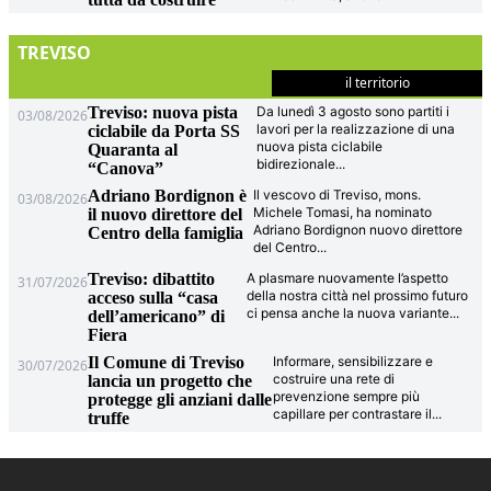
TREVISO
il territorio
Treviso: nuova pista
Da lunedì 3 agosto sono partiti i
03/08/2026
lavori per la realizzazione di una
ciclabile da Porta SS
nuova pista ciclabile
Quaranta al
bidirezionale
...
“Canova”
Adriano Bordignon è
Il vescovo di Treviso, mons.
03/08/2026
Michele Tomasi, ha nominato
il nuovo direttore del
Adriano Bordignon nuovo direttore
Centro della famiglia
del Centro
...
Treviso: dibattito
A plasmare nuovamente l’aspetto
31/07/2026
della nostra città nel prossimo futuro
acceso sulla “casa
ci pensa anche la nuova variante
...
dell’americano” di
Fiera
Il Comune di Treviso
Informare, sensibilizzare e
30/07/2026
costruire una rete di
lancia un progetto che
prevenzione sempre più
protegge gli anziani dalle
capillare per contrastare il
...
truffe