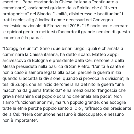
esordito il Papa esortando la Chiesa italiana a “continuate a
camminare”, lasciandosi guidare dallo Spirito, che è “il vero
protagonista” del Sinodo. “Umiltà, disinteresse e beatitudine” i
tratti ecclesiali già indicati come necessari nel Convegno
ecclesiale nazionale di Firenze nel 2015: “Il Sinodo non è cercare
le opinioni gente o mettersi d’accordo: il grande nemico di questo
cammino è la paura”.
“Coraggio e unità”. Sono i due binari lungo i quali è chiamata a
camminare la Chiesa italiana, ha detto il card. Matteo Zuppi,
arcivescovo di Bologna e presidente della Cei, nell’omelia della
Messa presieduta nella basilica di San Pietro. “L’unità è santa e
non a caso è sempre legata alla pace, perché la guerra inizia
quando si accetta la divisione, quando si provoca la divisione”, la
tesi di Zuppi, che all’inizio dell’omelia ha definito la guerra “una
macchina da guerra fratricida” e ha menzionato “l’angoscia che
grava nell’anima del popolo ucraino che anela alla pace”. Non
siamo “funzionari anonimi”, ma “un popolo grande, che accoglie
tutte le etnie perché popolo santo di Dio”, l’affresco del presidente
della Cei: “Nella comunione nessuno è disoccupato, e nessuno
non è importante”.