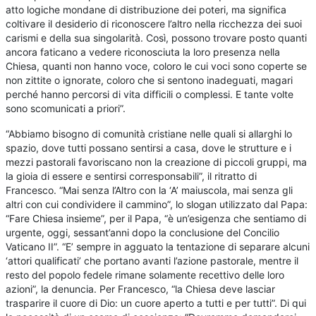
atto logiche mondane di distribuzione dei poteri, ma significa
coltivare il desiderio di riconoscere l’altro nella ricchezza dei suoi
carismi e della sua singolarità. Così, possono trovare posto quanti
ancora faticano a vedere riconosciuta la loro presenza nella
Chiesa, quanti non hanno voce, coloro le cui voci sono coperte se
non zittite o ignorate, coloro che si sentono inadeguati, magari
perché hanno percorsi di vita difficili o complessi. E tante volte
sono scomunicati a priori”.
“Abbiamo bisogno di comunità cristiane nelle quali si allarghi lo
spazio, dove tutti possano sentirsi a casa, dove le strutture e i
mezzi pastorali favoriscano non la creazione di piccoli gruppi, ma
la gioia di essere e sentirsi corresponsabili”, il ritratto di
Francesco. “Mai senza l’Altro con la ‘A’ maiuscola, mai senza gli
altri con cui condividere il cammino”, lo slogan utilizzato dal Papa:
“Fare Chiesa insieme”, per il Papa, “è un’esigenza che sentiamo di
urgente, oggi, sessant’anni dopo la conclusione del Concilio
Vaticano II”. “E’ sempre in agguato la tentazione di separare alcuni
‘attori qualificati’ che portano avanti l’azione pastorale, mentre il
resto del popolo fedele rimane solamente recettivo delle loro
azioni”, la denuncia. Per Francesco, “la Chiesa deve lasciar
trasparire il cuore di Dio: un cuore aperto a tutti e per tutti”. Di qui