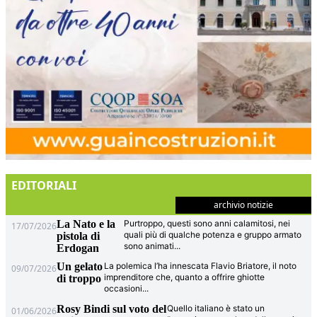
EDITORIALI
archivio notizie
La Nato e la
Purtroppo, questi sono anni calamitosi, nei
17/07/2026
quali più di qualche potenza e gruppo armato
pistola di
sono animati
...
Erdogan
Un gelato
La polemica l’ha innescata Flavio Briatore, il noto
09/07/2026
imprenditore che, quanto a offrire ghiotte
di troppo
occasioni
...
Rosy Bindi sul voto del
Quello italiano è stato un
01/06/2026