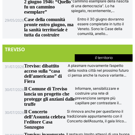
“cammino esemplare della nascita
2 giugno 1946: “Quello
di una democrazia”. Lo ha
fu un cammino
spiegato, recentemente,
...
esemplare”
Case della comunità
Entro il 30 giugno dovranno
29/05/2026
essere completate in tutto il
pronte entro giugno, ma
Veneto. Sono le Case della
la sanità territoriale è
comunità, anello
...
tutta da costruire
TREVISO
il territorio
Treviso: dibattito
A plasmare nuovamente l’aspetto
31/07/2026
della nostra città nel prossimo futuro
acceso sulla “casa
ci pensa anche la nuova variante
...
dell’americano” di
Fiera
Il Comune di Treviso
Informare, sensibilizzare e
30/07/2026
costruire una rete di
lancia un progetto che
prevenzione sempre più
protegge gli anziani dalle
capillare per contrastare il
...
truffe
Il Concerto
Si rinnova anche per quest’anno il
30/07/2026
tradizionale appuntamento con il
dell’Assunta celebra
Concerto dell’Assunta, il gala lirico
...
l’editore Casa
Sonzogno
Treviso: inaugurato
Il restauro (molto atteso) di una buona