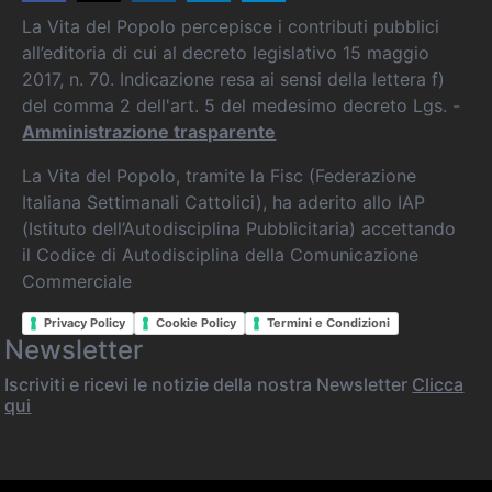
La Vita del Popolo percepisce i contributi pubblici
all’editoria di cui al decreto legislativo 15 maggio
2017, n. 70. Indicazione resa ai sensi della lettera f)
del comma 2 dell'art. 5 del medesimo decreto Lgs. -
Amministrazione trasparente
La Vita del Popolo, tramite la Fisc (Federazione
Italiana Settimanali Cattolici), ha aderito allo IAP
(Istituto dell’Autodisciplina Pubblicitaria) accettando
il Codice di Autodisciplina della Comunicazione
Commerciale
Privacy Policy
Cookie Policy
Termini e Condizioni
Newsletter
Iscriviti e ricevi le notizie della nostra Newsletter
Clicca
qui