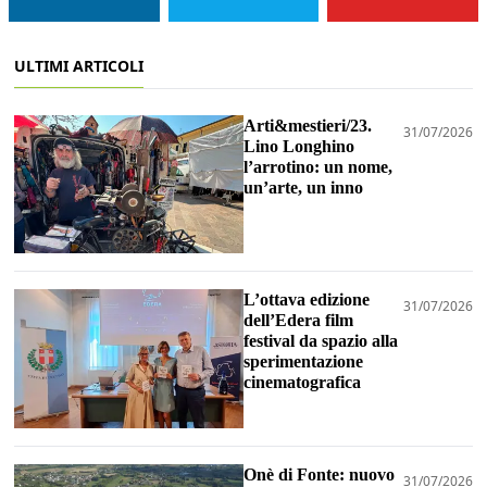
ULTIMI ARTICOLI
Arti&mestieri/23.
31/07/2026
Lino Longhino
l’arrotino: un nome,
un’arte, un inno
L’ottava edizione
31/07/2026
dell’Edera film
festival da spazio alla
sperimentazione
cinematografica
Onè di Fonte: nuovo
31/07/2026