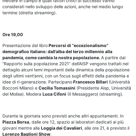
mettere in campo e quali fattori critici di successo vanno
considerati nello sviluppo delle azioni, anche nel medio lungo
termine (diretta streaming).
Ore 19,00
Presentazione del libro
Percorsi di “eccezionalismo”
demografico italiano: dall’alba del terzo millennio alla
pandemia, come cambia la nostra popolazione.
A partire dal
“Rapporto sulla popolazione 2021” dell’AISP vengono trattati nel
dettaglio alcuni temi importanti della dinamica della popolazione
degli ultimi vent’anni, con un focus sugli effetti della pandemia e
idee di ri-generazione. Partecipano
Francesco Billari
(Università
Bocconi Milano) e
Cecilia Tomassini
(Presidente Aisp, Università
del Molise). Modera
Luca Cifoni
(Il Messaggero)
(streaming).
Durante la giornata sono previsti anche altri appuntamenti. In
Piazza Borsa
, dalle ore 12, spazio ai laboratori dedicati ai più
giovani mentre alla
Loggia dei Cavalieri
, alle ore 21, è previsto il
Lorenzo Baglioni Show
.