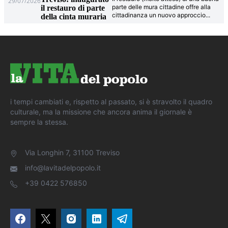
29/07/2026
parte delle mura cittadine offre alla
il restauro di parte
cittadinanza un nuovo approccio
...
della cinta muraria
i tempi cambiati e, rispetto al passato, si è stravolto il quadro
culturale, ma la missione che ancora anima il giornale è
sempre la stessa.
Via Longhin 7, 31100 Treviso
info@lavitadelpopolo.it
+39 0422 576850