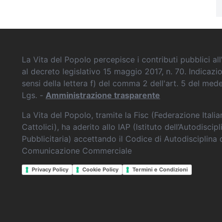
La Vita del Popolo percepisce i contributi pubblici all’
al decreto legislativo 15 maggio 2017, n. 70. Indicazi
sensi della lettera f) del comma 2 dell'art. 5 del me
Lgs. -
Amministrazione trasparente
La Vita del Popolo, tramite la Fisc (Federazione Itali
Cattolici), ha aderito allo IAP (Istituto dell’Autodiscipl
Pubblicitaria) accettando il Codice di Autodisciplina 
Comunicazione Commerciale
Privacy Policy
Cookie Policy
Termini e Condizioni