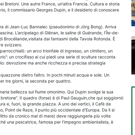
 dei Bretoni. Une autre France, un’altra Francia. Cultura e storia
rio, il commissario Georges Dupin, e il desiderio di conoscere
tura di Jean-Luc Bannalec (pseudonimo di Jörg Bong). Arriva
ascina. L’arcipelago di Glénan, le saline di Guérande, l’Île-de-
a di Brocéliande,visitata dai fantasmi della Tavola Rotonda. È
re svizzero.
 parrocchiali): un arco trionfale di ingresso, un cimitero, un
rio”: un crocifisso ai cui piedi una serie di sculture racconta
colo: devozione ma anche ricchezza e precisa strategia
uazzone dietro l’altro. In pochi minuti acqua e sole. Un
r tre giorni, la seconda per quattro.
naria bellezza sul fiume omonimo. Qui Dupin svolge la sua
 bretone”. Il quadro (forse) è di Paul Gauguin,che qui soggiornò
ura e, fuori, la grande piazza. A uno dei vertici, il Cafè de
io, Point de Raze, il punto più occidentale d’Europa. Da lì si
fflitto da cronico mal di mare) deve raggiungerla più volte
rché una pescatrice, famosa per l’impegno ambientalista, è