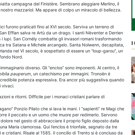
atta campagna del Finistère. Sembrano aleggiare Merlino, il
 il nostro mazzariol. Ma appare di colpo un miracolo di bellezza.
dici furono praticati fino al XVI secolo. Serviva un terreno di
. San Efflan salva re Artù da un drago. I santi Nèventer e Derrien
 i lupi. San Cornély combatte gli invasori romani trasformando
I
itanica tra Satana e Michele arcangelo. Santa Nolwenn, decapitata,
Irlanda nel VI secolo, è sospettato di essere un “loup-garou”, un
ofondo Nord.
 immaginario diverso. Gli “enclos” sono imponenti. Al centro, il
biblia pauperum
, un catechismo per immagini. Tronoën è
incredibile potenza espressiva. Era ancor più suggestiva quando
i vivaci.
ni e ritorni. Difficile per i monaci cristiani parlare di
“pagano” Ponzio Pilato che si lava le mani. I “sapienti” re Magi che
orre il peccato e un uomo che muore per redimerlo. Servono
olore nel gesto di abbracciare il proprio figlio deposto dalla
 una Maria clamorosa. Qui l’enclos è trionfale, segnato da tre
 cristiani. Risale al 1585. Il concilio di Trento si è concluso da