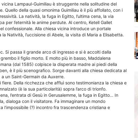
la vicina Lampaul-Guimiliau è struggente nella solitudine del
. Quello della quasi omonima Guimiliau è il più affollato, con i
vità. La natività, la fuga in Egitto, l’ultima cena, la via
pa per l’eternità le anime perdute. Al centro, Ketell Gallet
el confessionale. Alla chiesa vicina introduce un portale
a Natività, l’uccisione di Abele, la visita di Maria a Elisabetta.
. Si passa il grande arco di ingresso e si è accolti dalla
 grembo il figlio morto. E molto più in basso, Maddalena
ammana (dal 1585) colpisce la disperata madre ai piedi della
ben, è il più scenografico. Sorge davanti alla chiesa dedicata al
ta a un Saint-Germain da Auxerre.
i fiere. Della ricchezza che affluì sono testimonianza la chiesa e
nnalzato (è la sua particolarità) sopra l’arco di trionfo.
ena, l’entrata di Gesù in Gerusalemme, la fuga in Egitto... In
la, dialoga con il visitatore. Fa immaginare un mondo
za l’impossibile (?) incontro fra trascendenza cristiana e