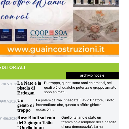
EDITORIALI
archivio notizie
La Nato e la
Purtroppo, questi sono anni calamitosi, nei
17/07/2026
quali più di qualche potenza e gruppo armato
pistola di
sono animati
...
Erdogan
Un
La polemica l’ha innescata Flavio Briatore, il noto
09/07/2026
imprenditore che, quanto a offrire ghiotte
gelato di
occasioni
...
troppo
Rosy Bindi sul voto
Quello italiano è stato un
01/06/2026
“cammino esemplare della nascita
del 2 giugno 1946:
di una democrazia”. Lo ha
“Quello fu un