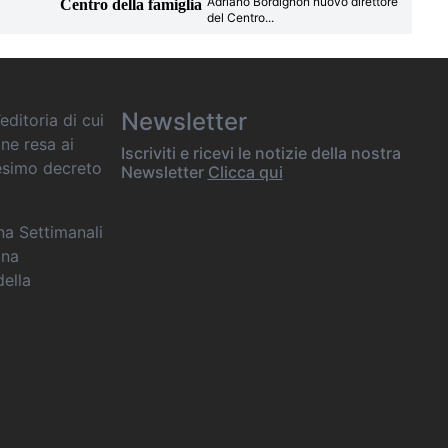
Adriano Bordignon nuovo direttore
Centro della famiglia
del Centro
...
Newsletter
editoria di cui
one resa ai
Iscriviti e ricevi le notizie della nostra
desimo decreto
Newsletter
Clicca qui
ana Settimanali
ina
della