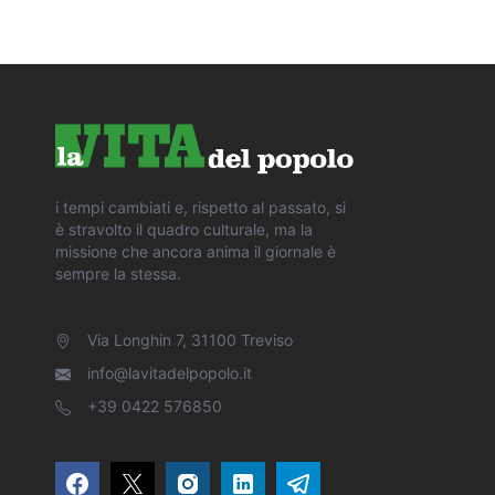
i tempi cambiati e, rispetto al passato, si
è stravolto il quadro culturale, ma la
missione che ancora anima il giornale è
sempre la stessa.
Via Longhin 7, 31100 Treviso
info@lavitadelpopolo.it
+39 0422 576850