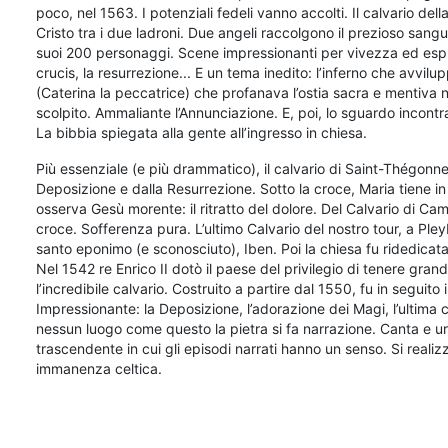
poco, nel 1563. I potenziali fedeli vanno accolti. Il calvario del
Cristo tra i due ladroni. Due angeli raccolgono il prezioso sangue
suoi 200 personaggi. Scene impressionanti per vivezza ed espressi
crucis, la resurrezione... E un tema inedito: l’inferno che avvilup
(Caterina la peccatrice) che profanava l’ostia sacra e mentiva n
scolpito. Ammaliante l’Annunciazione. E, poi, lo sguardo incontra l
La bibbia spiegata alla gente all’ingresso in chiesa.
Più essenziale (e più drammatico), il calvario di Saint-Thégonnec
Deposizione e dalla Resurrezione. Sotto la croce, Maria tiene in
osserva Gesù morente: il ritratto del dolore. Del Calvario di C
croce. Sofferenza pura. L’ultimo Calvario del nostro tour, a Pley
santo eponimo (e sconosciuto), Iben. Poi la chiesa fu ridedica
Nel 1542 re Enrico II dotò il paese del privilegio di tenere grand
l’incredibile calvario. Costruito a partire dal 1550, fu in seguito i
Impressionante: la Deposizione, l’adorazione dei Magi, l’ultima c
nessun luogo come questo la pietra si fa narrazione. Canta e ur
trascendente in cui gli episodi narrati hanno un senso. Si realiz
immanenza celtica.