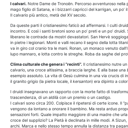
I
calvari.
Notre Dame de Tronoën. Percorso avventuroso nella pi
mago figlio di Satana, e i bizzarri capricci del karrigan, un po’
Il calvario più antico, metà del XV secolo.
Da queste parti il cristianesimo faticò ad affermarsi. I culti drui
incontro. E così i santi bretoni sono un po’ preti e un po’ druidi
liberano le contrade da mostri devastatori. San Hervè soggioga
in pietre i legionari. Monti e valli recano il segno della lotta t
va in giro col cranio tra le mani. Ronan, un monaco venuto dall’
lupo mannaro, e lotta contro le streghe. Roba da saghe del pr
Clima culturale che genera i “recinti”.
Il cristianesimo nutre un
calvario, una croce altissima, a braccia larghe. E alla base una
esempio assoluto. La vita di Gesù culmina in una via crucis di 
il granito grigio (la pietra locale, il
kersanton
) era dipinto a color
I druidi insegnavano un rapporto con la morte fatto di trasformazio
trascendenza, di un aldilà con un premio o un castigo.
I calvari sono circa 200. Colpisce il ripetersi di certe icone. Il 
vengono da lontano a onorare il bambino. Ma resta arduo prop
sensazioni forti. Quale impatto maggiore di una madre che urla d
croce del supplizio? La Pietà è declinata in mille modi. A Sizun,
archi. Marca e nello stesso tempo annulla la distanza tra pagani e