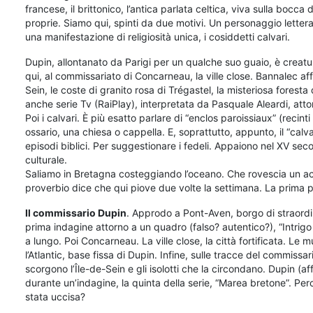
francese, il brittonico, l’antica parlata celtica, viva sulla bocca
proprie. Siamo qui, spinti da due motivi. Un personaggio lettera
una manifestazione di religiosità unica, i cosiddetti calvari.
Dupin, allontanato da Parigi per un qualche suo guaio, è crea
qui, al commissariato di Concarneau, la ville close. Bannalec aff
Sein, le coste di granito rosa di Trégastel, la misteriosa forest
anche serie Tv (RaiPlay), interpretata da Pasquale Aleardi, atto
Poi i calvari. È più esatto parlare di “enclos paroissiaux” (recinti
ossario, una chiesa o cappella. E, soprattutto, appunto, il “calva
episodi biblici. Per suggestionare i fedeli. Appaiono nel XV se
culturale.
Saliamo in Bretagna costeggiando l’oceano. Che rovescia un acq
proverbio dice che qui piove due volte la settimana. La prima pe
Il commissario Dupin
. Approdo a Pont-Aven, borgo di straordi
prima indagine attorno a un quadro (falso? autentico?), “Intrigo
a lungo. Poi Concarneau. La ville close, la città fortificata. Le m
l’Atlantic, base fissa di Dupin. Infine, sulle tracce del commissar
scorgono l’Île-de-Sein e gli isolotti che la circondano. Dupin (a
durante un’indagine, la quinta della serie, “Marea bretone”. Pe
stata uccisa?