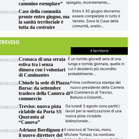
spiegato, recentemente,
...
cammino esemplare”
Case della comunità
Entro il 30 giugno dovranno
29/05/2026
essere completate in tutto il
pronte entro giugno, ma
Veneto. Sono le Case della
la sanità territoriale è
comunità, anello
...
tutta da costruire
TREVISO
il territorio
Cronaca di una serata
È un torrido giovedì sera di una
06/08/2026
lunga e torrida giornata, quelle in
estiva tra i senza
cui il desiderio più recondito
dimora con i volontari
probabilmente
...
di Caminantes
Chiude la sede di Piazza
Prima conferenza stampa del
06/08/2026
nuovo presidente della Camera
Borsa: da settembre
di Commercio di Treviso,
trasloco della Camera di
Belluno e Dolomiti
...
commercio
Treviso: nuova pista
Da lunedì 3 agosto sono partiti i
03/08/2026
lavori per la realizzazione di una
ciclabile da Porta SS
nuova pista ciclabile
Quaranta al
bidirezionale
...
“Canova”
Adriano Bordignon è
Il vescovo di Treviso, mons.
03/08/2026
Michele Tomasi, ha nominato
il nuovo direttore del