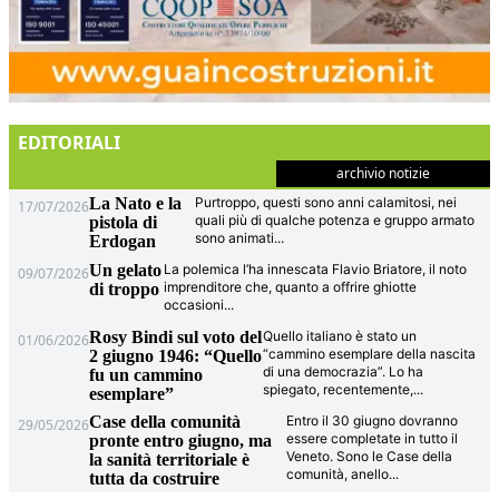
EDITORIALI
archivio notizie
La Nato e la
Purtroppo, questi sono anni calamitosi, nei
17/07/2026
quali più di qualche potenza e gruppo armato
pistola di
sono animati
...
Erdogan
Un gelato
La polemica l’ha innescata Flavio Briatore, il noto
09/07/2026
imprenditore che, quanto a offrire ghiotte
di troppo
occasioni
...
Rosy Bindi sul voto del
Quello italiano è stato un
01/06/2026
“cammino esemplare della nascita
2 giugno 1946: “Quello
di una democrazia”. Lo ha
fu un cammino
spiegato, recentemente,
...
esemplare”
Case della comunità
Entro il 30 giugno dovranno
29/05/2026
essere completate in tutto il
pronte entro giugno, ma
Veneto. Sono le Case della
la sanità territoriale è
comunità, anello
...
tutta da costruire