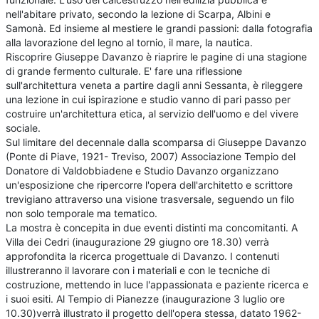
nell'abitare privato, secondo la lezione di Scarpa, Albini e
Samonà. Ed insieme al mestiere le grandi passioni: dalla fotografia
alla lavorazione del legno al tornio, il mare, la nautica.
Riscoprire Giuseppe Davanzo è riaprire le pagine di una stagione
di grande fermento culturale. E' fare una riflessione
sull'architettura veneta a partire dagli anni Sessanta, è rileggere
una lezione in cui ispirazione e studio vanno di pari passo per
costruire un'architettura etica, al servizio dell'uomo e del vivere
sociale.
Sul limitare del decennale dalla scomparsa di Giuseppe Davanzo
(Ponte di Piave, 1921- Treviso, 2007) Associazione Tempio del
Donatore di Valdobbiadene e Studio Davanzo organizzano
un'esposizione che ripercorre l'opera dell'architetto e scrittore
trevigiano attraverso una visione trasversale, seguendo un filo
non solo temporale ma tematico.
La mostra è concepita in due eventi distinti ma concomitanti. A
Villa dei Cedri (inaugurazione 29 giugno ore 18.30) verrà
approfondita la ricerca progettuale di Davanzo. I contenuti
illustreranno il lavorare con i materiali e con le tecniche di
costruzione, mettendo in luce l'appassionata e paziente ricerca e
i suoi esiti. Al Tempio di Pianezze (inaugurazione 3 luglio ore
10.30)verrà illustrato il progetto dell'opera stessa, datato 1962-