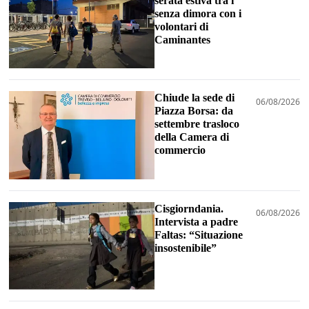
serata estiva tra i
senza dimora con i
volontari di
Caminantes
Chiude la sede di
06/08/2026
Piazza Borsa: da
settembre trasloco
della Camera di
commercio
Cisgiorndania.
06/08/2026
Intervista a padre
Faltas: “Situazione
insostenibile”