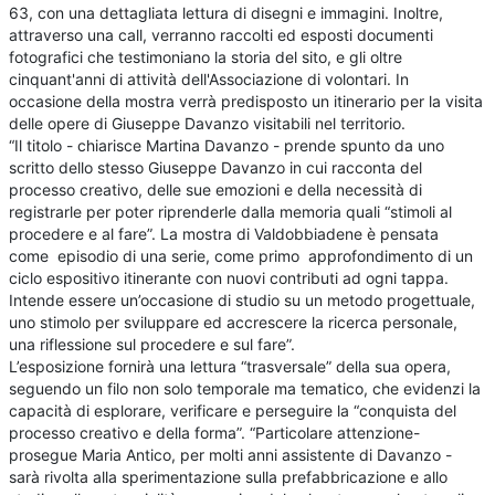
63, con una dettagliata lettura di disegni e immagini. Inoltre,
attraverso una call, verranno raccolti ed esposti documenti
fotografici che testimoniano la storia del sito, e gli oltre
cinquant'anni di attività dell'Associazione di volontari. In
occasione della mostra verrà predisposto un itinerario per la visita
delle opere di Giuseppe Davanzo visitabili nel territorio.
“Il titolo - chiarisce Martina Davanzo - prende spunto da uno
scritto dello stesso Giuseppe Davanzo in cui racconta del
processo creativo, delle sue emozioni e della necessità di
registrarle per poter riprenderle dalla memoria quali “stimoli al
procedere e al fare”. La mostra di Valdobbiadene è pensata
come episodio di una serie, come primo approfondimento di un
ciclo espositivo itinerante con nuovi contributi ad ogni tappa.
Intende essere un’occasione di studio su un metodo progettuale,
uno stimolo per sviluppare ed accrescere la ricerca personale,
una riflessione sul procedere e sul fare”.
L’esposizione fornirà una lettura “trasversale” della sua opera,
seguendo un filo non solo temporale ma tematico, che evidenzi la
capacità di esplorare, verificare e perseguire la “conquista del
processo creativo e della forma”. “Particolare attenzione-
prosegue Maria Antico, per molti anni assistente di Davanzo -
sarà rivolta alla sperimentazione sulla prefabbricazione e allo