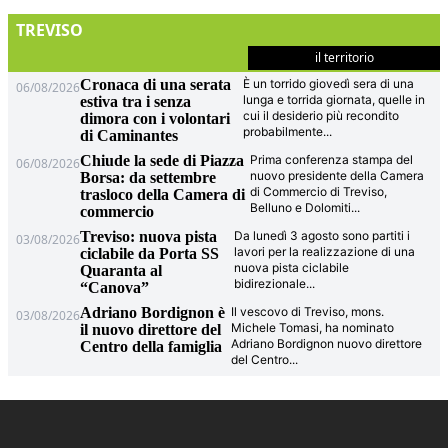
TREVISO
il territorio
Cronaca di una serata
È un torrido giovedì sera di una
06/08/2026
lunga e torrida giornata, quelle in
estiva tra i senza
cui il desiderio più recondito
dimora con i volontari
probabilmente
...
di Caminantes
Chiude la sede di Piazza
Prima conferenza stampa del
06/08/2026
nuovo presidente della Camera
Borsa: da settembre
di Commercio di Treviso,
trasloco della Camera di
Belluno e Dolomiti
...
commercio
Treviso: nuova pista
Da lunedì 3 agosto sono partiti i
03/08/2026
lavori per la realizzazione di una
ciclabile da Porta SS
nuova pista ciclabile
Quaranta al
bidirezionale
...
“Canova”
Adriano Bordignon è
Il vescovo di Treviso, mons.
03/08/2026
Michele Tomasi, ha nominato
il nuovo direttore del
Adriano Bordignon nuovo direttore
Centro della famiglia
del Centro
...