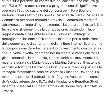
studio sulla potenzialità espressiva del calcestruzzo che, tra gli
anni ’60 e ’70, lo porteranno alla progettazione di significative
opere e all’aggiudicazione dei concorsi per il Foro Boario di
Padova, il Palazzetto dello Sport di Vicenza, la Fiera di Vicenza, il
Complesso per sport natatori a Treviso”. Il contenuto mostrerà,
attraverso una lente d'ingrandimento, il lavorare con i materiali, le
tecniche e gli elementi della composizione, mettendo in luce
l’appassionata e paziente ricerca e i suoi esiti. Immagini di
dettaglio e di insieme analizzeranno lo studio per la definizione
delle coperture, dei serramenti, delle finiture interne; illustreranno
la composizione delle facciate e il loro rivestimento con materiali
che, di volta in volta, ricercano nell'unitarietà le variazioni tonali, i
giochi cromatici, la matericità, la modularità e il movimento. La
mostra è curata da Maria Antico e Martina Davanzo. Il materiale
esposto è tratto dall’archivio dello studio e la maggior parte delle
immagini fotografiche sono dello stesso Giuseppe Davanzo. La
mostra ha ottenuto i patrocini della Regione Veneto e del comune
di Valdobbiadene, dello IUAV, della Fondazione Benetton Studi
Ricerche, del CNAPPC, dell'Inarch e dell'Ordine degli Architetti di
Treviso.